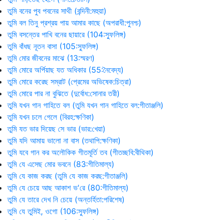
তুমি বনের পুব পবনের সাথী (বন্দিনী:মহুয়া)
তুমি বল তিনু প্রশ্রয় পায় আমার কাছে (অপরাধী:পুনশ্চ)
তুমি বসন্তের পাখি বনের ছায়ারে (104:স্ফুলিঙ্গ)
তুমি বাঁধছ নূতন বাসা (105:স্ফুলিঙ্গ)
তুমি মোর জীবনের মাঝে (13:স্মরণ)
তুমি মোরে অর্পিয়াছ যত অধিকার (55:নৈবেদ্য)
তুমি মোরে করেছ সম্রাট (প্রেমের অভিষেক:চিত্রা)
তুমি মোরে পার না বুঝিতে (দুর্বোধ:সোনার তরী)
তুমি যখন গান গাহিতে বল (তুমি যখন গান গাহিতে বল:গীতাঞ্জলি)
তুমি যখন চলে গেলে (বিরহ:ক্ষণিকা)
তুমি যত ভার দিয়েছ সে ভার (ভার:খেয়া)
তুমি যদি আমায় ভালো না বাস (তথাপি:ক্ষণিকা)
তুমি যবে গান কর অলৌকিক গীতমূর্তি তব (গীতচ্ছবি:বীথিকা)
তুমি যে এসেছ মোর ভবনে (83:গীতিমাল্য)
তুমি যে কাজ করছ (তুমি যে কাজ করছ:গীতাঞ্জলি)
তুমি যে চেয়ে আছ আকাশ ভ'রে (80:গীতিমাল্য)
তুমি যে তারে দেখ নি চেয়ে (অন্তর্হিতা:পরিশেষ)
তুমি যে তুমিই, ওগো (106:স্ফুলিঙ্গ)