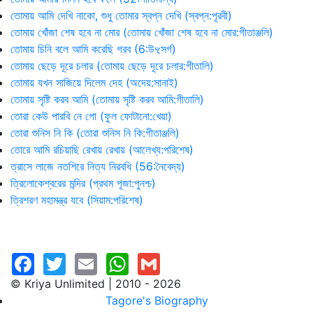
তোমায় আমি দেখি নাকো, শুধু তোমার স্বপ্ন দেখি (স্বপ্ন:পূরবী)
তোমায় খোঁজা শেষ হবে না মোর (তোমায় খোঁজা শেষ হবে না মোর:গীতাঞ্জলি)
তোমায় চিনি বলে আমি করেছি গরব (6:উৼসর্গ)
তোমায় ছেড়ে দূরে চলার (তোমায় ছেড়ে দূরে চলার:গীতালি)
তোমায় যখন সাজিয়ে দিলেম দেহ (অদেয়:সানাই)
তোমায় সৃষ্টি করব আমি (তোমায় সৃষ্টি করব আমি:গীতালি)
তোরা কেউ পারবি নে গো (ফুল ফোটানো:খেয়া)
তোরা শুনিস নি কি (তোরা শুনিস নি কি:গীতাঞ্জলি)
তোরে আমি রচিয়াছি রেখায় রেখায় (আলেখ্য:পরিশেষ)
ত্রাসে লাজে নতশিরে নিত্য নিরবধি (56:নৈবেদ্য)
ত্রিলোকেশ্বরের মন্দির (প্রথম পূজা:পুনশ্চ)
ত্রিশরণ মহামন্ত্র যবে (সিয়াম:পরিশেষ)
© Kriya Unlimited | 2010 - 2026
Tagore's Biography