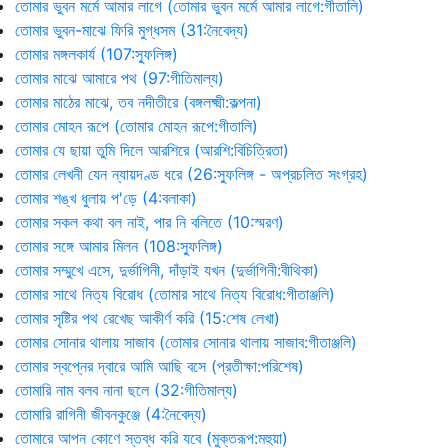
তোমার ভুবন মর্মে আমার লাগে (তোমার ভুবন মর্মে আমার লাগে:গীতালি)
তোমার ভুবন-মাঝে ফিরি মুগ্ধসম (31:নৈবেদ্য)
তোমার মঙ্গলকার্য (107:স্ফুলিঙ্গ)
তোমার মাঝে আমারে পথ (97:গীতিমাল্য)
তোমার মাঠের মাঝে, তব নদীতীরে (বঙ্গলক্ষ্মী:কল্পনা)
তোমার মোহন রূপে (তোমার মোহন রূপে:গীতালি)
তোমার যে ছায়া তুমি দিলে আরশিরে (আরশি:বিচিত্রিতা)
তোমার লেখনী যেন ন্যায়দণ্ড ধরে (26:স্ফুলিঙ্গ - অপ্রচলিত সংগ্রহ)
তোমার শঙ্খ ধুলায় প'ড়ে (4:বলাকা)
তোমার সকল কথা বল নাই, পার নি বলিতে (10:স্মরণ)
তোমার সঙ্গে আমার মিলন (108:স্ফুলিঙ্গ)
তোমার সম্মুখে এসে, দুর্ভাগিনী, দাঁড়াই যখন (দুর্ভাগিনী:বীথিকা)
তোমার সাথে নিত্য বিরোধ (তোমার সাথে নিত্য বিরোধ:গীতাঞ্জলি)
তোমার সৃষ্টির পথ রেখেছ আকীর্ণ করি (15:শেষ লেখা)
তোমার সোনার থালায় সাজাব (তোমার সোনার থালায় সাজাব:গীতাঞ্জলি)
তোমার স্বপ্নের দ্বারে আমি আছি বসে (প্রতীক্ষা:পরিশেষ)
তোমারি নাম বলব নানা ছলে (32:গীতিমাল্য)
তোমারি রাগিনী জীবনকুঞ্জে (4:নৈবেদ্য)
তোমারে আপন কোণে স্তব্ধ করি যবে (মুক্তরূপ:মহুয়া)