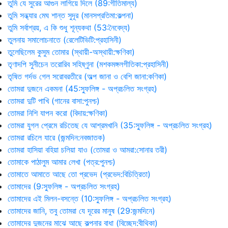
তুমি যে সুরের আগুন লাগিয়ে দিলে (89:গীতিমাল্য)
তুমি সন্ধ্যার মেঘ শান্ত সুদূর (মানসপ্রতিমা:কল্পনা)
তুমি সর্বাশ্রয়, এ কি শুধু শূন্যকথা (53:নৈবেদ্য)
তুলনায় সমালোচনাতে (রেলেটিভিটি:প্রহাসিনী)
তুলেছিলেম কুসুম তোমার (স্থায়ী-অস্থায়ী:ক্ষণিকা)
তৃণাদপি সুনীচেন তরোরিব সহিষ্ণুনা (মশকমঙ্গলগীতিকা:প্রহাসিনী)
তৃষিত গর্দভ গেল সরোবরতীরে (অল্প জানা ও বেশি জানা:কণিকা)
তোমরা দুজনে একমনা (45:স্ফুলিঙ্গ - অপ্রচলিত সংগ্রহ)
তোমরা দুটি পাখি (গানের বাসা:পুনশ্চ)
তোমরা নিশি যাপন করো (বিদায়:ক্ষণিকা)
তোমরা যুগল প্রেমে রচিতেছ যে আশ্রমখানি (35:স্ফুলিঙ্গ - অপ্রচলিত সংগ্রহ)
তোমরা রচিলে যারে (জন্মদিন:নবজাতক)
তোমরা হাসিয়া বহিয়া চলিয়া যাও (তোমরা ও আমরা:সোনার তরী)
তোমাকে পাঠালুম আমার লেখা (পত্র:পুনশ্চ)
তোমাতে আমাতে আছে তো প্রভেদ (প্রভেদ:বিচিত্রিতা)
তোমাদের (9:স্ফুলিঙ্গ - অপ্রচলিত সংগ্রহ)
তোমাদের এই মিলন-বসন্তে (10:স্ফুলিঙ্গ - অপ্রচলিত সংগ্রহ)
তোমাদের জানি, তবু তোমরা যে দূরের মানুষ (29:জন্মদিনে)
তোমাদের দুজনের মাঝে আছে কল্পনার বাধা (বিচ্ছেদ:বীথিকা)