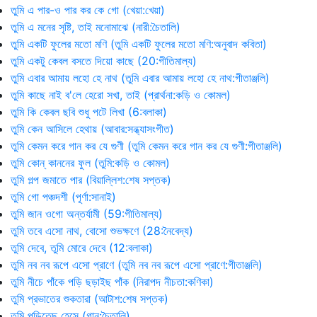
তুমি এ পার-ও পার কর কে গো (খেয়া:খেয়া)
তুমি এ মনের সৃষ্টি, তাই মনোমাঝে (নারী:চৈতালি)
তুমি একটি ফুলের মতো মণি (তুমি একটি ফুলের মতো মণি:অনুবাদ কবিতা)
তুমি একটু কেবল বসতে দিয়ো কাছে (20:গীতিমাল্য)
তুমি এবার আমায় লহো হে নাথ (তুমি এবার আমায় লহো হে নাথ:গীতাঞ্জলি)
তুমি কাছে নাই ব'লে হেরো সখা, তাই (প্রার্থনা:কড়ি ও কোমল)
তুমি কি কেবল ছবি শুধু পটে লিখা (6:বলাকা)
তুমি কেন আসিলে হেথায় (আবার:সন্ধ্যাসংগীত)
তুমি কেমন করে গান কর যে গুণী (তুমি কেমন করে গান কর যে গুণী:গীতাঞ্জলি)
তুমি কোন্‌ কাননের ফুল (তুমি:কড়ি ও কোমল)
তুমি গল্প জমাতে পার (বিয়াল্লিশ:শেষ সপ্তক)
তুমি গো পঞ্চদশী (পূর্ণা:সানাই)
তুমি জান ওগো অন্তর্যামী (59:গীতিমাল্য)
তুমি তবে এসো নাথ, বোসো শুভক্ষণে (28:নৈবেদ্য)
তুমি দেবে, তুমি মোরে দেবে (12:বলাকা)
তুমি নব নব রূপে এসো প্রাণে (তুমি নব নব রূপে এসো প্রাণে:গীতাঞ্জলি)
তুমি নীচে পাঁকে পড়ি ছড়াইছ পাঁক (নিরাপদ নীচতা:কণিকা)
তুমি প্রভাতের শুকতারা (আটাশ:শেষ সপ্তক)
তুমি পড়িতেছ হেসে (গান:চৈতালি)