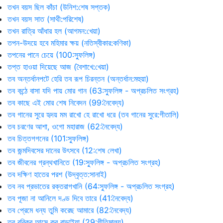
তখন বয়স ছিল কাঁচা (উনিশ:শেষ সপ্তক)
তখন বয়স সাত (সাথী:পরিশেষ)
তখন রাত্রি আঁধার হল (আগমন:খেয়া)
তপন-উদয়ে হবে মহিমার ক্ষয় (নতিস্বীকার:কণিকা)
তপনের পানে চেয়ে (100:স্ফুলিঙ্গ)
তপ্ত হাওয়া দিয়েছে আজ (বৈশাখে:খেয়া)
তব অন্তর্ধানপটে হেরি তব রূপ চিরন্তন (অন্তর্ধান:মহুয়া)
তব কন্ঠে বাসা যদি পায় মোর গান (63:স্ফুলিঙ্গ - অপ্রচলিত সংগ্রহ)
তব কাছে এই মোর শেষ নিবেদন (99:নৈবেদ্য)
তব গানের সুরে হৃদয় মম রাখো হে রাখো ধরে (তব গানের সুরে:গীতালি)
তব চরণের আশা, ওগো মহারাজ (62:নৈবেদ্য)
তব চিত্তগগনের (101:স্ফুলিঙ্গ)
তব জন্মদিবসের দানের উৎসবে (12:শেষ লেখা)
তব জীবনের গ্রন্থখানিতে (19:স্ফুলিঙ্গ - অপ্রচলিত সংগ্রহ)
তব দক্ষিণ হাতের পরশ (উদ্‌বৃত্ত:সানাই)
তব নব প্রভাতের রক্তরাগখানি (64:স্ফুলিঙ্গ - অপ্রচলিত সংগ্রহ)
তব পূজা না আনিলে দণ্ড দিবে তারে (41:নৈবেদ্য)
তব প্রেমে ধন্য তুমি করেছ আমারে (82:নৈবেদ্য)
তব রবিকর আসে কর বাড়াইয়া (29:গীতিমাল্য)