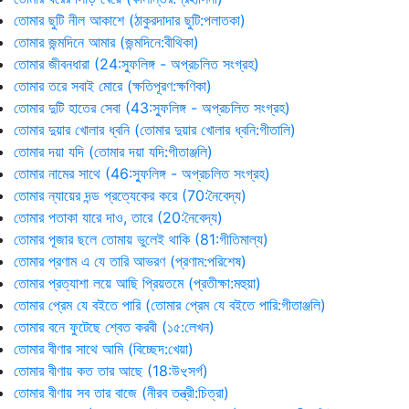
তোমার ছুটি নীল আকাশে (ঠাকুরদাদার ছুটি:পলাতকা)
তোমার জন্মদিনে আমার (জন্মদিনে:বীথিকা)
তোমার জীবনধারা (24:স্ফুলিঙ্গ - অপ্রচলিত সংগ্রহ)
তোমার তরে সবাই মোরে (ক্ষতিপূরণ:ক্ষণিকা)
তোমার দুটি হাতের সেবা (43:স্ফুলিঙ্গ - অপ্রচলিত সংগ্রহ)
তোমার দুয়ার খোলার ধ্বনি (তোমার দুয়ার খোলার ধ্বনি:গীতালি)
তোমার দয়া যদি (তোমার দয়া যদি:গীতাঞ্জলি)
তোমার নামের সাথে (46:স্ফুলিঙ্গ - অপ্রচলিত সংগ্রহ)
তোমার ন্যায়ের দন্ড প্রত্যেকের করে (70:নৈবেদ্য)
তোমার পতাকা যারে দাও, তারে (20:নৈবেদ্য)
তোমার পূজার ছলে তোমায় ভুলেই থাকি (81:গীতিমাল্য)
তোমার প্রণাম এ যে তারি আভরণ (প্রণাম:পরিশেষ)
তোমার প্রত্যাশা লয়ে আছি প্রিয়তমে (প্রতীক্ষা:মহুয়া)
তোমার প্রেম যে বইতে পারি (তোমার প্রেম যে বইতে পারি:গীতাঞ্জলি)
তোমার বনে ফুটেছে শ্বেত করবী (১৫:লেখন)
তোমার বীণার সাথে আমি (বিচ্ছেদ:খেয়া)
তোমার বীণায় কত তার আছে (18:উৼসর্গ)
তোমার বীণায় সব তার বাজে (নীরব তন্ত্রী:চিত্রা)