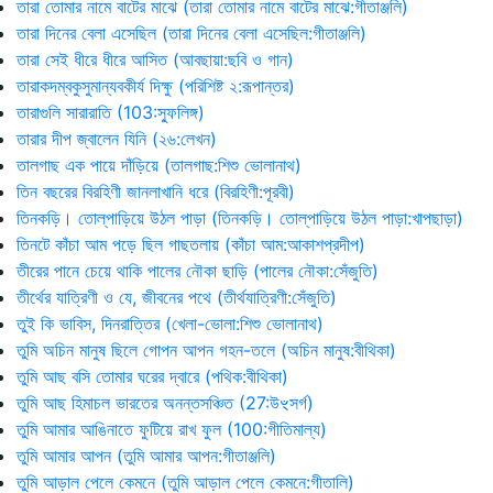
তারা তোমার নামে বাটের মাঝে (তারা তোমার নামে বাটের মাঝে:গীতাঞ্জলি)
তারা দিনের বেলা এসেছিল (তারা দিনের বেলা এসেছিল:গীতাঞ্জলি)
তারা সেই ধীরে ধীরে আসিত (আবছায়া:ছবি ও গান)
তারাকদম্বকুসুমান্যবকীর্য দিক্ষু (পরিশিষ্ট ২:রূপান্তর)
তারাগুলি সারারাতি (103:স্ফুলিঙ্গ)
তারার দীপ জ্বালেন যিনি (২৬:লেখন)
তালগাছ এক পায়ে দাঁড়িয়ে (তালগাছ:শিশু ভোলানাথ)
তিন বছরের বিরহিণী জানলাখানি ধরে (বিরহিণী:পূরবী)
তিনকড়ি। তোল্‌পাড়িয়ে উঠল পাড়া (তিনকড়ি। তোল্‌পাড়িয়ে উঠল পাড়া:খাপছাড়া)
তিনটে কাঁচা আম পড়ে ছিল গাছতলায় (কাঁচা আম:আকাশপ্রদীপ)
তীরের পানে চেয়ে থাকি পালের নৌকা ছাড়ি (পালের নৌকা:সেঁজুতি)
তীর্থের যাত্রিণী ও যে, জীবনের পথে (তীর্থযাত্রিণী:সেঁজুতি)
তুই কি ভাবিস, দিনরাত্তির (খেলা-ভোলা:শিশু ভোলানাথ)
তুমি অচিন মানুষ ছিলে গোপন আপন গহন-তলে (অচিন মানুষ:বীথিকা)
তুমি আছ বসি তোমার ঘরের দ্বারে (পথিক:বীথিকা)
তুমি আছ হিমাচল ভারতের অনন্তসঞ্চিত (27:উৼসর্গ)
তুমি আমার আঙিনাতে ফুটিয়ে রাখ ফুল (100:গীতিমাল্য)
তুমি আমার আপন (তুমি আমার আপন:গীতাঞ্জলি)
তুমি আড়াল পেলে কেমনে (তুমি আড়াল পেলে কেমনে:গীতালি)