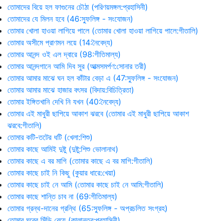
তোমাদের বিয়ে হল ফাগুনের চৌঠা (পরিণয়মঙ্গল:প্রহাসিনী)
তোমাদের যে মিলন হবে (46:স্ফুলিঙ্গ - সংযোজন)
তোমার খোলা হাওয়া লাগিয়ে পালে (তোমার খোলা হাওয়া লাগিয়ে পালে:গীতালি)
তোমার অসীমে প্রাণমন লয়ে (14:নৈবেদ্য)
তোমার আনন্দ ওই এল দ্বারে (98:গীতিমাল্য)
তোমার আনন্দগানে আমি দিব সুর (আত্মসমর্পণ:সোনার তরী)
তোমার আমার মাঝে ঘন হল কাঁটার বেড়া এ (47:স্ফুলিঙ্গ - সংযোজন)
তোমার আমার মাঝে হাজার বৎসর (বিদায়:বিচিত্রিতা)
তোমার ইঙ্গিতখানি দেখি নি যখন (40:নৈবেদ্য)
তোমার এই মাধুরী ছাপিয়ে আকাশ ঝরবে (তোমার এই মাধুরী ছাপিয়ে আকাশ
ঝরবে:গীতালি)
তোমার কটি-তটের ধটি (খেলা:শিশু)
তোমার কাছে আমিই দুষ্টু (দুষ্টু:শিশু ভোলানাথ)
তোমার কাছে এ বর মাগি (তোমার কাছে এ বর মাগি:গীতালি)
তোমার কাছে চাই নি কিছু (কুয়ার ধারে:খেয়া)
তোমার কাছে চাই নে আমি (তোমার কাছে চাই নে আমি:গীতালি)
তোমার কাছে শান্তি চাব না (69:গীতিমাল্য)
তোমার গ্রন্থ-দানের গ্রন্থি (65:স্ফুলিঙ্গ - অপ্রচলিত সংগ্রহ)
তোমার ঘরের সিঁড়ি বেয়ে (কালান্তর:প্রহাসিনী)