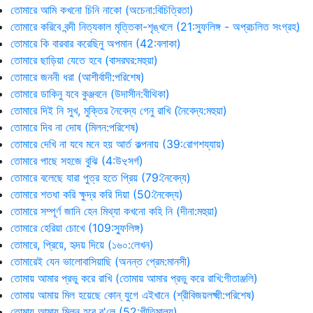
তোমারে আমি কখনো চিনি নাকো (অচেনা:বিচিত্রিতা)
তোমারে করিবে বন্দী নিত্যকাল মৃত্তিকা-শৃঙ্খলে (21:স্ফুলিঙ্গ - অপ্রচলিত সংগ্রহ)
তোমারে কি বারবার করেছিনু অপমান (42:বলাকা)
তোমারে ছাড়িয়া যেতে হবে (বাসরঘর:মহুয়া)
তোমারে জননী ধরা (আশীর্বাদী:পরিশেষ)
তোমারে ডাকিনু যবে কুঞ্জবনে (উদাসীন:বীথিকা)
তোমারে দিই নি সুখ, মুক্তির নৈবেদ্য গেনু রাখি (নৈবেদ্য:মহুয়া)
তোমারে দিব না দোষ (মিলন:পরিশেষ)
তোমারে দেখি না যবে মনে হয় আর্ত কল্পনায় (39:রোগশয্যায়)
তোমারে পাছে সহজে বুঝি (4:উৼসর্গ)
তোমারে বলেছে যারা পুত্র হতে প্রিয় (79:নৈবেদ্য)
তোমারে শতধা করি ক্ষুদ্র করি দিয়া (50:নৈবেদ্য)
তোমারে সম্পূর্ণ জানি হেন মিথ্যা কখনো কহি নি (দীনা:মহুয়া)
তোমারে হেরিয়া চোখে (109:স্ফুলিঙ্গ)
তোমারে, প্রিয়ে, হৃদয় দিয়ে (১৬০:লেখন)
তোমারেই যেন ভালোবাসিয়াছি (অনন্ত প্রেম:মানসী)
তোমায় আমার প্রভু করে রাখি (তোমায় আমার প্রভু করে রাখি:গীতাঞ্জলি)
তোমায় আমায় মিল হয়েছে কোন্‌ যুগে এইখানে (শ্রীবিজয়লক্ষ্মী:পরিশেষ)
তোমায় আমায় মিলন হবে ব'লে (52:গীতিমাল্য)