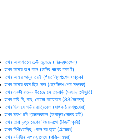
তখন আকাশতলে ঢেউ তুলেছে (নিরুদ্যম:খেয়া)
তখন আমার অল্প বয়স (হাসির পাথেয়:বনবাণী)
তখন আমার আয়ুর তরণী (পঁয়তাল্লিশ:শেষ সপ্তক)
তখন আমার বয়স ছিল সাত (ছেচল্লিশ:শেষ সপ্তক)
তখন একটা রাত-- উঠেছে সে তড়বড়ি (ঘরছাড়া:সেঁজুতি)
তখন করি নি, নাথ, কোনো আয়োজন (33:নৈবেদ্য)
তখন ছিল যে গভীর রাত্রিবেলা (সার্থক নৈরাশ্য:খেয়া)
তখন তরুণ রবি প্রভাতকালে (অনাদৃত:সোনার তরী)
তখন তারা দৃপ্ত বেগের বিজয়-রথে (বিজয়ী:পূরবী)
তখন নিশীথরাত্রি; গেলে ঘর হতে (4:স্মরণ)
তখন বর্ষণহীন অপরাহ্নমেঘে (পরিচয়:মহুয়া)