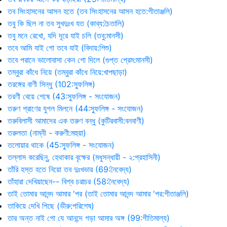
তব সিংহাসনের আসন হতে (তব সিংহাসনের আসন হতে:গীতাঞ্জলি)
তবু কি ছিল না তব সুখদুঃখ যত (কাব্য:চৈতালি)
তবু মনে রেখো, যদি দূরে যাই চলি (তবু:মানসী)
তবে আমি যাই গো তবে যাই (বিদায়:শিশু)
তবে পরানে ভালোবাসা কেন গো দিলে (গুপ্ত প্রেম:মানসী)
তম্বুরা কাঁধে নিয়ে (তম্বুরা কাঁধে নিয়ে:খাপছাড়া)
তরঙ্গের বাণী সিন্ধু (102:স্ফুলিঙ্গ)
তরণী বেয়ে শেষে (43:স্ফুলিঙ্গ - সংযোজন)
তরুণ প্রাণের যুগল মিলনে (44:স্ফুলিঙ্গ - সংযোজন)
তরুবিলাসী আমাদের এক তরুণ বন্ধু (কুটিরবাসী:বনবাণী)
তরুলতা (নাম্নী - করুণী:মহুয়া)
তলোয়ার থাকে (45:স্ফুলিঙ্গ - সংযোজন)
তল্লাস করেছিনু, হেথাকার বৃক্ষের (মধুসন্ধায়ী - ২:প্রহাসিনী)
তাঁরি হস্ত হতে নিয়ো তব দুঃখভার (69:নৈবেদ্য)
তাঁহারা দেখিয়াছেন-- বিশ্ব চরাচর (58:নৈবেদ্য)
তাই তোমার আনন্দ আমার 'পর (তাই তোমার আনন্দ আমার 'পর:গীতাঞ্জলি)
তাকিয়ে দেখি পিছে (ভীরু:পরিশেষ)
তার অন্ত নাই গো যে আনন্দে গড়া আমার অঙ্গ (99:গীতিমাল্য)