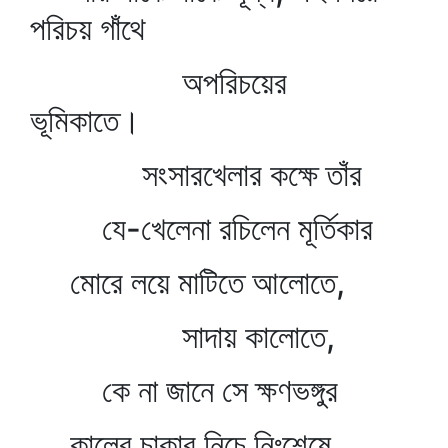
পরিচয় গাঁথে
অপরিচয়ের
ভূমিকাতে।
সংসারখেলার কক্ষে তাঁর
যে-খেলেনা রচিলেন মূর্তিকার
মোরে লয়ে মাটিতে আলোতে,
সাদায় কালোতে,
কে না জানে সে ক্ষণভঙ্গুর
কালের চাকার নিচে নিঃশেষে