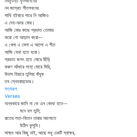
নবফুটন্ত ফুলকাননের
নব জাগ্রত শীতপবনের
সাথি হইবারে পারে নি আজিও
এ দেহ-হৃদয় মোর।
আজি মোর কাছে প্রভাত তোমার
করো গো আড়াল করো--
এ খেলা এ মেলা এ আলো এ গীত
আজি হেথা হতে হরো।
প্রভাত জগৎ হতে মোরে ছিঁড়ি
করুণ আঁধারে লহো মোরে ঘিরি,
উদাস হিয়ারে তুলিয়া বাঁধুক
তব স্নেহবাহুডোর।
সত্যরূপ
Verses
অন্ধকারে জানি না কে এল কোথা হতে--
মনে হল তুমি;
রাতের লতা-বিতান তারার আলোতে
উঠিল কুসুমি।
সাক্ষ্য আর কিছু নাই, আছে শুধু একটি স্বাক্ষর,