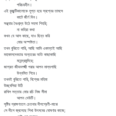
পরিচয়হীন।
এই কুজ্ঝটিকালোকে লুপ্ত হয়ে স্বপ্নের তামসে
কাটে জীর্ণ দিন।
সন্ধ্যার নৈঃশব্দ্য উঠে সহসা শিহরি;
না কহিয়া কথা
কখন যে আস কাছে, দাও ছিন্ন করি
মোর অস্পষ্টতা।
তখন বুঝিতে পারি, আছি আমি একান্তই আছি
মহাকালদেবতার অন্তরের অতি কাছাকাছি
মহেন্দ্রমন্দিরে;
জাগ্রত জীবনলক্ষ্মী পরায় আপন মাল্যগাছি
উন্নমিত শিরে।
তখনই বুঝিতে পারি, বিশ্বের মহিমা
উচ্ছ্বসিয়া উঠি
রাখিল সত্তায় মোর রচি নিজ সীমা
আপন দেউটি।
সৃষ্টির প্রাঙ্গণতলে চেতনার দীপশ্রেণী-মাঝে
সে দীপে জ্বলেছে শিখা উৎসবের ঘোষণার কাজে;