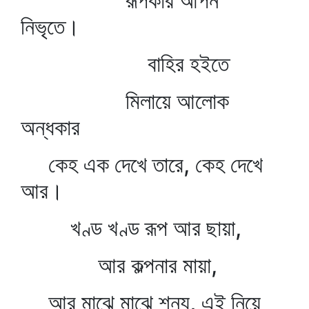
রূপকার আপন
নিভৃতে।
বাহির হইতে
মিলায়ে আলোক
অন্ধকার
কেহ এক দেখে তারে, কেহ দেখে
আর।
খণ্ড খণ্ড রূপ আর ছায়া,
আর কল্পনার মায়া,
আর মাঝে মাঝে শূন্য, এই নিয়ে