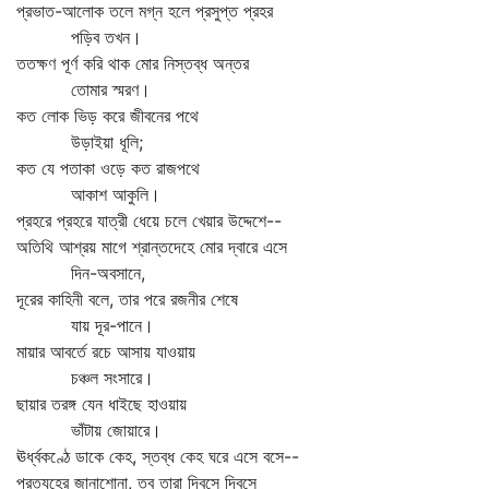
প্রভাত-আলোক তলে মগ্ন হলে প্রসুপ্ত প্রহর
পড়িব তখন।
ততক্ষণ পূর্ণ করি থাক মোর নিস্তব্ধ অন্তর
তোমার স্মরণ।
কত লোক ভিড় করে জীবনের পথে
উড়াইয়া ধূলি;
কত যে পতাকা ওড়ে কত রাজপথে
আকাশ আকুলি।
প্রহরে প্রহরে যাত্রী ধেয়ে চলে খেয়ার উদ্দেশে--
অতিথি আশ্রয় মাগে শ্রান্তদেহে মোর দ্বারে এসে
দিন-অবসানে,
দূরের কাহিনী বলে, তার পরে রজনীর শেষে
যায় দূর-পানে।
মায়ার আবর্তে রচে আসায় যাওয়ায়
চঞ্চল সংসারে।
ছায়ার তরঙ্গ যেন ধাইছে হাওয়ায়
ভাঁটায় জোয়ারে।
ঊর্ধ্বকণ্ঠে ডাকে কেহ, স্তব্ধ কেহ ঘরে এসে বসে--
প্রত্যহের জানাশোনা, তবু তারা দিবসে দিবসে