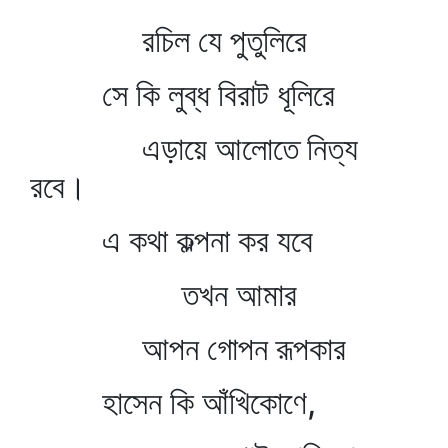
রচিল যে পুতুলিরে
সে কি লুব্ধ বিরাট ধূলিরে
এড়ায়ে আলোতে নিত্য
রবে।
এ কথা কল্পনা কর যবে
তখন আমার
আপন গোপন রূপকার
হাসেন কি আঁখিকোণে,