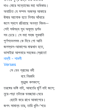
দাও মোরে সন্তোষের মহা অধিকার।
অযাচিত যে সম্পদ অজস্র আকারে
ঊষার আলোক হতে নিশার আঁধারে
জলে স্থলে রচিয়াছে অনন্ত বিভব--
সেই সর্বলভ্য সুখ অমূল্য দুর্লভ
সব চেয়ে। সে মহা সহজ সুখখানি
পূর্ণশতদলসম কে দিবে গো আনি
জলস্থল-আকাশের মাঝখান হতে,
ভাসাইয়া আপনারে সহজের স্রোতে!
নাম্নী - শামলী
Verses
সে যেন গ্রামের নদী
বহে নিরবধি
মৃদুমন্দ কলকলে;
তরঙ্গের ভঙ্গি নাই, আবর্তের ঘূর্ণি নাই জলে;
নুয়ে-পড়া তটতরু ঘনচ্ছায়া-ঘেরে
ছোটো করে রাখে আকাশেরে।
জগৎ সামান্য তার, তারি ধূলি-'পরে