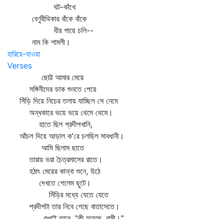
ঘট-কাঁখে
বেণুবীথিকার বাঁকে বাঁকে
ধীর পায়ে চলি--
নাম কি শামলী।
হারিয়ে-যাওয়া
Verses
ছোট্ট আমার মেয়ে
সঙ্গিনীদের ডাক শুনতে পেয়ে
সিঁড়ি দিয়ে নিচের তলায় যাচ্ছিল সে নেমে
অন্ধকারে ভয়ে ভয়ে থেমে থেমে।
হাতে ছিল প্রদীপখানি,
আঁচল দিয়ে আড়াল ক'রে চলছিল সাবধানী।
আমি ছিলাম ছাতে
তারায় ভরা চৈত্রমাসের রাতে।
হঠাৎ মেয়ের কান্না শুনে, উঠে
দেখতে গেলেম ছুটে।
সিঁড়ির মধ্যে যেতে যেতে
প্রদীপটা তার নিবে গেছে বাতাসেতে।
শুধাই তারে, "কী হয়েছে, বামী।"