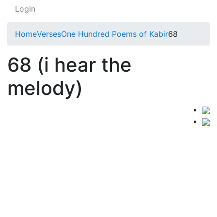
Login
Home
Verses
One Hundred Poems of Kabir
68
68 (i hear the
melody)