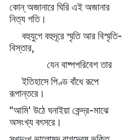
কোন্‌ অজানারে ঘিরি এই অজানার
নিত্য গতি।
বহুযুগে বহুদূরে স্মৃতি আর বিস্মৃতি-
বিস্তার,
যেন বাষ্পপরিবেশ তার
ইতিহাসে পিণ্ড বাঁধে রূপে
রূপান্তরে।
"আমি' উঠে ঘনাইয়া কেন্দ্র-মাঝে
অসংখ্য বৎসরে।
সুখদুঃখ ভালোমন্দ রাগদ্বেষ ভক্তি