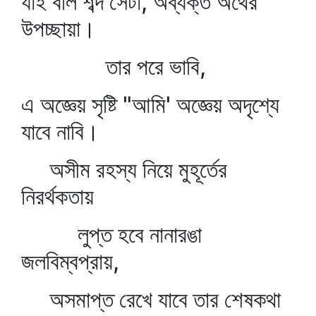
যাই বলি শব্দ সেটা, অব্যক্ত অর্থের
উপচ্ছায়া।
তার পরে ভাবি,
এ অজ্ঞেয় সৃষ্টি "আমি' অজ্ঞেয় অদৃশ্যে
যাবে নাবি।
অসীম রহস্য নিয়ে মুহূর্তের
নিরর্থকতায়
লুপ্ত হবে নানারঙা
জলবিম্বপ্রায়,
অসমাপ্ত রেখে যাবে তার শেষকথা