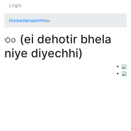
Login
Home
Verses
বলাকা
৩০
৩০ (ei dehotir bhela
niye diyechhi)