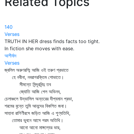
Related Topics
140
Verses
TRUTH IN HER dress finds facts too tight.
In fiction she moves with ease.
আশীর্বাদ
Verses
জ্বলিল অরুণরশ্মি আজি ওই তরুণ প্রভাতে
হে নবীনা, নবরাগরক্তিম শোভাতে।
সীমন্তে সিন্দূরবিন্দু তব
জ্যোতি আজি পেল অভিনব,
চেলাঞ্চলে উদ্ভাসিল অন্তরের দীপ্যমান প্রভা,
শরমের বৃন্তে তুমি আনন্দের বিকশিত জবা।
সাহানা রাগিণীরসে জড়িত আজি এ পুণ্যতিথি,
তোমার ভুবনে আসে পরম অতিথি।
আনো আনো মাঙ্গল্যের ভার,