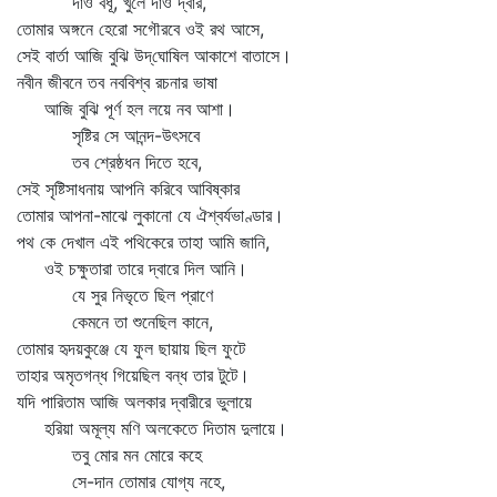
দাও বধূ, খুলে দাও দ্বার,
তোমার অঙ্গনে হেরো সগৌরবে ওই রথ আসে,
সেই বার্তা আজি বুঝি উদ্‌ঘোষিল আকাশে বাতাসে।
নবীন জীবনে তব নববিশ্ব রচনার ভাষা
আজি বুঝি পূর্ণ হল লয়ে নব আশা।
সৃষ্টির সে আনন্দ-উৎসবে
তব শ্রেষ্ঠধন দিতে হবে,
সেই সৃষ্টিসাধনায় আপনি করিবে আবিষ্কার
তোমার আপনা-মাঝে লুকানো যে ঐশ্বর্যভাণ্ডার।
পথ কে দেখাল এই পথিকেরে তাহা আমি জানি,
ওই চক্ষুতারা তারে দ্বারে দিল আনি।
যে সুর নিভৃতে ছিল প্রাণে
কেমনে তা শুনেছিল কানে,
তোমার হৃদয়কুঞ্জে যে ফুল ছায়ায় ছিল ফুটে
তাহার অমৃতগন্ধ গিয়েছিল বন্ধ তার টুটে।
যদি পারিতাম আজি অলকার দ্বারীরে ভুলায়ে
হরিয়া অমূল্য মণি অলকেতে দিতাম দুলায়ে।
তবু মোর মন মোরে কহে
সে-দান তোমার যোগ্য নহে,