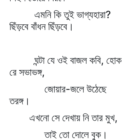
এমনি কি তুই ভাগ্যহারা?
ছিঁড়বে বাঁধন ছিঁড়বে।
ঘন্টা যে ওই বাজল কবি, হোক
রে সভাভঙ্গ,
জোয়ার-জলে উঠেছে
তরঙ্গ।
এখনো সে দেখায় নি তার মুখ,
তাই তো দোলে বুক।