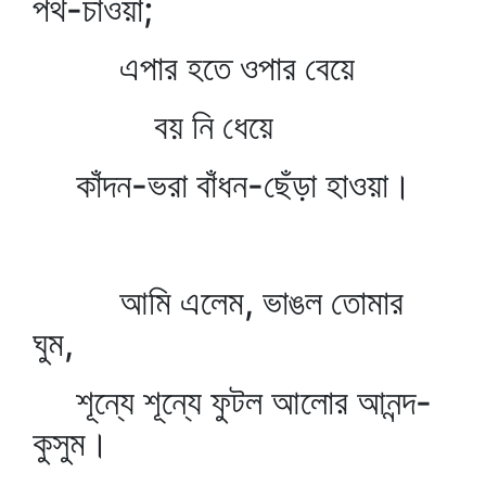
পথ-চাওয়া;
এপার হতে ওপার বেয়ে
বয় নি ধেয়ে
কাঁদন-ভরা বাঁধন-ছেঁড়া হাওয়া।
আমি এলেম, ভাঙল তোমার
ঘুম,
শূন্যে শূন্যে ফুটল আলোর আনন্দ-
কুসুম।