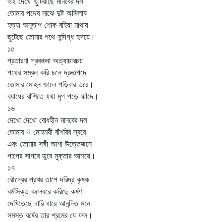
ওই দেখো ছুটিয়াছে মানবের দল
তোমার পথের মাঝে দুষ্ট অভিলাষ
হত্যা অনুতাপ শোক বহিয়া মাথায়
ছুটেছে তোমার পথে সন্দিগ্ধ হৃদয়ে।
১৫
প্রতারণা প্রবঞ্চনা অত্যাচারচয়
পথের সম্বল করি চলে দ্রুতপদে
তোমার মোহন জালে পড়িবার তরে।
ব্যাধের বাঁশিতে যথা মৃগ পড়ে ফাঁদে।
১৬
দেখো দেখো বোধহীন মানবের দল
তোমার ও মোহময়ী বাঁশরির স্বরে
এবং তোমার সঙ্গী আশা উত্তেজনে
পাপের সাগরে ডুবে মুক্তার আশয়ে।
১৭
রৌদ্রের প্রখর তাপে দরিদ্র কৃষক
ঘর্মসিক্ত কলেবরে করিছে কর্ষণ
দেখিতেছে চারি ধারে আনন্দিত মনে
সমস্ত বর্ষের তার শ্রমের যে ফল।