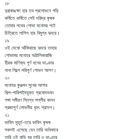
১৮
দুরাকাঙক্ষা হায় তব প্রলোভনে পড়ি
কর্ষিতে কর্ষিতে সেই দরিদ্র কৃষক
তোমার পথের শোভা মনোময় পটে
চিত্রিতে লাগিল হায় বিমুগ্ধ হৃদয়ে।
১৯
ওই দেখো আঁকিয়াছে হৃদয়ে তাহার
শোভাময় মনোহর অট্টালিকারাজি
হীরক মাণিক্য পূর্ণ ধনের ভাণ্ডার
নানা শিল্পে পরিপূর্ণ শোভন আপণ।
২০
মনোহর কুঞ্জবন সুখের আগার
শিল্প-পারিপাট্যযুক্ত প্রমোদভবন
গঙ্গা সমীরণ স্নিগ্ধ পল্লীর কানন
প্রজাপূর্ণ লোভনীয় বৃহৎ প্রদেশ।
২১
ভাবিল মুহূর্ত-তরে ভাবিল কৃষক
সকলই এসেছে যেন তারি অধিকারে
তারি ওই বাড়ি ঘর তারি ও ভাণ্ডার