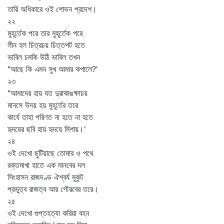
তারি অধিকারে ওই শোভন প্রদেশ।
২২
মুহূর্তেক পরে তার মুহূর্তেক পরে
লীন হল চিত্রচয় চিত্তপট হতে
ভাবিল চমকি উঠি ভাবিল তখন
"আছে কি এমন সুখ আমার কপালে?'
২৩
"আমাদের হায় যত দুরাকাঙক্ষাচয়
মানসে উদয় হয় মুহূর্তের তরে
কার্যে তাহা পরিণত না হতে না হতে
হৃদয়ের ছবি হায় হৃদয়ে মিশায়।'
২৪
ওই দেখো ছুটিয়াছে তোমার ও পথে
রক্তমাখা হাতে এক মানবের দল
সিংহাসন রাজদণ্ড ঐশ্বর্য মুকুট
প্রভুত্ব রাজত্ব আর গৌরবের তরে।
২৫
ওই দেখো গুপ্তহত্যা করিয়া বহন