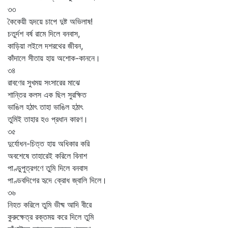
৩৩
কৈকেয়ী হৃদয়ে চাপে দুষ্ট অভিলাষ!
চতুর্দশ বর্ষ রামে দিলে বনবাস,
কাড়িয়া লইলে দশরথের জীবন,
কাঁদালে সীতায় হায় অশোক-কাননে।
৩৪
রাবণের সুখময় সংসারের মাঝে
শান্তির কলস এক ছিল সুরক্ষিত
ভাঙিল হঠাৎ তাহা ভাঙিল হঠাৎ
তুমিই তাহার হও প্রধান কারণ।
৩৫
দুর্যোধন-চিত্ত হায় অধিকার করি
অবশেষে তাহারেই করিলে বিনাশ
পাণ্ডুপুত্রগণে তুমি দিলে বনবাস
পাণ্ডবদিগের হৃদে ক্রোধ জ্বালি দিলে।
৩৬
নিহত করিলে তুমি ভীষ্ম আদি বীরে
কুরুক্ষেত্র রক্তময় করে দিলে তুমি