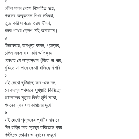
৩
চলিল মানব দেখো বিমোহিত হয়ে,
পর্বতের অত্যুন্নত শিখর লঙ্ঘিয়া,
তুচ্ছ করি সাগরের তরঙ্গ ভীষণ,
মরুর পথের ক্লেশ সহি অনায়াসে।
৪
হিমক্ষেত্র, জনশূন্য কানন, প্রান্তর,
চলিল সকল বাধা করি অতিক্রম।
কোথায় যে লক্ষ্যস্থান খুঁজিয়া না পায়,
বুঝিতে না পারে কোথা বাজিছে বাঁশরি।
৫
ওই দেখো ছুটিয়াছে আর-এক দল,
লোকারণ্য পথমাঝে সুখ্যাতি কিনিতে;
রণক্ষেত্রে মৃত্যুর বিকট মূর্তি মাঝে,
শমনের দ্বার সম কামানের মুখে।
৬
ওই দেখো পুস্তকের প্রাচীর মাঝারে
দিন রাত্রি আর স্বাস্থ্য করিতেছে ব্যয়।
পহুঁছিতে তোমার ও দ্বারের সম্মুখে