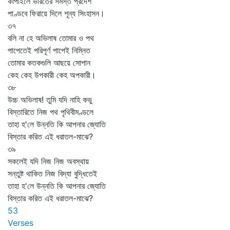
কাঁপাইলে ভারতের সমস্ত প্রদেশ
পাণ্ডবে ফিরায়ে দিলে শূন্য সিংহাসন।
৩৭
বলি না হে অভিলাষ তোমার ও পথ
পাপেতেই পরিপূর্ণ পাপেই নিম্নিত
তোমার কতকগুলি আছয়ে সোপান
কেহ কেহ উপকারী কেহ অপকারী।
৩৮
উচ্চ অভিলাষ! তুমি যদি নাহি কভু
বিস্তারিতে নিজ পথ পৃথিবীমণ্ডলে
তাহা হ'লে উন্নতি কি আপনার জ্যোতি
বিস্তার করিত এই ধরাতল-মাঝে?
৩৯
সকলেই যদি নিজ নিজ অবস্থায়
সন্তুষ্ট থাকিত নিজ বিদ্যা বুদ্ধিতেই
তাহা হ'লে উন্নতি কি আপনার জ্যোতি
বিস্তার করিত এই ধরাতল-মাঝে?
53
Verses