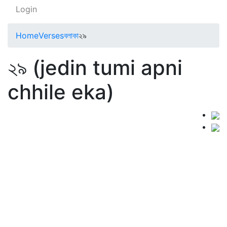
Login
Home
Verses
বলাকা
২৯
২৯ (jedin tumi apni
chhile eka)