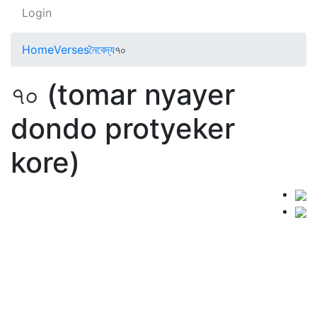
Login
Home
Verses
নৈবেদ্য
৭০
৭০ (tomar nyayer
dondo protyeker
kore)