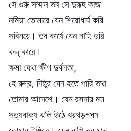
সে গুরু সম্মান তব সে দুরূহ কাজ
নমিয়া তোমারে যেন শিরোধার্য করি
সবিনয়ে। তব কার্যে যেন নাহি ডরি
কভু কারে।
ক্ষমা যেথা ক্ষীণ দুর্বলতা,
হে রুদ্র, নিষ্ঠুর যেন হতে পারি তথা
তোমার আদেশে। যেন রসনায় মম
সত্যবাক্য ঝলি উঠে খরখড়গসম
তোমার ইঙ্গিতে। যেন রাখি তব মান