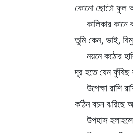
কোনো ছোটো ফুল আজি
কালিকার কানে ক
তুমি কেন, ভাই, বিমু
নয়নে কঠোর হাস
দূর হতে যেন ফুঁষিছ স
উপেক্ষা রাশি রাশ
কঠিন বচন ঝরিছে অ
উপহাস হলাহলে