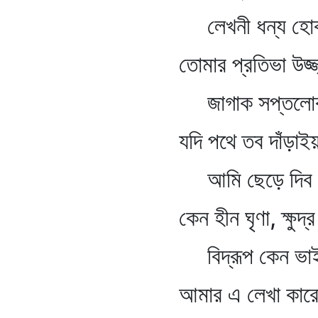
লেখনী ধন্য হোক
তোমার প্রতিভা উজ্জ্
জাগাক সপ্তলো
যদি পথে তব দাঁড়াইয়া 
আমি ছেড়ে দিব ঠা
কেন হীন ঘৃণা, ক্ষুদ্র এ
বিদ্রূপ কেন ভা
আমার এ লেখা কারো ভ