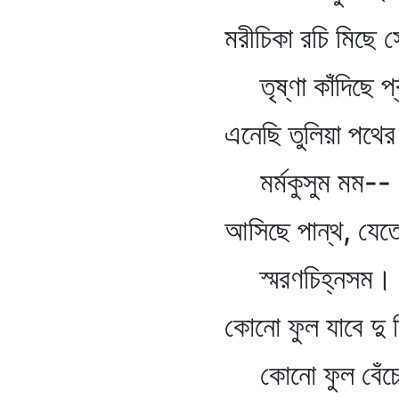
মরীচিকা রচি মিছে সে ত
তৃষ্ণা কাঁদিছে প্র
এনেছি তুলিয়া পথের প্
মর্মকুসুম মম--
আসিছে পান্থ, যেতেছ
স্মরণচিহ্নসম।
কোনো ফুল যাবে দু দিন
কোনো ফুল বেঁচে র