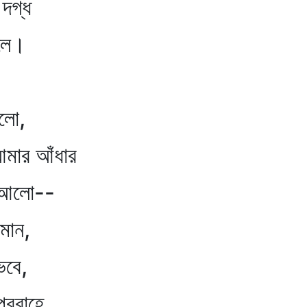
গ্ধ
ে।
ো,
র আঁধার
লো--
ান,
বে,
বাহে