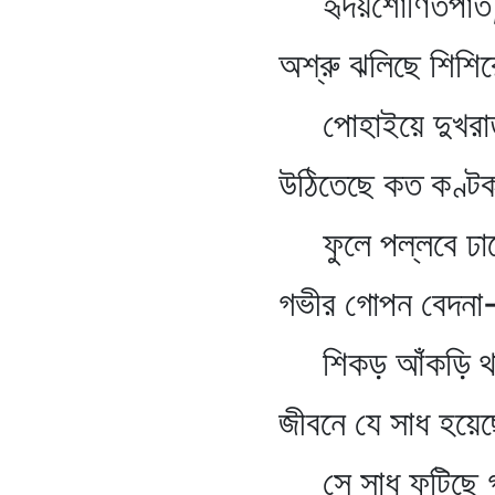
হৃদয়শোণিতপাত
অশ্রু ঝলিছে শিশিরে
পোহাইয়ে দুখরা
উঠিতেছে কত কণ্টকল
ফুলে পল্লবে ঢাক
গভীর গোপন বেদনা-ম
শিকড় আঁকড়ি থা
জীবনে যে সাধ হয়েছে
সে সাধ ফুটিছে গা