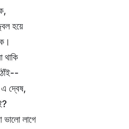
,
বল হয়ে
ক।
থাকি
ঁই--
 দ্বেষ,
ই?
ালো লাগে