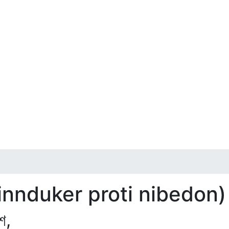
দন (ninnduker proti nibedon)
শ,