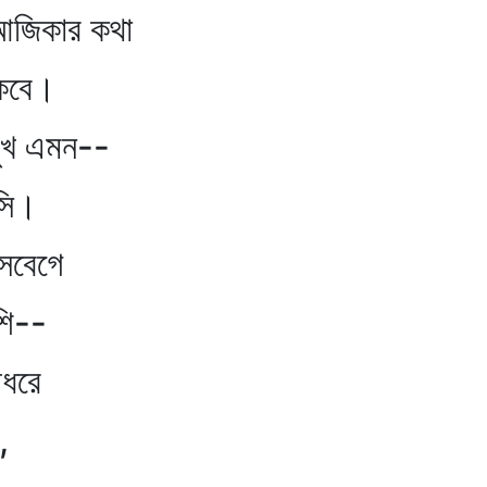
কার কথা
বে।
খ এমন--
ি।
বেগে
ি--
ধরে
,