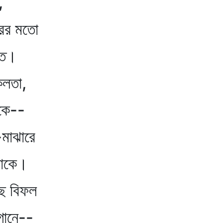
,
র মতো
ত।
তা,
ে--
াঝারে
কে।
 বিফল
নে--