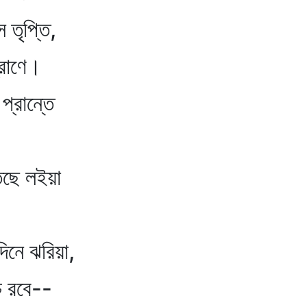
ৃপ্তি,
াণে।
রান্তে
ে লইয়া
ে ঝরিয়া,
বে--