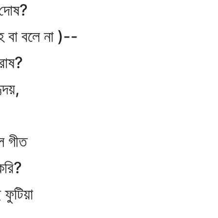
োষ?
 বলে না )--
োষ?
দয়,
,
 গীত
রি?
ুটিয়া