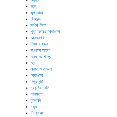
উপহার
ভুলে
ভুল-ভাঙা
বিরহানন্দ
ক্ষণিক মিলন
শূন্য হৃদয়ের আকাঙক্ষা
আত্মসমর্পণ
নিষ্ফল কামনা
সংশয়ের আবেগ
বিচ্ছেদের শান্তি
তবু
একাল ও সেকাল
আকাঙক্ষা
নিষ্ঠুর সৃষ্টি
প্রকৃতির প্রতি
মরণস্বপ্ন
কুহুধ্বনি
পত্র
সিন্ধুতরঙ্গ