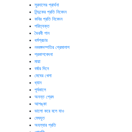
সুরদাসের প্রার্থনা
নিন্দুকের প্রতি নিবেদন
কবির প্রতি নিবেদন
পরিত্যক্ত
ভৈরবী গান
ধর্মপ্রচার
নববঙ্গদম্পতির প্রেমালাপ
প্রকাশবেদনা
মায়া
বর্ষার দিনে
মেঘের খেলা
ধ্যান
পূর্বকালে
অনন্ত প্রেম
আশঙ্কা
ভালো করে বলে যাও
মেঘদূত
অহল্যার প্রতি