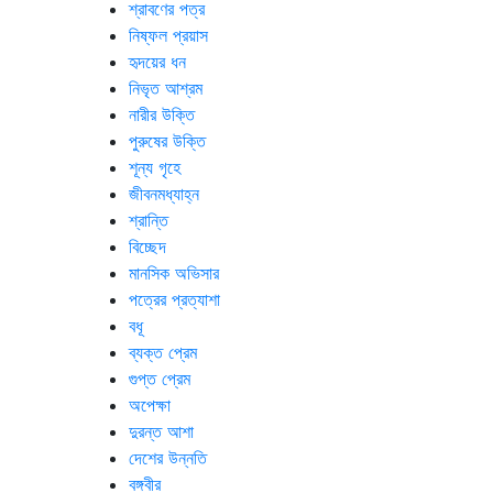
শ্রাবণের পত্র
নিষ্ফল প্রয়াস
হৃদয়ের ধন
নিভৃত আশ্রম
নারীর উক্তি
পুরুষের উক্তি
শূন্য গৃহে
জীবনমধ্যাহ্ন
শ্রান্তি
বিচ্ছেদ
মানসিক অভিসার
পত্রের প্রত্যাশা
বধূ
ব্যক্ত প্রেম
গুপ্ত প্রেম
অপেক্ষা
দুরন্ত আশা
দেশের উন্নতি
বঙ্গবীর