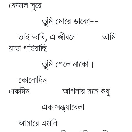
কোমল সুরে
তুমি মোরে ডাকো--
তাই ভাবি, এ জীবনে আমি
যাহা পাইয়াছি
তুমি পেলে নাকো।
কোনোদিন
একদিন আপনার মনে শুধু
এক সন্ধ্যাবেলা
আমারে এমনি