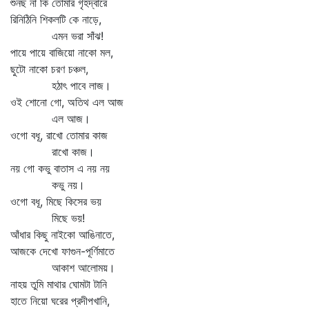
শুনছ না কি তোমার গৃহদ্বারে
রিনিঠিনি শিকলটি কে নাড়ে,
এমন ভরা সাঁঝ!
পায়ে পায়ে বাজিয়ো নাকো মল,
ছুটো নাকো চরণ চঞ্চল,
হঠাৎ পাবে লাজ।
ওই শোনো গো, অতিথ এল আজ
এল আজ।
ওগো বধূ, রাখো তোমার কাজ
রাখো কাজ।
নয় গো কভু বাতাস এ নয় নয়
কভু নয়।
ওগো বধূ, মিছে কিসের ভয়
মিছে ভয়!
আঁধার কিছু নাইকো আঙিনাতে,
আজকে দেখো ফাগুন-পূর্ণিমাতে
আকাশ আলোময়।
নাহয় তুমি মাথার ঘোমটা টানি
হাতে নিয়ো ঘরের প্রদীপখানি,