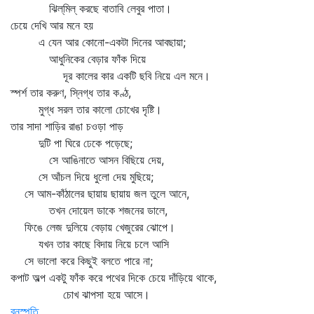
ঝিল্‌মিল্‌ করছে বাতাবি লেবুর পাতা।
চেয়ে দেখি আর মনে হয়
এ যেন আর কোনো-একটা দিনের আবছায়া;
আধুনিকের বেড়ার ফাঁক দিয়ে
দূর কালের কার একটি ছবি নিয়ে এল মনে।
স্পর্শ তার করুণ, স্নিগ্ধ তার কণ্ঠ,
মুগ্ধ সরল তার কালো চোখের দৃষ্টি।
তার সাদা শাড়ির রাঙা চওড়া পাড়
দুটি পা ঘিরে ঢেকে পড়েছে;
সে আঙিনাতে আসন বিছিয়ে দেয়,
সে আঁচল দিয়ে ধুলো দেয় মুছিয়ে;
সে আম-কাঁঠালের ছায়ায় ছায়ায় জল তুলে আনে,
তখন দোয়েল ডাকে শজনের ডালে,
ফিঙে লেজ দুলিয়ে বেড়ায় খেজুরের ঝোপে।
যখন তার কাছে বিদায় নিয়ে চলে আসি
সে ভালো করে কিছুই বলতে পারে না;
কপাট অল্প একটু ফাঁক করে পথের দিকে চেয়ে দাঁড়িয়ে থাকে,
চোখ ঝাপসা হয়ে আসে।
বনস্পতি