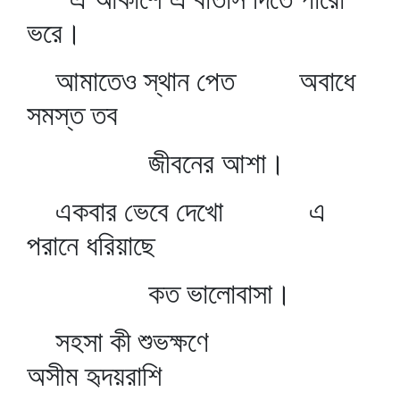
ভরে।
আমাতেও স্থান পেত অবাধে
সমস্ত তব
জীবনের আশা।
একবার ভেবে দেখো এ
পরানে ধরিয়াছে
কত ভালোবাসা।
সহসা কী শুভক্ষণে
অসীম হৃদয়রাশি