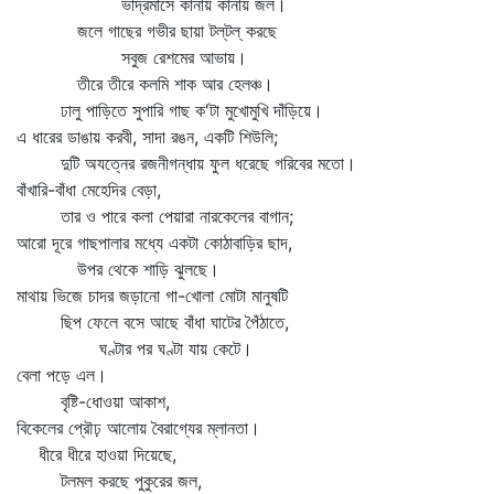
ভাদ্রমাসে কানায় কানায় জল।
জলে গাছের গভীর ছায়া টল্‌টল্‌ করছে
সবুজ রেশমের আভায়।
তীরে তীরে কলমি শাক আর হেলঞ্চ।
ঢালু পাড়িতে সুপারি গাছ ক'টা মুখোমুখি দাঁড়িয়ে।
এ ধারের ডাঙায় করবী, সাদা রঙন, একটি শিউলি;
দুটি অযত্নের রজনীগন্ধায় ফুল ধরেছে গরিবের মতো।
বাঁখারি-বাঁধা মেহেদির বেড়া,
তার ও পারে কলা পেয়ারা নারকেলের বাগান;
আরো দূরে গাছপালার মধ্যে একটা কোঠাবাড়ির ছাদ,
উপর থেকে শাড়ি ঝুলছে।
মাথায় ভিজে চাদর জড়ানো গা-খোলা মোটা মানুষটি
ছিপ ফেলে বসে আছে বাঁধা ঘাটের পৈঁঠাতে,
ঘণ্টার পর ঘণ্টা যায় কেটে।
বেলা পড়ে এল।
বৃষ্টি-ধোওয়া আকাশ,
বিকেলের প্রৌঢ় আলোয় বৈরাগ্যের ম্লানতা।
ধীরে ধীরে হাওয়া দিয়েছে,
টলমল করছে পুকুরের জল,