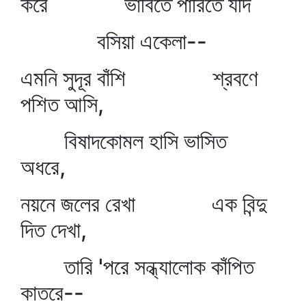
করে ভাবিতে পারিতে যদি
বসিয়া একেলা--
এমনি সুদূর বাঁশি শ্রবণে
পশিত আসি,
বিষাদকোমল হাসি ভাসিত
অধরে,
নয়নে জলের রেখা এক বিন্দু
দিত দেখা,
তারি 'পরে সন্ধ্যালোক কাঁপিত
কাতরে--