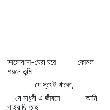
ভালোবাসা-ঘেরা ঘরে কোমল
শয়নে তুমি
যে সুখেই থাকো,
যে মাধুরী এ জীবনে আমি
পাইয়াছি তাহা