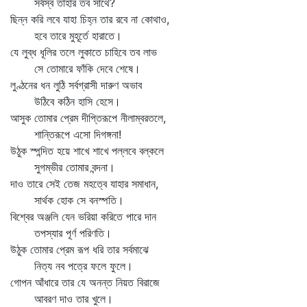
সর্বস্ব তাহার তব সাথে?
ছিন্ন করি লবে যাহা চিহ্ন তার রবে না কোথাও,
হবে তারে মুহূর্তে হারাতে।
যে লুব্ধ ধূলির তলে লুকাতে চাহিবে তব লাভ
সে তোমারে ফাঁকি দেবে শেষে।
লুণ্ঠনের ধন লুঠি সর্বগ্রাসী দারুণ অভাব
উঠিবে কঠিন হাসি হেসে।
আসুক তোমার প্রেম দীপ্তিরূপে নীলাম্বরতলে,
শান্তিরূপে এসো দিগঙ্গনা!
উঠুক স্পন্দিত হয়ে শাখে শাখে পল্লবে বল্কলে
সুগম্ভীর তোমার বন্দনা।
দাও তারে সেই তেজ মহত্বে যাহার সমাধান,
সার্থক হোক সে বনস্পতি।
বিশ্বের অঞ্জলি যেন ভরিয়া করিতে পারে দান
তপস্যার পূর্ণ পরিণতি।
উঠুক তোমার প্রেম রূপ ধরি তার সর্বমাঝে
নিত্য নব পত্রে ফলে ফুলে।
গোপন আঁধারে তার যে অনন্ত নিয়ত বিরাজে
আবরণ দাও তার খুলে।