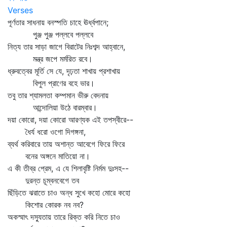
Verses
পূর্ণতার সাধনায় বনস্পতি চাহে ঊর্ধ্বপানে;
পুঞ্জ পুঞ্জ পল্লবে পল্লবে
নিত্য তার সাড়া জাগে বিরাটের নিঃশব্দ আহ্বানে,
মন্ত্র জপে মর্মরিত রবে।
ধ্রুবত্বের মূর্তি সে যে, দৃঢ়তা শাখায় প্রশাখায়
বিপুল প্রাণের বহে ভার।
তবু তার শ্যামলতা কম্পমান ভীরু বেদনায়
আন্দোলিয়া উঠে বারম্বার।
দয়া কোরো, দয়া কোরো আরণ্যক এই তপস্বীরে--
ধৈর্য ধরো ওগো দিগঙ্গনা,
ব্যর্থ করিবারে তায় অশান্ত আবেগে ফিরে ফিরে
বনের অঙ্গনে মাতিয়ো না।
এ কী তীব্র প্রেম, এ যে শিলাবৃষ্টি নির্মম দুঃসহ--
দুরন্ত চূম্বনবেগে তব
ছিঁড়িতে ঝরাতে চাও অন্ধ সুখে কহো মোরে কহো
কিশোর কোরক নব নব?
অকস্মাৎ দস্যুতায় তারে রিক্ত করি নিতে চাও