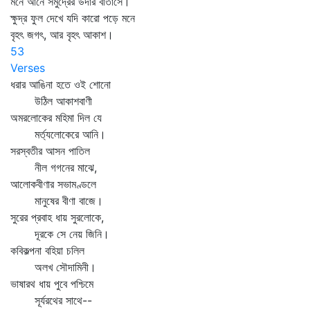
মনে আনে সমুদ্রের উদার বাতাসে।
ক্ষুদ্র ফুল দেখে যদি কারো পড়ে মনে
বৃহৎ জগৎ, আর বৃহৎ আকাশ।
53
Verses
ধরার আঙিনা হতে ওই শোনো
উঠিল আকাশবাণী
অমরলোকের মহিমা দিল যে
মর্ত্যলোকেরে আনি।
সরস্বতীর আসন পাতিল
নীল গগনের মাঝে,
আলোকবীণার সভামণ্ডলে
মানুষের বীণা বাজে।
সুরের প্রবাহ ধায় সুরলোকে,
দূরকে সে নেয় জিনি।
কবিকল্পনা বহিয়া চলিল
অলখ সৌদামিনী।
ভাষারথ ধায় পুবে পশ্চিমে
সূর্যরথের সাথে--