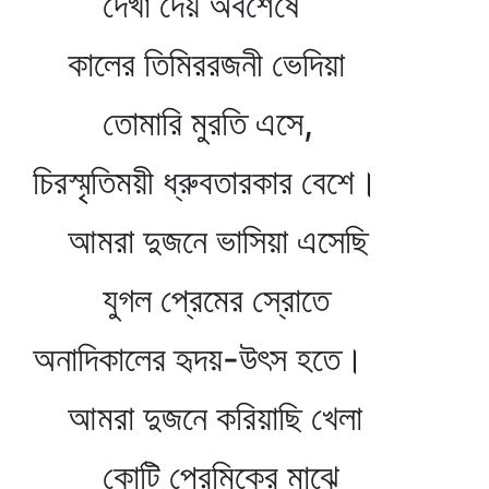
দেখা দেয় অবশেষে
কালের তিমিররজনী ভেদিয়া
তোমারি মুরতি এসে,
চিরস্মৃতিময়ী ধ্রুবতারকার বেশে।
আমরা দুজনে ভাসিয়া এসেছি
যুগল প্রেমের স্রোতে
অনাদিকালের হৃদয়-উৎস হতে।
আমরা দুজনে করিয়াছি খেলা
কোটি প্রেমিকের মাঝে