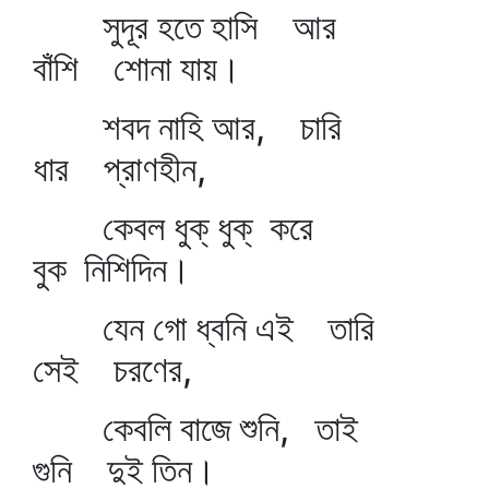
সুদূর হতে হাসি আর
বাঁশি শোনা যায়।
শবদ নাহি আর, চারি
ধার প্রাণহীন,
কেবল ধুক্‌ ধুক্‌ করে
বুক নিশিদিন।
যেন গো ধ্বনি এই তারি
সেই চরণের,
কেবলি বাজে শুনি, তাই
গুনি দুই তিন।