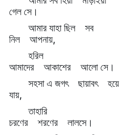
আমার সব হিয়া মাড়াইয়া
গেল সে।
আমার যাহা ছিল সব
নিল আপনায়,
হরিল
আমাদের আকাশের আলো সে।
সহসা এ জগৎ ছায়াবৎ হয়ে
যায়,
তাহারি
চরণের শরণের লালসে।