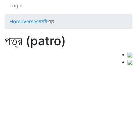
Login
Home
Verses
মানসী
পত্র
পত্র (patro)