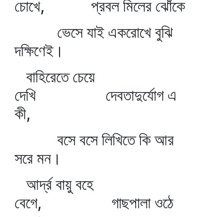
চোখে, প্রবল মিলের ঝোঁকে
ভেসে যাই একরোখে বুঝি
দক্ষিণেই।
বাহিরেতে চেয়ে
দেখি দেবতাদুর্যোগ এ
কী,
বসে বসে লিখিতে কি আর
সরে মন।
আর্দ্র বায়ু বহে
বেগে, গাছপালা ওঠে