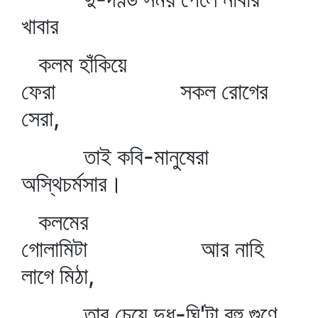
খাবার
কলম হাঁকিয়ে
ফেরা সকল রোগের
সেরা,
তাই কবি-মানুষেরা
অস্থিচর্মসার।
কলমের
গোলামিটা আর নাহি
লাগে মিঠা,
তার চেয়ে দুধ-ঘি'টা বহু গুণে