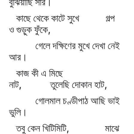
বুঝিয়াছি সার।
কাছে থেকে কাটে সুখে গল্প
ও গুড়ুক ফুঁকে,
গেলে দক্ষিণের মুখে দেখা নেই
আর।
কাজ কী এ মিছে
নাট, তুলেছি দোকান হাট,
গোলমাল চণ্ডীপাঠ আছি ভাই
ভুলি।
তবু কেন খিটিমিটি, মাঝে