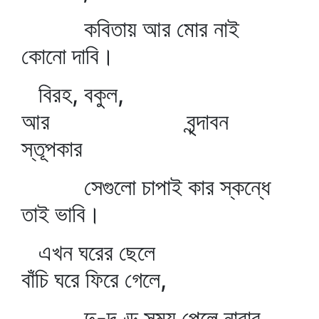
কবিতায় আর মোর নাই
কোনো দাবি।
বিরহ, বকুল,
আর বৃন্দাবন
স্তূপকার
সেগুলো চাপাই কার স্কন্ধে
তাই ভাবি।
এখন ঘরের ছেলে
বাঁচি ঘরে ফিরে গেলে,
দু-দণ্ড সময় পেলে নাবার