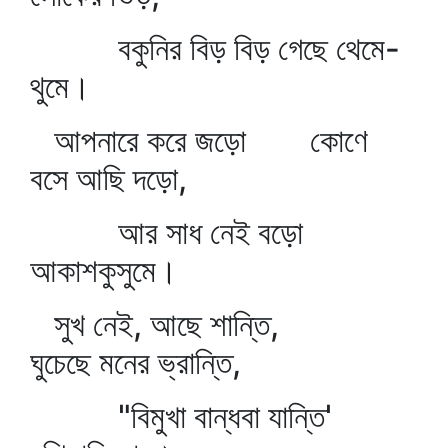
বকুনির বিড় বিড় গেছে থেমে-
থুমে।
আপনারে করে জড়ো কোণে
বসে আছি দড়ো,
আর সাধ নেই বড়ো
আকাশকুসুমে।
সুখ নেই, আছে শান্তি,
ঘুচেছে মনের ভ্রান্তি,
"বিমুখা বান্ধবা যান্তি'