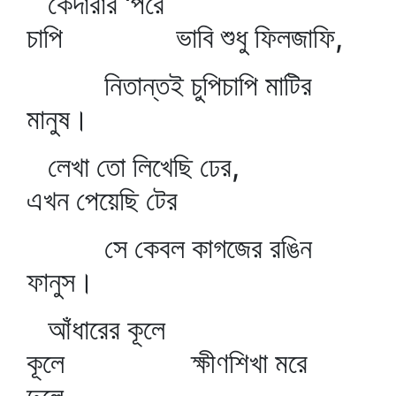
কেদারার 'পরে
চাপি ভাবি শুধু ফিলজাফি,
নিতান্তই চুপিচাপি মাটির
মানুষ।
লেখা তো লিখেছি ঢের,
এখন পেয়েছি টের
সে কেবল কাগজের রঙিন
ফানুস।
আঁধারের কূলে
কূলে ক্ষীণশিখা মরে