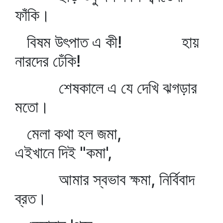
ফাঁকি।
বিষম উৎপাত এ কী! হায়
নারদের ঢেঁকি!
শেষকালে এ যে দেখি ঝগড়ার
মতো।
মেলা কথা হল জমা,
এইখানে দিই "কমা',
আমার স্বভাব ক্ষমা, নির্বিবাদ
ব্রত।