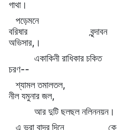
গাথা।
পড়েমনে
বরিষার বৃন্দাবন
অভিসার,।
একাকিনী রাধিকার চকিত
চরণ--
শ্যামল তমালতল,
নীল যমুনার জল,
আর দুটি ছলছল নলিননয়ন।
এ ভরা বাদর দিনে কে