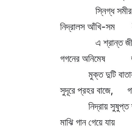
স্নিগ্ধ সমীরণ
নিদ্রালস আঁখি-সম ধীরে
এ শ্রান্ত জী
গগনের অনিমেষ জাগ্রত
মুক্ত দুটি বাতায়নদ
সুদূরে প্রহর বাজে, গঙ্গা
নিদ্রায় সুষুপ্ত দু
মাঝি গান গেয়ে যায় ব