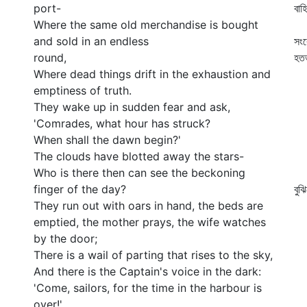
port-
বাহ
Where the same old merchandise is bought
গ
and sold in an endless
সংক
round,
হতভ
Where dead things drift in the exhaustion and
জন
emptiness of truth.
নী
They wake up in sudden fear and ask,
সি
'Comrades, what hour has struck?
বল
When shall the dawn begin?'
সম
The clouds have blotted away the stars-
ঘর
Who is there then can see the beckoning
"ড
finger of the day?
বুঝ
They run out with oars in hand, the beds are
আস
emptied, the mother prays, the wife watches
সব
by the door;
কে
There is a wail of parting that rises to the sky,
প্
And there is the Captain's voice in the dark:
মে
'Come, sailors, for the time in the harbour is
হ
over!'
কা