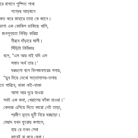
িরে বাগানে পুষ্পিত শাখা
ন্ধের আহ্বানে
েত করে কাহারে তাহা কে জানে।
াগা এক কোকিল ডাকিছে খালি,
শূন্যতা নিবিড় করিয়া
রবে দাঁড়ায়ে মালী।
ঁড়িটা নির্বিকার
ে, "এস আর নাই যদি এস
ান অর্থ তার।'
গুলো বলে ফিলজফারের গলায়,
ুব দিয়ে দেখো সত্তাসাগর-তলায়
িতে পারিবে, থাকা নাই-থাকা
া আর দূরে যাওয়া
ই এক কথা, খেয়ালের ফাঁকা হাওয়া।'
দারা এগিয়ে দিতে কারো নেই তাড়া,
রবীণ ভৃত্য ছুটি নিয়ে ঘরছাড়া।
য়াদ যখন ফুরোয় কপালে,
ায় রে তখন সেবা
রেই বা করে কেবা।