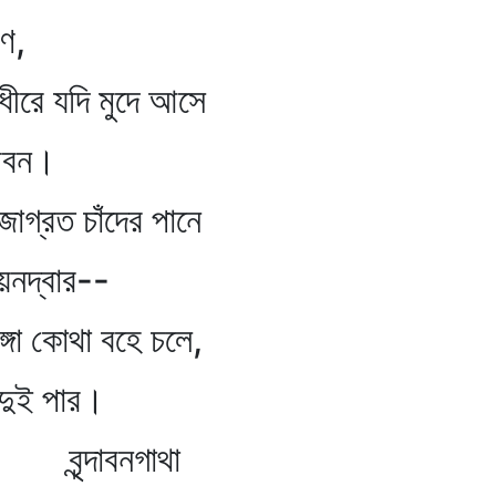
,
 যদি মুদে আসে
বন।
 চাঁদের পানে
্বার--
 কোথা বহে চলে,
ই পার।
ৃন্দাবনগাথা