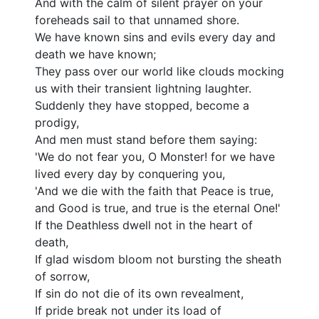
And with the calm of silent prayer on your
মন
foreheads sail to that unnamed shore.
ন
We have known sins and evils every day and
তা
death we have known;
ফ
They pass over our world like clouds mocking
দর
us with their transient lightning laughter.
ম
Suddenly they have stopped, become a
এক
prodigy,
সং
And men must stand before them saying:
হ
'We do not fear you, O Monster! for we have
নে
lived every day by conquering you,
বো
'And we die with the faith that Peace is true,
অট
and Good is true, and true is the eternal One!'
ফ
If the Deathless dwell not in the heart of
ঘর
death,
ন
If glad wisdom bloom not bursting the sheath
ম
of sorrow,
থ
If sin do not die of its own revealment,
না
If pride break not under its load of
চ