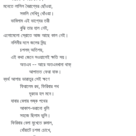
েতে লাগিল বৈরাগ্যের ছোঁওয়া,
কলি দেখিনু ধোঁওয়া।
বিলাম এই ভাগ্যের তরী
ুঝি তার হাল নেই,
োমেলো স্রোতে আজ আছে কাল নেই।
িনীর দলে জলের বিন্দু
পলম্‌ অতিশয়,
 কথা জেনে সওয়ালেই ক্ষতি সয়।
তএব -- আরে অতএবখানা থাক্‌
পাতত ফেরা যাক।
র্থ আশায় ভারাতুর সেই ক্ষণে
িরালেম রথ, ফিরিবার পথ
ূরতর হল মনে।
বার বেলায় শুষ্ক পথের
কাশ-ভরানো ধূলি
হজে ছিলাম ভুলি।
রিবার বেলা মুখেতে রুমাল,
োঁয়াটে চশমা চোখে,