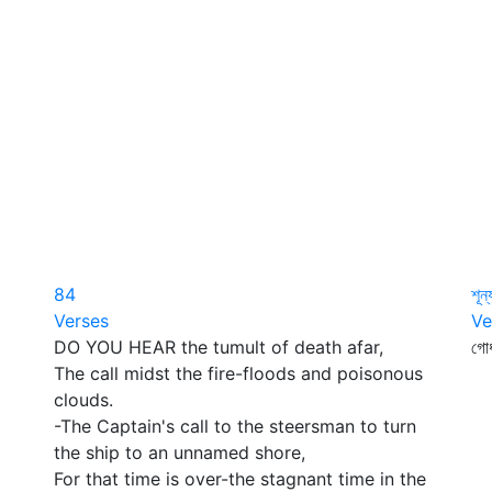
84
শূন
Verses
Ve
DO YOU HEAR the tumult of death afar,
গোধ
The call midst the fire-floods and poisonous
পুর
clouds.
ডা
-The Captain's call to the steersman to turn
সা
the ship to an unnamed shore,
ঘর
For that time is over-the stagnant time in the
ন