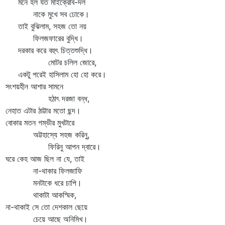
ে হল যত মাইক্রোব-দল
াকে মুখে সব ঢোকে।
ই বুঝিলাম, সহজ তো নয়
িলজফারের বুদ্ধি।
কার করে বহুৎ চিত্তশুদ্ধি।
োটর চলিল জোরে,
টু পরেই হাসিলাম হো হো করে।
শয়হীন আশার সামনে
ঠাৎ দরজা বন্ধ,
হাত এটার ঠাট্টার মতো ছন্দ।
কার মতন গম্ভীর মুখটারে
্টহাস্যে সহজ করিনু,
িরিনু আপন দ্বারে।
ে কেহ আজ ছিল না যে, তাই
া-থাকার ফিলজাফি
নটাকে ধরে চাপি।
াকাটা আকস্মিক,
-থাকাই সে তো দেশকাল ছেয়ে
েয়ে আছে অনিমিখ।