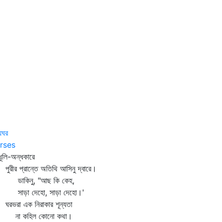
্যঘর
rses
ূলি-অন্ধকারে
ীর প্রান্তে অতিথি আসিনু দ্বারে।
কিনু, "আছ কি কেহ,
ড়া দেহো, সাড়া দেহো।'
ভরা এক নিরাকার শূন্যতা
া কহিল কোনো কথা।