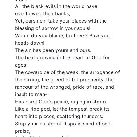
All the black evils in the world have
মন
overflowed their banks,
স
Yet, oarsmen, take your places with the
ভা
blessing of sorrow in your souls!
ব
Whom do you blame, brothers? Bow your
এল
heads down!
নল
The sin has been yours and ours.
চ
The heat growing in the heart of God for
এই
ages-
অ
The cowardice of the weak, the arrogance of
আ
the strong, the greed of fat prosperity, the
ব্য
rancour of the wronged, pride of race, and
ফ
insult to man-
দ
Has burst God's peace, raging in storm.
যা
Like a ripe pod, let the tempest break its
আ
heart into pieces, scattering thunders.
স
Stop your bluster of dispraise and of self-
ফি
praise,
ধ