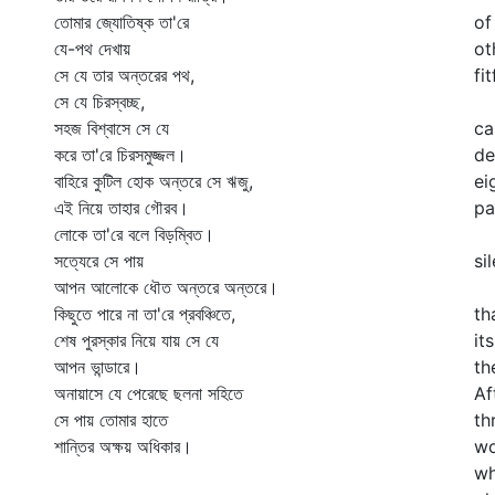
তোমার জ্যোতিষ্ক তা'রে
of
যে-পথ দেখায়
ot
সে যে তার অন্তরের পথ,
fi
সে যে চিরস্বচ্ছ,
On
সহজ বিশ্বাসে সে যে
ca
করে তা'রে চিরসমুজ্জল।
de
বাহিরে কুটিল হোক অন্তরে সে ঋজু,
ei
এই নিয়ে তাহার গৌরব।
pa
লোকে তা'রে বলে বিড়ম্বিত।
A
সত্যেরে সে পায়
si
আপন আলোকে ধৌত অন্তরে অন্তরে।
On
কিছুতে পারে না তা'রে প্রবঞ্চিতে,
th
শেষ পুরস্কার নিয়ে যায় সে যে
it
আপন ভান্ডারে।
th
অনায়াসে যে পেরেছে ছলনা সহিতে
Af
সে পায় তোমার হাতে
th
শান্তির অক্ষয় অধিকার।
wo
wh