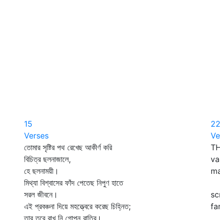
15
2
Verses
Ve
তোমার সৃষ্টির পথ রেখেছ আকীর্ণ করি
TH
বিচিত্র ছলনাজালে,
va
হে ছলনাময়ী।
ma
মিথ্যা বিশ্বাসের ফাঁদ পেতেছ নিপুণ হাতে
Da
সরল জীবনে।
sc
এই প্রবঞ্চনা দিয়ে মহত্ত্বেরে করেছ চিহ্নিত;
fa
তার তরে রাখ নি গোপন রাত্রি।
In