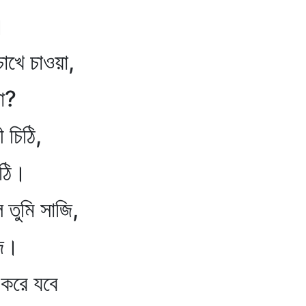
।
োখে চাওয়া,
া?
 চিঠি,
ঠি।
তুমি সাজি,
ি।
করে যবে