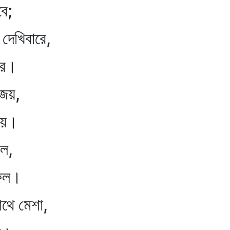
ে;
 দেখিবারে,
রে।
াজয়,
ভয়।
েল,
ফেল।
াথে মেশা,