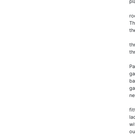
pl
A 
ro
Th
th
A 
th
th
Ev
Pa
ga
ba
ga
ne
Th
fi
la
wi
ou