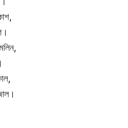
া।
কাশ,
শ।
অমলিন,
।
কাল,
ষজাল।