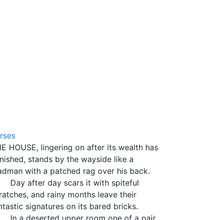
2
rses
E HOUSE, lingering on after its wealth has
nished, stands by the wayside like a
dman with a patched rag over his back.
y after day scars it with spiteful
ratches, and rainy months leave their
ntastic signatures on its bared bricks.
 a deserted upper room one of a pair