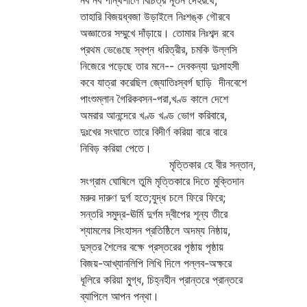
নব নব পান্থশালে বিচিত্র নূতন দেহরথে,
তাহারি বিজয়ধ্বজা উড়াইলে নিঃশঙ্ক গৌরবে
অজ্ঞাতের সম্মুখে দাঁড়ায়ে। তোমার নিঃশব্দ রবে
প্রথম ভেঙেছে স্বপ্ন ধরিত্রীর, চমকি উল্লসি
নিজেরে পড়েছে তার মনে-- দেবকন্যা দুঃসাহসী
কবে যাত্রা করেছিল জ্যোতিঃস্বর্গ ছাড়ি দীনবেশে
পাংশুম্লান গৈরিকবসন-পরা,খণ্ড কালে দেশে
অমরার আনন্দেরে খণ্ড খণ্ড ভোগ করিবারে,
দুঃখের সংঘাতে তারে বিদীর্ণ করিয়া বারে বারে
নিবিড় করিয়া পেতে।
মৃত্তিকার হে বীর সন্তান,
সংগ্রাম ঘোষিলে তুমি মৃত্তিকারে দিতে মুক্তিদান
মরুর দারুণ দুর্গ হতে;যুদ্ধ চলে ফিরে ফিরে;
সন্তরি সমুদ্র-ঊর্মি দুর্গম দ্বীপের শূন্য তীরে
শ্যামলের সিংহাসন প্রতিষ্ঠিলে অদম্য নিষ্ঠায়,
দুস্তর শৈলের বক্ষে প্রস্তরের পৃষ্ঠায় পৃষ্ঠায়
বিজয়-আখ্যানলিপি লিখি দিলে পল্লব-অক্ষরে
ধূলিরে করিয়া মু্‌গ্ধ, চিহ্নহীন প্রান্তরে প্রান্তরে
ব্যাপিলে আপন পন্থা।