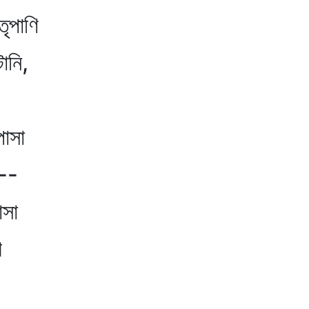
তৃপাণি
ানি,
পাসা
ে--
াসা
ে