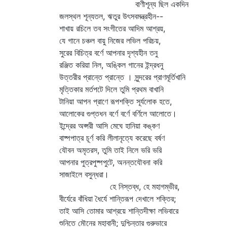
বাণীশূন্য ছিল একদিন
জলস্থল শূন্যতল, ঋতুর উৎসবমন্ত্রহীন--
শাখায় রচিলে তব সংগীতের আদিম আশ্রয়,
যে গানে চঞ্চল বায়ু নিজের লভিল পরিচয়,
সুরের বিচিত্র বর্ণে আপনার দৃশ্যহীন তনু
রঞ্জিত করিয়া নিল, অঙ্কিল গানের ইন্দ্রধনু
উত্তরীর প্রান্তে প্রান্তে । সুন্দরের প্রাণমূর্তিখানি
মৃত্তিকার মর্তপটে দিলে তুমি প্রথম বাখানি
টানিয়া আপন প্রাণে রূপশক্তি সূর্যলোক হতে,
আলোকের গুপ্তধন বর্ণে বর্ণে বর্ণিলে আলোতে।
ইন্দ্রের অপ্সরী আসি মেঘে হানিয়া কঙ্কণ
বাষ্পপাত্র চূর্ণ করি লীলানৃত্যে করেছে বর্ষণ
যৌবন অমৃতরস, তুমি তাই নিলে ভরি ভরি
আপনার পুত্রপুষ্পপুটে, অনন্তযৌবনা করি
সাজাইলে বসুন্ধরা।
হে নিস্তব্ধ, হে মহাগম্ভীর,
বীর্যেরে বাঁধিয়া ধৈর্যে শান্তিরূপ দেখালে শক্তির;
তাই আসি তোমার আশ্রয়ে শান্তিদীক্ষা লভিবারে
শুনিতে মৌনের মহাবানী; দুশ্চিন্তার গুরুভারে