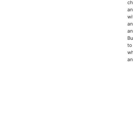
ch
an
wi
an
an
Bu
to
wh
an