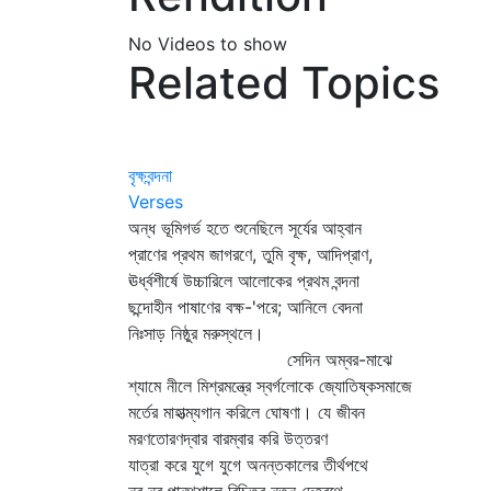
No Videos to show
Related Topics
বৃক্ষবন্দনা
Verses
অন্ধ ভূমিগর্ভ হতে শুনেছিলে সূর্যের আহ্বান
প্রাণের প্রথম জাগরণে, তুমি বৃক্ষ, আদিপ্রাণ,
ঊর্ধ্বশীর্ষে উচ্চারিলে আলোকের প্রথম বন্দনা
ছন্দোহীন পাষাণের বক্ষ-'পরে; আনিলে বেদনা
নিঃসাড় নিষ্ঠুর মরুস্থলে।
সেদিন অম্বর-মাঝে
শ্যামে নীলে মিশ্রমন্ত্রে স্বর্গলোকে জ্যোতিষ্কসমাজে
মর্তের মাহাত্ম্যগান করিলে ঘোষণা। যে জীবন
মরণতোরণদ্বার বারম্বার করি উত্তরণ
যাত্রা করে যুগে যুগে অনন্তকালের তীর্থপথে