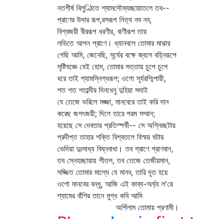
নতশীর্ষ বিলুণ্ঠিতে শ্যামসৌম্যচ্ছায়াতলে তব--
প্রাণের উদার রূপ,রসরূপ নিত্য নব নব,
বিশ্বজয়ী বীররূপ ধরণীর, বাণীরূপ তার
লভিতে আপন প্রাণে। ধ্যানবলে তোমার মাঝার
গেছি আমি, জেনেছি, সূর্যের বক্ষে জ্বলে বহ্নিরূপে
সৃষ্টিযজ্ঞে যেই হোম, তোমার সত্তায় চুপে চুপে
ধরে তাই শ্যামস্নিগ্ধরূপ; ওগো সূর্যরশ্মিপায়ী,
শত শত শতাব্দীর দিনধেনু দুহিয়া সদাই
যে তেজে ভরিলে মজ্জা, মানবেরে তাই করি দান
করেছ জগৎজয়ী; দিলে তারে পরম সম্মান;
হয়েছে সে দেবতার প্রতিস্পর্ধী-- সে অগ্নিচ্ছটায়
প্রদীপ্ত তাহার শক্তি বিশ্বতলে বিস্ময় ঘটায়
ভেদিয়া দুঃসাধ্য বিঘ্নবাধা। তব প্রাণে প্রাণবান,
তব স্নেহচ্ছায়ায় শীতল, তব তেজে তেজীয়মান,
সজ্জিত তোমার মাল্যে যে মানব, তারি দূত হয়ে
ওগো মানবের বন্ধু, আজি এই কাব্য-অর্ঘ্য ল'য়ে
শ্যামের বাঁশির তানে মুগ্ধ কবি আমি
অর্পিলাম তোমায় প্রণামী।