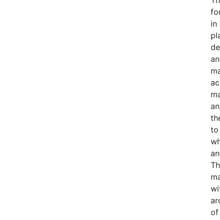
Th
fo
in
pl
de
an
ma
ac
ma
an
th
to
wh
an
Th
ma
wi
ar
of