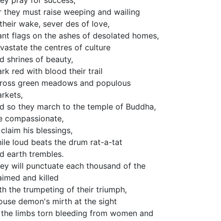
ey pray for success;
r they must raise weeping and wailing
 their wake, sever des of love,
ant flags on the ashes of desolated homes,
vastate the centres of culture
d shrines of beauty,
rk red with blood their trail
ross green meadows and populous
rkets,
d so they march to the temple of Buddha,
e compassionate,
 claim his blessings,
ile loud beats the drum rat-a-tat
d earth trembles.
ey will punctuate each thousand of the
imed and killed
th the trumpeting of their triumph,
ouse demon's mirth at the sight
 the limbs torn bleeding from women and