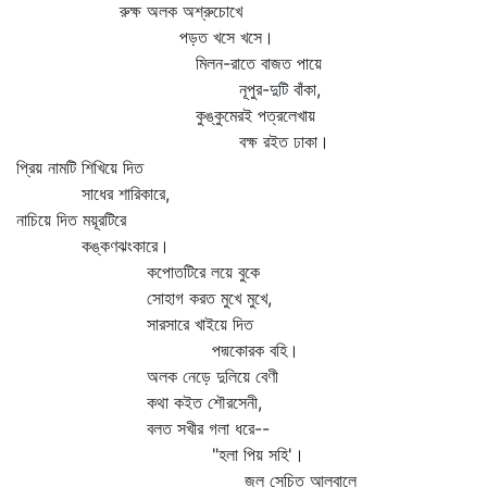
রুক্ষ অলক অশ্রুচোখে
পড়ত খসে খসে।
মিলন-রাতে বাজত পায়ে
নূপুর-দুটি বাঁকা,
কুঙ্কুমেরই পত্রলেখায়
বক্ষ রইত ঢাকা।
প্রিয় নামটি শিখিয়ে দিত
সাধের শারিকারে,
নাচিয়ে দিত ময়ূরটিরে
কঙ্কণঝংকারে।
কপোতটিরে লয়ে বুকে
সোহাগ করত মুখে মুখে,
সারসারে খাইয়ে দিত
পদ্মকোরক বহি।
অলক নেড়ে দুলিয়ে বেণী
কথা কইত শৌরসেনী,
বলত সখীর গলা ধরে--
"হলা পিয় সহি'।
জল সেচিত আলবালে