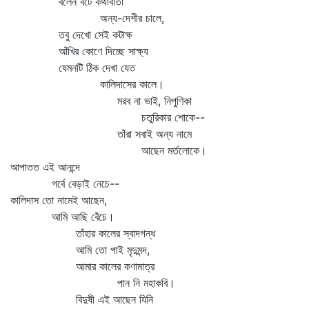
বলেন বটে কথাবার্তা
অন্য-দেশীর চালে,
তবু দেখো সেই কটাক্ষ
আঁখির কোণে দিচ্ছে সাক্ষ্য
যেমনটি ঠিক দেখা যেত
কালিদাসের কালে।
মরব না ভাই, নিপুণিকা
চতুরিকার শোকে--
তাঁরা সবাই অন্য নামে
আছেন মর্তলোকে।
আপাতত এই আনন্দে
গর্বে বেড়াই নেচে--
কালিদাস তো নামেই আছেন,
আমি আছি বেঁচে।
তাঁহার কালের স্বাদগন্ধ
আমি তো পাই মৃদুমন্দ,
আমার কালের কণামাত্র
পান নি মহাকবি।
বিদুষী এই আছেন যিনি