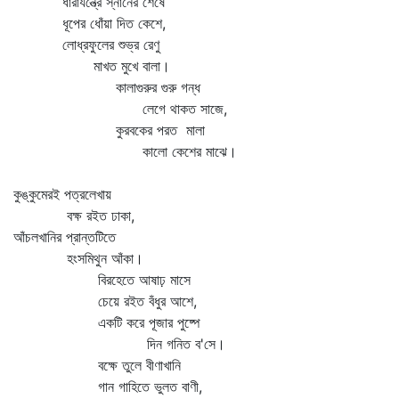
ধারাযন্ত্রে স্নানের শেষে
ধূপের ধোঁয়া দিত কেশে,
লোধ্রফুলের শুভ্র রেণু
মাখত মুখে বালা।
কালাগুরুর গুরু গন্ধ
লেগে থাকত সাজে,
কুরবকের পরত মালা
কালো কেশের মাঝে।
কুঙ্কুমেরই পত্রলেখায়
বক্ষ রইত ঢাকা,
আঁচলখানির প্রান্তটিতে
হংসমিথুন আঁকা।
বিরহেতে আষাঢ় মাসে
চেয়ে রইত বঁধুর আশে,
একটি করে পূজার পুষ্পে
দিন গনিত ব'সে।
বক্ষে তুলে বীণাখানি
গান গাহিতে ভুলত বাণী,