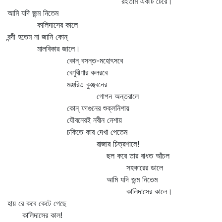
রইতাম একটি টেরে।
আমি যদি জন্ম নিতেম
কালিদাসের কালে
বন্দী হতেম না জানি কোন্‌
মালবিকার জালে।
কোন্‌ বসন্ত-মহোৎসবে
বেণুবীণার কলরবে
মঞ্জরিত কুঞ্জবনের
গোপন অন্তরালে
কোন্‌ ফাগুনের শুক্লনিশায়
যৌবনেরই নবীন নেশায়
চকিতে কার দেখা পেতেম
রাজার চিত্রশালে!
ছল করে তার বাধত আঁচল
সহকারের ডালে
আমি যদি জন্ম নিতেম
কালিদাসের কালে।
হায় রে কবে কেটে গেছে
কালিদাসের কাল!