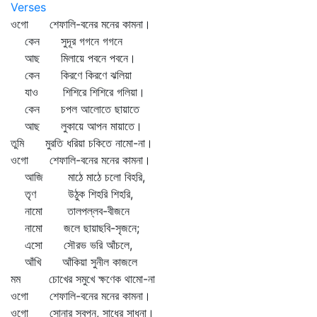
Verses
ওগো শেফালি-বনের মনের কামনা।
কেন সুদূর গগনে গগনে
আছ মিলায়ে পবনে পবনে।
কেন কিরণে কিরণে ঝলিয়া
যাও শিশিরে শিশিরে গলিয়া।
কেন চপল আলোতে ছায়াতে
আছ লুকায়ে আপন মায়াতে।
তুমি মুরতি ধরিয়া চকিতে নামো-না।
ওগো শেফালি-বনের মনের কামনা।
আজি মাঠে মাঠে চলো বিহরি,
তৃণ উঠুক শিহরি শিহরি,
নামো তালপল্লব-বীজনে
নামো জলে ছায়াছবি-সৃজনে;
এসো সৌরভ ভরি আঁচলে,
আঁখি আঁকিয়া সুনীল কাজলে
মম চোখের সমুখে ক্ষণেক থামো-না
ওগো শেফালি-বনের মনের কামনা।
ওগো সোনার স্বপন, সাধের সাধনা।