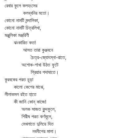
রেবার কুলে কলহংসের
কলধ্বনির মতো।
কোনো নামটি মন্দালিকা,
কোনো নামটি চিত্রলিখা,
মঞ্জুলিকা মঞ্জরিণী
ঝংকারিত কত!
আসত তারা কুঞ্জবনে
চৈত্র-জ্যোৎস্না-রাতে,
অশোক-শাখা উঠত ফুটে
প্রিয়ার পদাঘাতে।
কুরবকের পরত চূড়া
কালো কেশের মাঝে,
লীলাকমল রইত হাতে
কী জানি কোন্‌ কাজে!
অলক সাজত কুন্দফুলে,
শিরীষ পরত কর্ণমূলে,
মেখলাতে দুলিয়ে দিত
নবনীপের মালা।