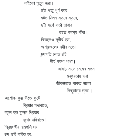
নাইকো মৃত্যু জরা।
ছটা ঋতু পূর্ণ করে
ঘটত মিলন স্তরে স্তরে,
ছটা সর্গে বার্তা তাহার
রইত কাব্যে গাঁথা।
বিচ্ছেদও সুদীর্ঘ হত,
অশ্রুজলের নদীর মতো
মন্দগতি চলত রচি
দীর্ঘ করুণ গাথা।
আষাঢ় মাসে মেঘের মতন
মন্থরতায় ভরা
জীবনটাতে থাকত নাকো
কিছুমাত্র ত্বরা।
অশোক-কুঞ্জ উঠত ফুটে
প্রিয়ার পদাঘাতে,
বকুল হত ফুল্ল প্রিয়ার
মুখের মদিরাতে।
প্রিয়সখীর নামগুলি সব
ছন্দ ভরি করিত রব,