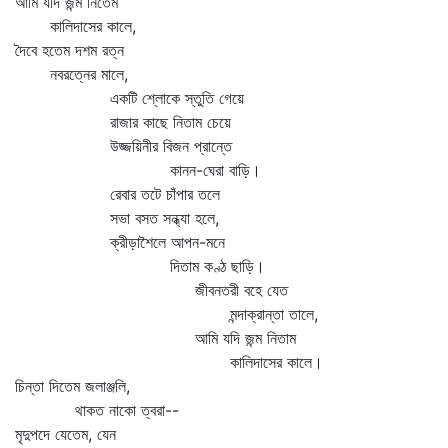
আমি যদি জন্ম নিতেম
কালিদাসের কালে,
দৈবে হতেম দশম রত্ন
নবরত্নের মালে,
একটি শ্লোকে স্তুতি গেয়ে
রাজার কাছে নিতাম চেয়ে
উজ্জয়িনীর বিজন প্রান্তে
কানন-ঘেরা বাড়ি।
রেবার তটে চাঁপার তলে
সভা বসত সন্ধ্যা হলে,
ক্রীড়াশৈলে আপন-মনে
দিতাম কণ্ঠ ছাড়ি।
জীবনতরী বহে যেত
মন্দাক্রান্তা তালে,
আমি যদি জন্ম নিতাম
কালিদাসের কালে।
চিন্তা দিতেম জলাঞ্জলি,
থাকত নাকো ত্বরা--
মৃদুপদে যেতেম, যেন