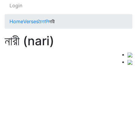
Login
Home
Verses
চৈতালি
নারী
নারী (nari)