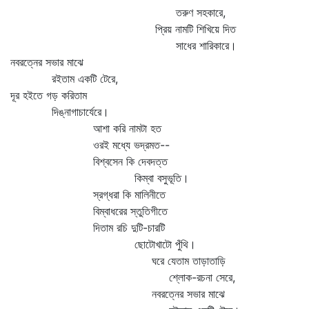
তরুণ সহকারে,
প্রিয় নামটি শিখিয়ে দিত
সাধের শারিকারে।
নবরত্নের সভার মাঝে
রইতাম একটি টেরে,
দূর হইতে গড় করিতাম
দিঙ্‌নাগাচার্যেরে।
আশা করি নামটা হত
ওরই মধ্যে ভদ্রমত--
বিশ্বসেন কি দেবদত্ত
কিম্বা বসুভূতি।
স্রগ্‌ধরা কি মালিনীতে
বিম্বাধরের স্তুতিগীতে
দিতাম রচি দুটি-চারটি
ছোটোখাটো পুঁথি।
ঘরে যেতাম তাড়াতাড়ি
শ্লোক-রচনা সেরে,
নবরত্নের সভার মাঝে