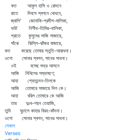
কত আকুল হাসি ও রোদনে
রাতে দিবসে স্বপনে বোধনে,
জ্বালি' জোনাকি-প্রদীপ-মালিকা,
ভরি' নিশীথ-তিমির-থালিকা,
প্রাতে কুসুমের সাজি সাজায়ে,
সাঁঝে ঝিল্লি-ঝাঁজর বাজায়ে,
কত করেছে তোমার স্তুতি-আরাধনা।
ওগো সোনার স্বপন, সাধের সাধনা।
ওই বসেছ শুভ্র আসনে
আজি নিখিলের সম্ভাষণে;
আহা শ্বেতচন্দন-তিলকে
আজি তোমারে সাজায়ে দিল কে।
আহা বরিল তোমারে কে আজি
তার দুঃখ-শয়ন তেয়াজি,
তুমি ঘুচালে কাহার বিরহ-কাঁদনা।
ওগো সোনার স্বপন, সাধের সাধনা।
সেকাল
Verses