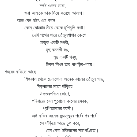
স্পষ্ট ওদের ভাষা,
ওরা আমাকে ডাক দিয়ে করেছে আলাপ।
আজ যেন হঠাৎ এল কানে
কোন্‌ ঘোমটার নীচে থেকে চুপিচুপি কথা।
দেখি পথের ধারে তেঁতুলশাখার কোণে
লাজুক একটি মঞ্জরী,
মৃদু বসন্তী রঙ,
মৃদু একটি গন্ধ,
চিকন লিখন তার পাপড়ির-গায়ে।
শহরের বাড়িতে আছে
শিশুকাল থেকে চেনাশোনা অনেক কালের তেঁতুল গাছ,
দিক্‌পালের মতো দাঁড়িয়ে
উত্তরপশ্চিম কোণে,
পরিবারের যেন পুরোনো কালের সেবক,
প্রপিতামহের বয়সী।
এই বাড়ির অনেক জন্মমৃত্যুর পর্বের পর পর্বে
সে দাঁড়িয়ে আছে চুপ করে,
যেন বোবা ইতিহাসের সভাপণ্ডিত।