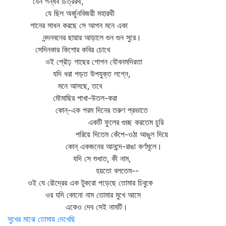
যেন গন্ধর্ব চিত্ররথ,
যে ছিল অর্জুনবিজয়ী মহারথী
গানের সাধন করছে সে আপন মনে একা
নন্দনবনের ছায়ার আড়ালে গুন গুন সুরে।
সেদিনকার কিশোর কবির চোখে
ওই প্রৌঢ় গাছের গোপন যৌবনমদিরতা
যদি ধরা পড়ত উপযুক্ত লগ্নে,
মনে আসছে, তবে
মৌমাছির পাখা-উতল-করা
কোন্‌-এক পরম দিনের তরুণ প্রভাতে
একটি ফুলের গুচ্ছ করতেম চুরি
পরিয়ে দিতেম কেঁপে-ওঠা আঙুল দিয়ে
কোন্‌ একজনের আনন্দে-রাঙা কর্ণমূলে।
যদি সে শুধাত, কী নাম,
হয়তো বলতেম--
ওই যে রৌদ্রের এক টুকরো পড়েছে তোমার চিবুকে
ওর যদি কোনো নাম তোমার মুখে আসে
একেও দেব সেই নামটি।
সুখের মাঝে তোমায় দেখেছি