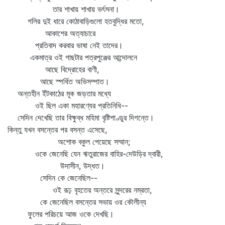
তার শাখায় শাখায় ভর্ৎসনা।
গলির দুই ধারে কোঠাবাড়িগুলো হতবুদ্ধির মতো,
আকাশের অত্যাচারে
প্রতিবাদ করবার ভাষা নেই তাদের।
একমাত্র ওই গাছটার পত্রপুঞ্জের আন্দোলনে
আছে বিদ্রোহের বাণী,
আছে স্পর্ধিত অভিসম্পাত।
অন্তহীন ইঁটকাঠের মূক জড়তার মধ্যে
ওই ছিল একা মহারণ্যের প্রতিনিধি--
সেদিন দেখেছি তার বিক্ষুব্ধ মহিমা বৃষ্টিপাণ্ডুর দিগন্তে।
কিন্তু যখন বসন্তের পর বসন্ত এসেছে,
অশোক বকুল পেয়েছে সম্মান;
ওকে জেনেছি যেন ঋতুরাজের বাহির-দেউড়ির দ্বারী,
উদাসীন, উদ্ধত।
সেদিন কে জেনেছিল--
ওই রূঢ় বৃহতের অন্তরে সুন্দরের নম্রতা,
কে জেনেছিল বসন্তের সভায় ওর কৌলীন্য
ফুলের পরিচয়ে আজ ওকে দেখছি।