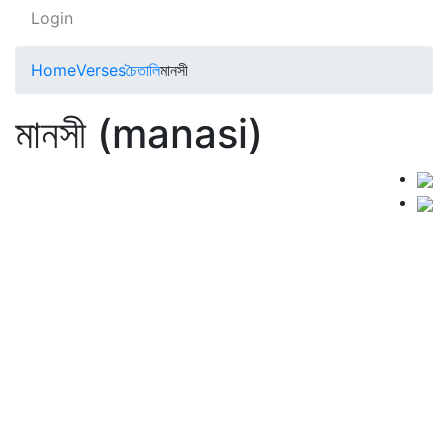
Login
Home
Verses
চৈতালি
মানসী
মানসী (manasi)