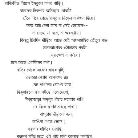
অবিচলিত নিয়মে ইস্কুলে যাবার গাড়ি।
বালকের নিরুপায় অনিচ্ছার বোঝাটা
টেনে নিয়ে গেছে রাস্তার ভিড়ের মাঝখান দিয়ে।
আজ আর চেনা যাবে না সেই ছেলেকে--
না দেহে, না মনে, না অবস্থায়।
কিন্তু চিরদিন দাঁড়িয়ে আছে যেই আত্মসমাহিত তেঁতুল গাছ
মানবভাগ্যের ওঠানামার প্রতি
ভ্রূক্ষেপ না ক'রে।
মনে আছে একদিনের কথা।
রাত্রি থেকে অঝোর ধারায় বৃষ্টি;
ভোরের বেলায় আকাশের রঙ
যেন পাগলের চোখের তারা।
দিক্‌হারানো ঝড় বইছে এলোমেলো,
বিশ্বজোড়া অদৃশ্য খাঁচায় মহাকায় পাখি
চার দিকে ঝাপট মারছে পাখা।
রাস্তায় দাঁড়ালো জল,
আঙিনা গেছে ভেসে।
বারান্দায় দাঁড়িয়ে দেখছি,
ক্রুদ্ধ মুনির মতো ওই গাছ মাথা তুলেছে আকাশে,