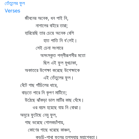
তেঁতুলের ফুল
Verses
জীবনের অনেক, ধন পাই নি,
নাগালের বাইরে তারা;
হারিয়েছি তার চেয়ে অনেক বেশি
হাত পাতি নি ব'লেই।
সেই চেনা সংসারে
অসংস্কৃত পল্লীরূপসীর মতো
ছিল এই ফুল মুখঢাকা,
অকাতরে উপেক্ষা করেছে উপেক্ষাকে
এই তেঁতুলের ফুল।
বেঁটে গাছ পাঁচিলের ধারে,
বাড়তে পারে নি কৃপণ মাটিতে;
উঠেছে ঝাঁকড়া ডাল মাটির কাছ ঘেঁষে।
ওর বয়স হয়েছে যায় নি বোঝা।
অদূরে ফুটেছে নেবু ফুল,
গাছ ভরেছে গোলকচাঁপায়,
কোণের গাছে ধরেছে কাঞ্চন,
কুড়চি-শাখা ফুলের তপস্যায় মহাশ্বেতা।