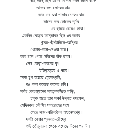
ওই গাছে ছিল যাদের নিশ্চিত দখল কালে কালে
তাদের কত লোকের নাম
আজ ওর ঝরা পাতার চেয়েও ঝরা,
তাদের কত লোকের স্মৃতি
ওর ছায়ার চেয়েও ছায়া।
একদিন ঘোড়ার আস্তাবল ছিল ওর তলায়
খুরের-খট্‌খটানিতে-অস্থির
খোলার-চালা-দেওয়া ঘরে।
কবে চলে গেছে সহিসের হাঁক ডাকা।
সেই ঘোড়া-বাহনের যুগ
ইতিবৃত্তের ও পারে।
আজ চুপ হয়েছে হ্রেষাধ্বনি,
রঙ বদল করেছে কালের ছবি।
সর্দার কোচম্যানের সযত্নসজ্জিত দাড়ি,
চাবুক হাতে তার সগর্ব উদ্ধত পদক্ষেপ,
সেদিনকার শৌখিন সমারোহের সঙ্গে
গেছে সাজ-পরিবর্তনের মহানেপথ্যে।
দশটা বেলার প্রভাত-রৌদ্রে
ওই তেঁতুলতলা থেকে এসেছে দিনের পর দিন