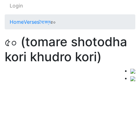
Login
Home
Verses
নৈবেদ্য
৫০
৫০ (tomare shotodha
kori khudro kori)