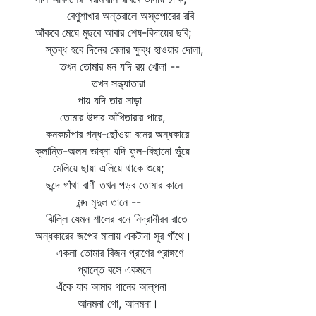
বেণুশাখার অন্তরালে অস্তপারের রবি
আঁকবে মেঘে মুছবে আবার শেষ-বিদায়ের ছবি;
স্তব্ধ হবে দিনের বেলার ক্ষুব্ধ হাওয়ার দোলা,
তখন তোমার মন যদি রয় খোলা --
তখন সন্ধ্যাতারা
পায় যদি তার সাড়া
তোমার উদার আঁখিতারার পারে,
কনকচাঁপার গন্ধ-ছোঁওয়া বনের অন্ধকারে
ক্লান্তি-অলস ভাব্‌না যদি ফুল-বিছানো ভুঁয়ে
মেলিয়ে ছায়া এলিয়ে থাকে শুয়ে;
ছন্দে গাঁথা বাণী তখন পড়ব তোমার কানে
মন্দ মৃদুল তানে --
ঝিল্লি যেমন শালের বনে নিদ্রানীরব রাতে
অন্ধকারের জপের মালায় একটানা সুর গাঁথে।
একলা তোমার বিজন প্রাণের প্রাঙ্গণে
প্রান্তে বসে একমনে
এঁকে যাব আমার গানের আল্‌পনা
আনমনা গো, আনমনা।