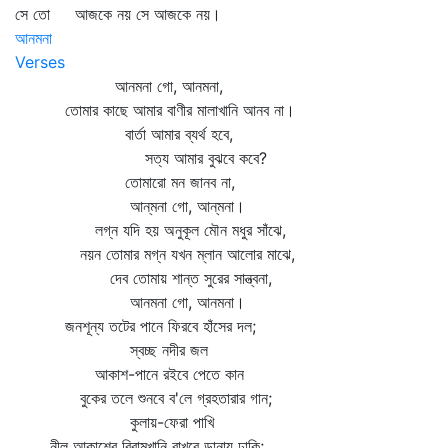
সে তো আজকে নয় সে আজকে নয়।
আনমনা
Verses
আনমনা গো, আনমনা,
তোমার কাছে আমার বাণীর মালাখানি আনব না।
বার্তা আমার ব্যর্থ হবে,
সত্য আমার বুঝবে কবে?
তোমারো মন জানব না,
আন্‌মনা গো, আন্‌মনা।
লগ্ন যদি হয় অনুকূল মৌন মধুর সাঁঝে,
নয়ন তোমার মগ্ন যখন ম্লান আলোর মাঝে,
দেব তোমায় শান্ত সুরের সান্ত্বনা,
আনমনা গো, আনমনা।
জনশূন্য তটের পানে ফিরবে হাঁসের দল;
স্বচ্ছ নদীর জল
আকাশ-পানে রইবে পেতে কান
বুকের তলে শুনবে ব'লে গ্রহতারার গান;
কুলায়-ফেরা পাখি
নীল আকাশের বিরামখানি রাখবে ডানায় ঢাকি;