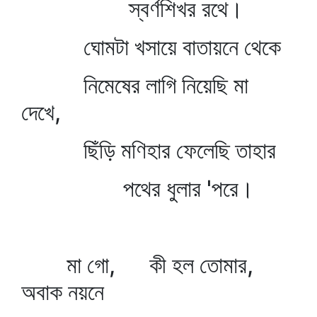
স্বর্ণশিখর রথে।
ঘোমটা খসায়ে বাতায়নে থেকে
নিমেষের লাগি নিয়েছি মা
দেখে,
ছিঁড়ি মণিহার ফেলেছি তাহার
পথের ধুলার 'পরে।
মা গো, কী হল তোমার,
অবাক নয়নে