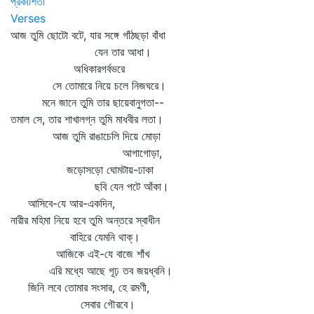
প্রকাশিতা
Verses
আজ তুমি ছোটো বটে, যার সঙ্গে গাঁঠছড়া বাঁধা
যেন তার আধা।
অধিকারগর্বভরে
সে তোমারে নিয়ে চলে নিজঘরে।
মনে জানে তুমি তার ছায়েবানুগতা--
তমাল সে, তার শাখালগ্ন তুমি মাধবীর লতা।
আজ তুমি রাঙাচেলি দিয়ে মোড়া
আগাগোড়া,
জড়োসড়ো ঘোমটায়-ঢাকা
ছবি যেন পটে আঁকা।
আসিবে-যে আর-একদিন,
নারীর মহিমা নিয়ে হবে তুমি অন্তরে স্বাধীন
বাহিরে যেমনি থাক্‌।
আজিকে এই-যে বাজে শাঁখ
এরি মধ্যে আছে গূঢ় তব জয়ধ্বনি।
জিনি লবে তোমার সংসার, হে রমণী,
সেবার গৌরবে।