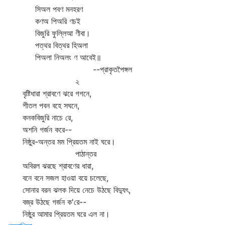
সিঅল পবণ মনহরণ
কণঅ পিঅরি ণচই
বিজুরি ফুল্লিআ ণীবা।
পত্থর বিত্থর হিঅলা
পিঅলা নিঅলং ণ আবেই॥
--প্রাকৃতপৈঙ্গল
২
বৃষ্টিধারা শ্রাবণে ঝরে গগনে,
শীতল পবন বহে সঘনে,
কনকবিজুরি নাচে রে,
অশনি গর্জন করে--
নিষ্ঠুর-অন্তর মম প্রিয়তম নাই ঘরে।
পাঠান্তর
অবিরল ঝরছে শ্রাবণের ধারা,
বনে বনে সজল হাওয়া বয়ে চলেছে,
সোনার বরন ঝলক দিয়ে নেচে উঠছে বিদ্যুৎ,
বজ্র উঠছে গর্জন ক'রে--
নিষ্ঠুর আমার প্রিয়তম ঘরে এল না।