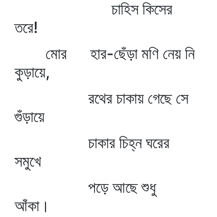
চাহিস কিসের
তরে!
মোর হার-ছেঁড়া মণি নেয় নি
কুড়ায়ে,
রথের চাকায় গেছে সে
গুঁড়ায়ে
চাকার চিহ্ন ঘরের
সমুখে
পড়ে আছে শুধু
আঁকা।