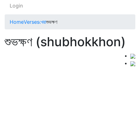
Login
Home
Verses
খেয়া
শুভক্ষণ
শুভক্ষণ (shubhokkhon)