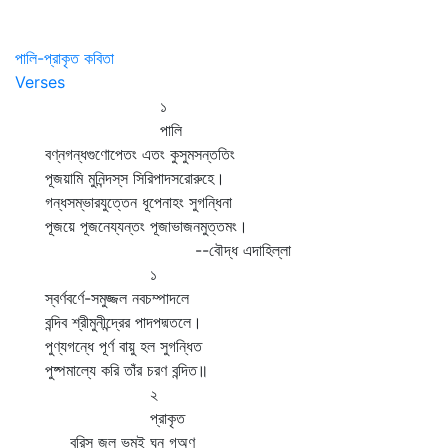
পালি-প্রাকৃত কবিতা
Verses
১
পালি
বণ্নগন্ধগুণোপেতং এতং কুসুমসন্ততিং
পূজয়ামি মুনিন্দস্‌স সিরিপাদসরোরুহে।
গন্ধসম্ভারযুত্তেন ধূপেনাহং সুগন্ধিনা
পূজয়ে পূজনেয্যন্তং পূজাভাজনমুত্তমং।
--বৌদ্ধ এদাহিল্লা
১
স্বর্ণবর্ণে-সমুজ্জল নবচম্পাদলে
বন্দিব শ্রীমুনীন্দ্রের পাদপদ্মতলে।
পুণ্যগন্ধে পূর্ণ বায়ু হল সুগন্ধিত
পুষ্পমাল্যে করি তাঁর চরণ বন্দিত॥
২
প্রাকৃত
বরিস জল ভমই ঘন গঅণ