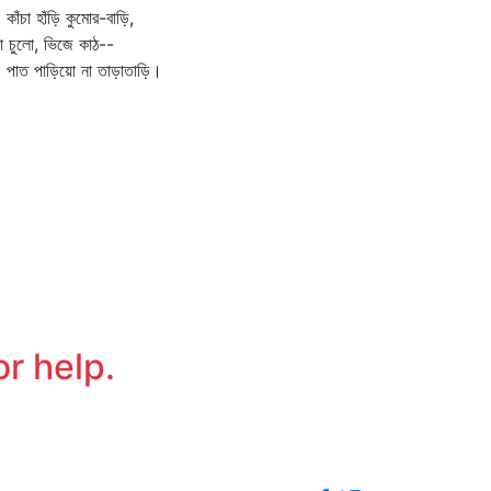
চা হাঁড়ি কুমোর-বাড়ি,
চা চুলো, ভিজে কাঠ--
ত পাড়িয়ো না তাড়াতাড়ি।
or help.