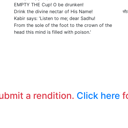
EMPTY THE Cup! O be drunken!
কাঁ
Drink the divine nectar of His Name!
কাঁ
Kabir says: 'Listen to me; dear Sadhu!
পা
From the sole of the foot to the crown of the
head this mind is filled with poison.'
submit a rendition.
Click here
f