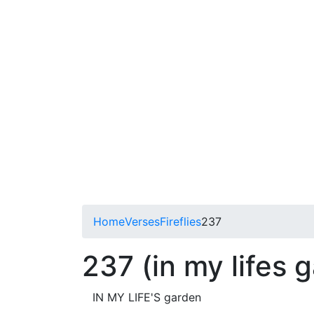
Home
Verses
Fireflies
237
237 (in my lifes 
IN MY LIFE'S garden