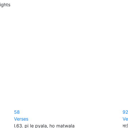
ights
58
9
Verses
Ve
I.63. pi le pyala, ho matwala
মাঠ