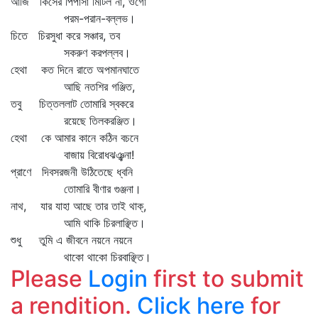
আজি কিসের পিপাসা মিটিল না, ওগো
পরম-পরান-বল্লভ।
চিতে চিরসুধা করে সঞ্চার, তব
সকরুণ করপল্লব।
হেথা কত দিনে রাতে অপমানঘাতে
আছি নতশির গঞ্জিত,
তবু চিত্তললাট তোমারি স্বকরে
রয়েছে তিলকরঞ্জিত।
হেথা কে আমার কানে কঠিন বচনে
বাজায় বিরোধঝঞ্ঝনা!
প্রাণে দিবসরজনী উঠিতেছে ধ্বনি
তোমারি বীণার গুঞ্জনা।
নাথ, যার যাহা আছে তার তাই থাক্‌,
আমি থাকি চিরলাঞ্ছিত।
শুধু তুমি এ জীবনে নয়নে নয়নে
থাকো থাকো চিরবাঞ্ছিত।
Please
Login
first to submit
a rendition.
Click here
for