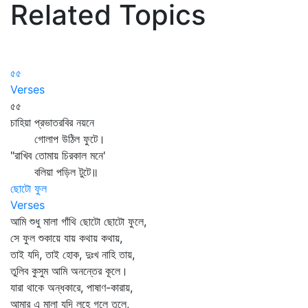
Related Topics
৫৫
Verses
৫৫
চাহিয়া প্রভাতরবির নয়নে
গোলাপ উঠিল ফুটে।
"রাখিব তোমায় চিরকাল মনে'
বলিয়া পড়িল টুটে॥
ছোটো ফুল
Verses
আমি শুধু মালা গাঁথি ছোটো ছোটো ফুলে,
সে ফুল শুকায়ে যায় কথায় কথায়,
তাই যদি, তাই হোক, দুঃখ নাহি তায়,
তুলিব কুসুম আমি অনন্তের কূলে।
যারা থাকে অন্ধকারে, পাষাণ-কারায়,
আমার এ মালা যদি লহে গলে তুলে,