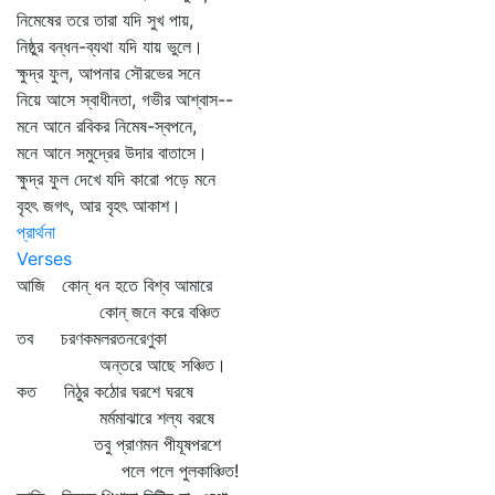
নিমেষের তরে তারা যদি সুখ পায়,
নিষ্ঠুর বন্ধন-ব্যথা যদি যায় ভুলে।
ক্ষুদ্র ফুল, আপনার সৌরভের সনে
নিয়ে আসে স্বাধীনতা, গভীর আশ্বাস--
মনে আনে রবিকর নিমেষ-স্বপনে,
মনে আনে সমুদ্রের উদার বাতাসে।
ক্ষুদ্র ফুল দেখে যদি কারো পড়ে মনে
বৃহৎ জগৎ, আর বৃহৎ আকাশ।
প্রার্থনা
Verses
আজি কোন্‌ ধন হতে বিশ্ব আমারে
কোন্‌ জনে করে বঞ্চিত
তব চরণকমলরতনরেণুকা
অন্তরে আছে সঞ্চিত।
কত নিঠুর কঠোর ঘরশে ঘরষে
মর্মমাঝারে শল্য বরষে
তবু প্রাণমন পীযূষপরশে
পলে পলে পুলকাঞ্চিত!