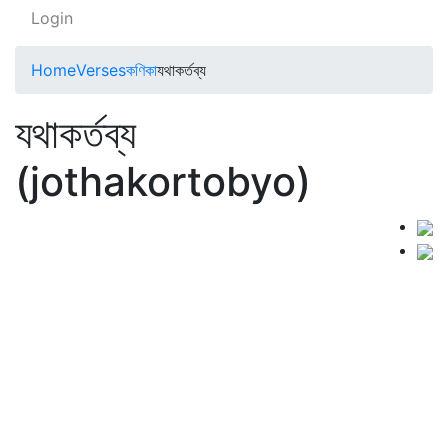
Login
Home
Verses
কণিকা
যথাকর্তব্য
যথাকর্তব্য
(jothakortobyo)