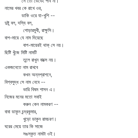
সে তো ভেবেই পাব না।
নামের খবর কে রাখে ওর,
ডাকি ওরে যা-খুশি --
দুষ্টু বল, দস্যি বল,
পোড়ারমুখী, রাক্ষুসি।
বাপ-মায়ে যে নাম দিয়েছে
বাপ-মায়েরই থাক্‌ সে নয়।
ছিষ্টি খুঁজে মিষ্টি নামটি
তুলে রাখুন বাক্সে নয়।
একজনেতে নাম রাখবে
কখন অন্নপ্রাশনে,
বিশ্বসুদ্ধ সে নাম নেবে --
ভারি বিষম শাসন এ।
নিজের মনের মতো সবাই
করুন কেন নামকরণ --
বাবা ডাকুন চন্দ্রকুমার,
খুড়ো ডাকুন রামচরণ।
ঘরের মেয়ে তার কি সাজে
সঙস্কৃত নামটা ওই।