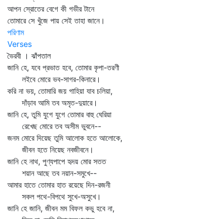
আপন স্রোতের বেগে কী গভীর টানে
তোমারে সে খুঁজে পায় সেই তাহা জানে।
পরিণাম
Verses
ভৈরবী । ঝাঁপতাল
জানি হে, যবে প্রভাত হবে, তোমার কৃপা-তরণী
লইবে মোরে ভব-সাগর-কিনারে।
করি না ভয়, তোমারি জয় গাহিয়া যাব চলিয়া,
দাঁড়াব আমি তব অমৃত-দুয়ারে।
জানি হে, তুমি যুগে যুগে তোমার বাহু ঘেরিয়া
রেখেছ মোরে তব অসীম ভুবনে--
জনম মোরে দিয়েছ তুমি আলোক হতে আলোকে,
জীবন হতে নিয়েছ নবজীবনে।
জানি হে নাথ, পুণ্যপাপে হৃদয় মোর সতত
শয়ান আছে তব নয়ান-সমুখে--
আমার হাতে তোমার হাত রয়েছে দিন-রজনী
সকল পথে-বিপথে সুখে-অসুখে।
জানি হে জানি, জীবন মম বিফল কভু হবে না,