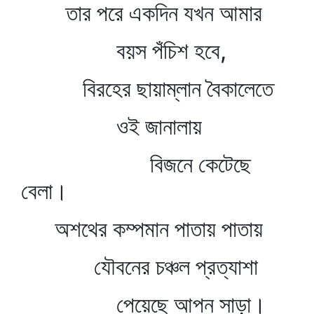
তার পরে একদিন যখন আমার
বয়স পঁচিশ হবে,
বিরহের ছায়াম্লান বৈকালেতে
ওই জানালায়
বিজনে কেটেছে
বেলা।
অশথের কম্পমান পাতায় পাতায়
যৌবনের চঞ্চল প্রত্যাশা
পেয়েছে আপন সাড়া।