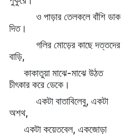
পুকুরে।
ও পাড়ার তেলকলে বাঁশি ডাক
দিত।
গলির মোড়ের কাছে দত্তদের
বাড়ি,
কাকাতুয়া মাঝে-মাঝে উঠত
চীৎকার করে ডেকে।
একটা বাতাবিলেবু, একটা
অশথ,
একটা কয়েতবেল, একজোড়া