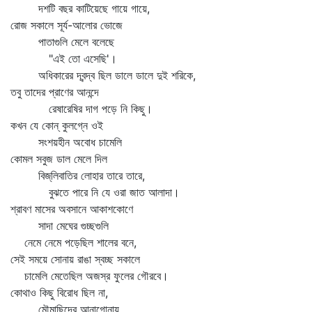
দশটি বছর কাটিয়েছে গায়ে গায়ে,
রোজ সকালে সূর্য-আলোর ভোজে
পাতাগুলি মেলে বলেছে
"এই তো এসেছি'।
অধিকারের দ্বন্দ্ব ছিল ডালে ডালে দুই শরিকে,
তবু তাদের প্রাণের আনন্দে
রেষারেষির দাগ পড়ে নি কিছু।
কখন যে কোন্‌ কুলগ্নে ওই
সংশয়হীন অবোধ চামেলি
কোমল সবুজ ডাল মেলে দিল
বিজ্‌লিবাতির লোহার তারে তারে,
বুঝতে পারে নি যে ওরা জাত আলাদা।
শ্রাবণ মাসের অবসানে আকাশকোণে
সাদা মেঘের গুচ্ছগুলি
নেমে নেমে পড়েছিল শালের বনে,
সেই সময়ে সোনায় রাঙা স্বচ্ছ সকালে
চামেলি মেতেছিল অজস্র ফুলের গৌরবে।
কোথাও কিছু বিরোধ ছিল না,
মৌমাছিদের আনাগোনায়