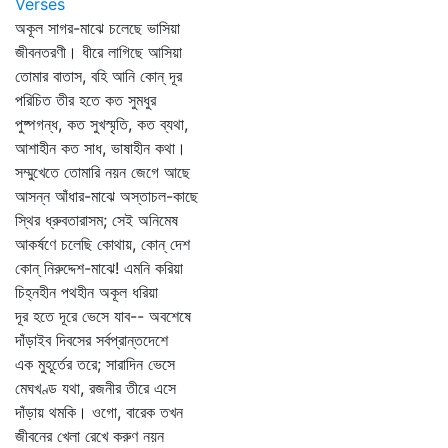
Verses
অকূল সাগর-মাঝে চলেছে ভাসিয়া
জীবনতরণী। ধীরে লাগিছে আসিয়া
তোমার বাতাস, বহি আনি কোন্‌ দূর
পরিচিত তীর হতে কত সুমধুর
পুষ্পগন্ধ, কত সুখস্মৃতি, কত ব্যথা,
আশাহীন কত সাধ, ভাষাহীন কথা।
সম্মুখেতে তোমারি নয়ন জেগে আছে
আসন্ন আঁধার-মাঝে অস্তাচল-কাছে
স্থির ধ্রুবতারাসম; সেই অনিমেষ
আকর্ষণে চলেছি কোথায়, কোন্‌ দেশ
কোন্‌ নিরুদ্দেশ-মাঝে! এমনি করিয়া
চিহ্নহীন পথহীন অকূল ধরিয়া
দূর হতে দূরে ভেসে যাব-- অবশেষে
দাঁড়াইব দিবসের সর্বপ্রান্তদেশে
এক মুহূর্তের তরে; সারাদিন ভেসে
মেঘখণ্ড যথা, রজনীর তীরে এসে
দাঁড়ায় থমকি। ওগো, বারেক তখন
জীবনের খেলা রেখে করুণ নয়ন