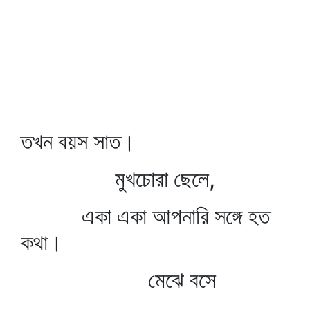
তখন বয়স সাত।
মুখচোরা ছেলে,
একা একা আপনারি সঙ্গে হত
কথা।
মেঝে বসে