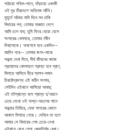
পাঠায়ো পশ্চিম-পানে, দাঁড়ায়ো একাকী
ওই দূর তীরদেশে অনিমেষ আঁখি।
মুহূর্তে আঁধার নামি দিবে সব ঢাকি
বিদায়ের পথ; তোমার অজ্ঞাত দেশে
আমি চলে যাব; তুমি ফিরে যেয়ো হেসে
সংসারের খেলাঘরে, তোমার নবীন
দিবালোকে। অবশেষে যবে একদিন--
বহুদিন পরে-- তোমার জগৎ-মাঝে
সন্ধ্যা দেখা দিবে, দীর্ঘ জীবনের কাজে
প্রমোদের কোলাহলে শ্রান্ত হবে প্রাণ,
মিলায়ে আসিবে ধীরে স্বপন-সমান
চিররৌদ্রদগ্ধ এই কঠিন সংসার,
সেইদিন এইখানে আসিয়ো আবার;
এই তটপ্রান্তে বসে শ্রান্ত দু'নয়ানে
চেয়ে দেখো ওই অস্ত-অচলের পানে
সন্ধ্যার তিমিরে, যেথা সাগরের কোলে
আকাশ মিশায়ে গেছে। দেখিবে তা হলে
আমার সে বিদায়ের শেষ চেয়ে-দেখা
এইখানে রেখে গেছে জ্যোতির্ময় রেখা।