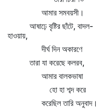
আমার সমবয়সী।
আষাঢ়ে বৃষ্টির ছাঁটে, বাদল-
হাওয়ায়,
দীর্ঘ দিন অকারণে
তারা যা করেছে কলরব,
আমার বালকভাষা
হো হা শব্দ করে
করেছিল তারি অনুবাদ।