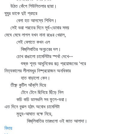
উঠত কেঁপে শিউলিতলার ছায়া।
ঘুঘুর ডাকে দুই প্রহরে
বেলা হত আলস্যে শিথিল।
সেই ভরা শরতের দিনে সূর্য-ডোবার সময়
মেঘে মেঘে লাগল যখন নানা রঙের খেয়াল,
সেই বেলাতে কখন এল
বিজ্‌লিবাতির অনুচরের দল।
চোখ রাঙালো চামেলিটার স্পর্ধা দেখে--
শুষ্ক শূন্য আধুনিকের রূঢ় প্রয়োজনের 'পরে
নিত্যকালের লীলামধুর নিষ্প্রয়োজন অনধিকার
হাত বাড়ালো কেন।
তীক্ষ্ণ কুটিল আঁক্‌শি দিয়ে
টেনে টেনে ছিনিয়ে ছিঁড়ে নিল
কচি কচি ডালগুলি সব ফুলে-ভরা।
এত দিনে বুঝল হঠাৎ অবোধ চামেলিটা
মৃত্যু-আঘাত বক্ষে নিয়ে,
বিজ্‌লিবাতির তারগুলো ওই জাত আলাদা।
বিদায়