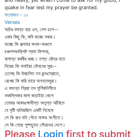
and heavy; yet when I come to ask for my good, I
quake in fear lest my prayer be granted.
সংযোজন - ১০
Verses
অচির বসন্ত হায় এল, গেল চলে--
এবার কিছু কি, কবি করেছ সঞ্চয়।
ভরেছ কি কল্পনার কনক-অঞ্চলে
চঞ্চলপবনক্লিষ্ট শ্যাম কিশলয়,
ক্লান্ত করবীর গুচ্ছ। তপ্ত রৌদ্র হতে
নিয়েছ কি গলাইয়া যৌবনের সুরা--
ঢেলেছ কি উচ্ছলিত তব ছন্দঃস্রোতে,
রেখেছ কি করি তারে অনন্তমধুরা।
এ বসন্তে প্রিয়া তব পূর্ণিমানিশীথে
নবমল্লিকার মালা জড়াইয়া কেশে
তোমার আকাঙক্ষাদীপ্ত অতৃপ্ত আঁখিতে
যে দৃষ্টি হানিয়াছিল একটি নিমেষে
সে কি রাখ নাই গেঁথে অক্ষয় সংগীতে।
সে কি গেছে পুষ্পচ্যুত সৌরভের দেশে।
Please
Login
first to submit