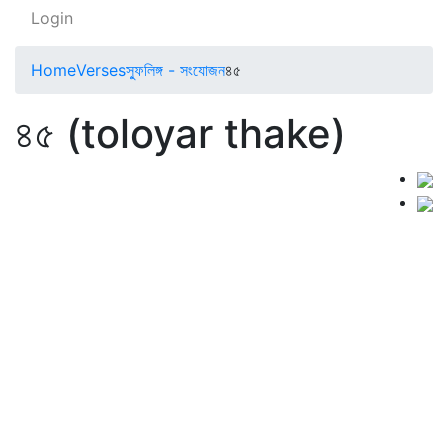
Login
Home
Verses
স্ফুলিঙ্গ - সংযোজন
৪৫
৪৫ (toloyar thake)