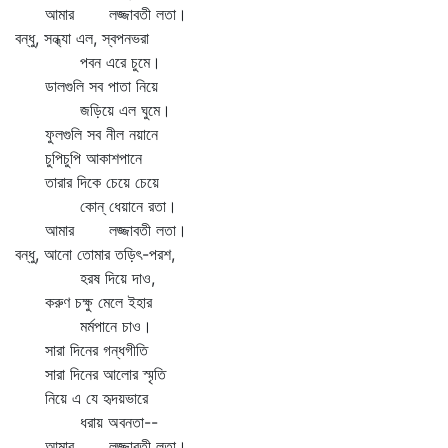
আমার লজ্জাবতী লতা।
বন্ধু, সন্ধ্যা এল, স্বপনভরা
পবন এরে চুমে।
ডালগুলি সব পাতা নিয়ে
জড়িয়ে এল ঘুমে।
ফুলগুলি সব নীল নয়ানে
চুপিচুপি আকাশপানে
তারার দিকে চেয়ে চেয়ে
কোন্‌ ধেয়ানে রতা।
আমার লজ্জাবতী লতা।
বন্ধু, আনো তোমার তড়িৎ-পরশ,
হরষ দিয়ে দাও,
করুণ চক্ষু মেলে ইহার
মর্মপানে চাও।
সারা দিনের গন্ধগীতি
সারা দিনের আলোর স্মৃতি
নিয়ে এ যে হৃদয়ভারে
ধরায় অবনতা--
আমার লজ্জাবতী লতা।