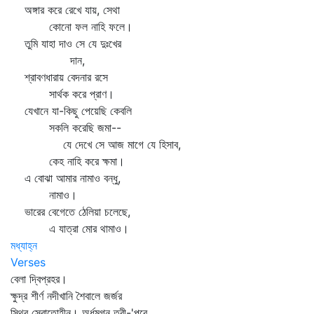
অঙ্গার করে রেখে যায়, সেথা
কোনো ফল নাহি ফলে।
তুমি যাহা দাও সে যে দুঃখের
দান,
শ্রাবণধারায় বেদনার রসে
সার্থক করে প্রাণ।
যেখানে যা-কিছু পেয়েছি কেবলি
সকলি করেছি জমা--
যে দেখে সে আজ মাগে যে হিসাব,
কেহ নাহি করে ক্ষমা।
এ বোঝা আমার নামাও বন্ধু,
নামাও।
ভারের বেগেতে ঠেলিয়া চলেছে,
এ যাত্রা মোর থামাও।
মধ্যাহ্ন
Verses
বেলা দ্বিপ্রহর।
ক্ষুদ্র শীর্ণ নদীখানি শৈবালে জর্জর
স্থির স্রোতোহীন। অর্ধমগ্ন তরী-'পরে