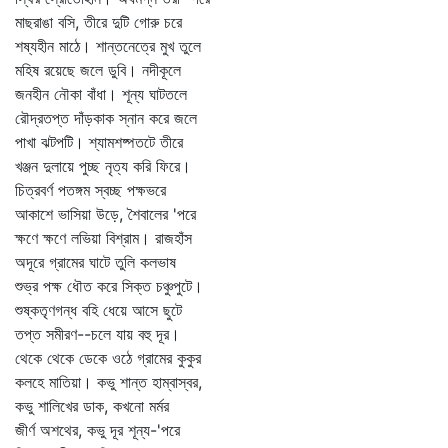
মাছরাঙা বসি, তীরে দুটি গোরু চরে
শষ্যহীন মাঠে। শান্তনেত্রে মুখ তুলে
মহিষ রয়েছে জলে ডুবি। নদীকূলে
জনহীন নৌকা বাঁধা। শূন্য ঘাটতলে
রৌদ্রতপ্ত দাঁড়কাক স্নান করে জলে
পাখা ঝটপটি। শ্যামশষ্পতটে তীরে
খঞ্জন দুলায়ে পুচ্ছ নৃত্য করি ফিরে।
চিত্রবর্ণ পতঙ্গম স্বচ্ছ পক্ষভরে
আকাশে ভাসিয়া উড়ে, শৈবালের 'পরে
ক্ষণে ক্ষণে লভিয়া বিশ্রাম। রাজহাঁস
অদূরে গ্রামের ঘাটে তুলি কলভাষ
শুভ্র পক্ষ ধৌত করে সিক্ত চঞ্চুপুটে।
শুষ্কতৃণগন্ধ বহি ধেয়ে আসে ছুটে
তপ্ত সমীরণ--চলে যায় বহু দূর।
থেকে থেকে ডেকে ওঠে গ্রামের কুকুর
কলহে মাতিয়া। কভু শান্ত হাম্বাস্বর,
কভু শালিখের ডাক, কখনো মর্মর
জীর্ণ অশথের, কভু দূর শূন্য-'পরে