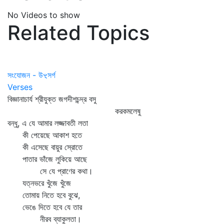
No Videos to show
Related Topics
সংযোজন - উৼসর্গ
Verses
বিজ্ঞানাচার্য শ্রীযুক্ত জগদীশচন্দ্র বসু
করকমলেষু
বন্ধু, এ যে আমার লজ্জাবতী লতা
কী পেয়েছে আকাশ হতে
কী এসেছে বায়ুর স্রোতে
পাতার ভাঁজে লুকিয়ে আছে
সে যে প্রাণের কথা।
যত্নভরে খুঁজে খুঁজে
তোমায় নিতে হবে বুঝে,
ভেঙে দিতে হবে যে তার
নীরব ব্যাকুলতা।