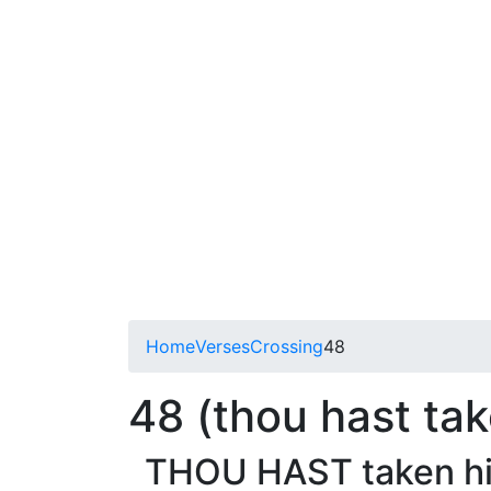
Home
Verses
Crossing
48
48 (thou hast tak
THOU HAST taken him