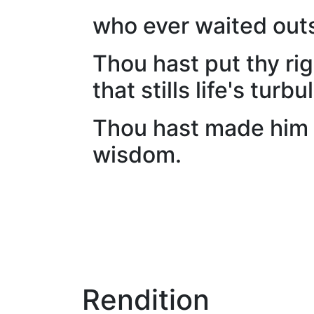
who ever waited outsi
Thou hast put thy ri
that stills life's turbu
Thou hast made him o
wisdom.
Rendition