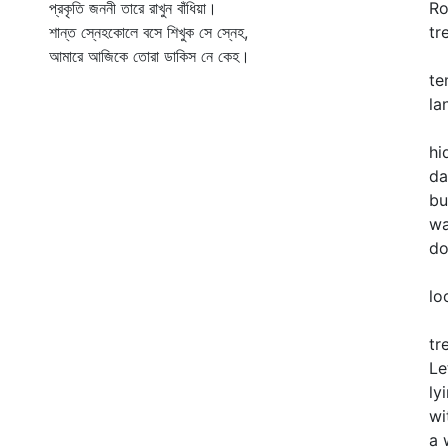
প্রকৃতি জননী তারে রাখুন বাঁধিয়া।
Ro
শান্ত স্নেহকোলে বসে শিখুক সে স্নেহ,
tr
আমারে আজিকে তোরা ডাকিস নে কেহ।
Th
te
la
Be
hi
da
bu
wa
do
Th
lo
Ro
tr
Le
ly
wi
a 