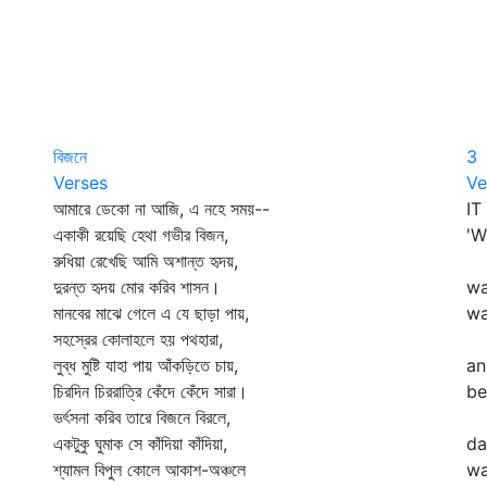
বিজনে
3
Verses
Ve
আমারে ডেকো না আজি, এ নহে সময়--
IT
একাকী রয়েছি হেথা গভীর বিজন,
'W
রুধিয়া রেখেছি আমি অশান্ত হৃদয়,
Sh
দুরন্ত হৃদয় মোর করিব শাসন।
wa
মানবের মাঝে গেলে এ যে ছাড়া পায়,
wa
সহস্রের কোলাহলে হয় পথহারা,
Th
লুব্ধ মুষ্টি যাহা পায় আঁকড়িতে চায়,
an
চিরদিন চিররাত্রি কেঁদে কেঁদে সারা।
be
ভর্ৎসনা করিব তারে বিজনে বিরলে,
Th
একটুকু ঘুমাক সে কাঁদিয়া কাঁদিয়া,
da
শ্যামল বিপুল কোলে আকাশ-অঞ্চলে
wa