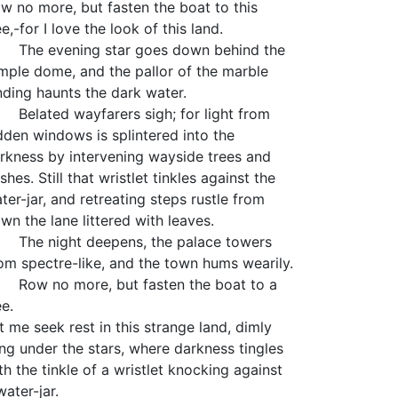
w no more, but fasten the boat to this
ee,-for I love the look of this land.
e evening star goes down behind the
mple dome, and the pallor of the marble
nding haunts the dark water.
lated wayfarers sigh; for light from
dden windows is splintered into the
rkness by intervening wayside trees and
shes. Still that wristlet tinkles against the
ter-jar, and retreating steps rustle from
wn the lane littered with leaves.
e night deepens, the palace towers
om spectre-like, and the town hums wearily.
w no more, but fasten the boat to a
ee.
t me seek rest in this strange land, dimly
ing under the stars, where darkness tingles
th the tinkle of a wristlet knocking against
water-jar.