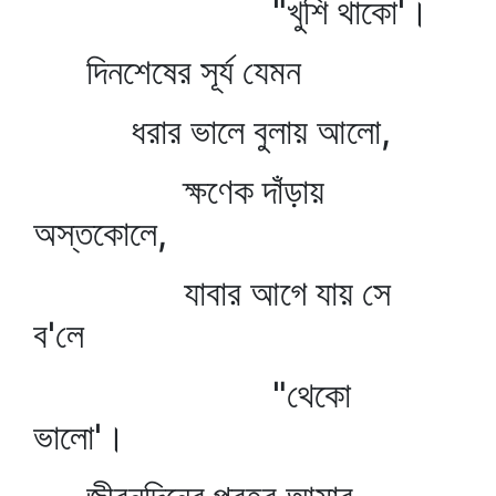
"খুশি থাকো'।
দিনশেষের সূর্য যেমন
ধরার ভালে বুলায় আলো,
ক্ষণেক দাঁড়ায়
অস্তকোলে,
যাবার আগে যায় সে
ব'লে
"থেকো
ভালো'।