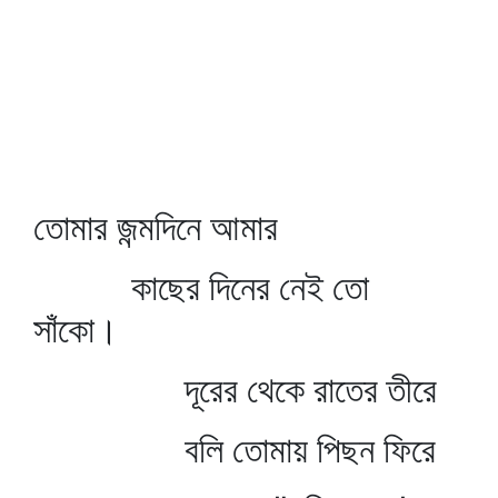
তোমার জন্মদিনে আমার
কাছের দিনের নেই তো
সাঁকো।
দূরের থেকে রাতের তীরে
বলি তোমায় পিছন ফিরে