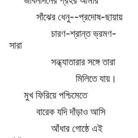
জীবনদিনের প্রহর আমার
সাঁঝের ধেনু--প্রদোষ-ছায়ায়
চারণ-শ্রান্ত ভ্রমণ-
সারা
সন্ধ্যাতারার সঙ্গে তারা
মিলিতে যায়।
মুখ ফিরিয়ে পশ্চিমেতে
বারেক যদি দাঁড়াও আসি
আঁধার গোষ্ঠে এই