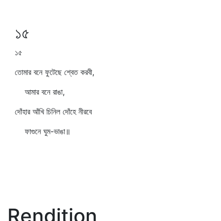
১৫
১৫
তোমার বনে ফুটেছে শ্বেত করবী,
আমার বনে রাঙা,
দোঁহার আঁখি চিনিল দোঁহে নীরবে
ফাগুনে ঘুম-ভাঙা॥
Rendition