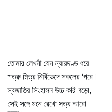
তোমার লেখনী যেন ন্যায়দণ্ড ধরে
শত্রু মিত্র নির্বিভেদে সকলের 'পরে।
স্বজাতির সিংহাসন উচ্চ করি গড়ো,
সেই সঙ্গে মনে রেখো সত্য আরো