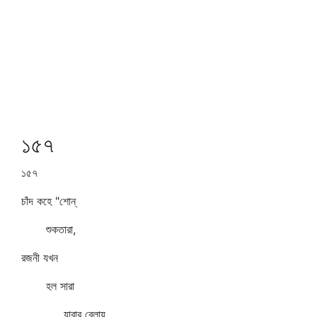
১৫৭
১৫৭
চাঁদ কহে "শোন্‌
শুকতারা,
রজনী যখন
হল সারা
যাবার বেলায়