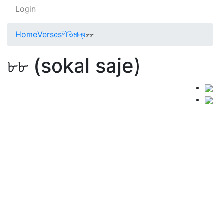
Login
Home
Verses
গীতিমাল্য
৮৮
৮৮ (sokal saje)