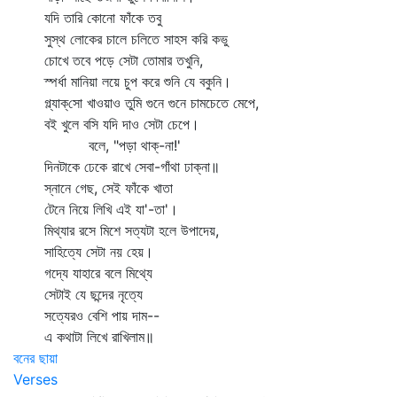
যদি তারি কোনো ফাঁকে তবু
সুস্থ লোকের চালে চলিতে সাহস করি কভু
চোখে তবে পড়ে সেটা তোমার তখুনি,
স্পর্ধা মানিয়া লয়ে চুপ করে শুনি যে বকুনি।
গ্ল্যাক্‌সো খাওয়াও তুমি গুনে গুনে চামচেতে মেপে,
বই খুলে বসি যদি দাও সেটা চেপে।
বলে, "পড়া থাক্‌-না!'
দিনটাকে ঢেকে রাখে সেবা-গাঁথা ঢাক্‌না॥
স্নানে গেছ, সেই ফাঁকে খাতা
টেনে নিয়ে লিখি এই যা'-তা'।
মিথ্যার রসে মিশে সত্যটা হলে উপাদেয়,
সাহিত্যে সেটা নয় হেয়।
গদ্যে যাহারে বলে মিথ্যে
সেটাই যে ছন্দের নৃত্যে
সত্যেরও বেশি পায় দাম--
এ কথাটা লিখে রাখিলাম॥
বনের ছায়া
Verses