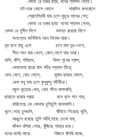
কোথা রে তরুর ছায়া, বনের শ্যামল স্নেহ।
তট-তরু কোলে কোলে সারাদিন কলরোলে
স্রোতস্বিনী যায় চলে সুদূরে সাধের গেহ;
কোথা রে তরুর ছায়া বনের শ্যামল স্নেহ,
কোথা রে সুনীল দিশে বনান্ত রয়েছে মিশে
অনন্তের অনিমিষে নয়ন নিমেষ-হারা।
দূর হতে বায়ু এসে চলে যায় দূর-দেশে,
গীত-গান যায় ভেসে, কোন্‌ দেশে যায় তারা।
হাসি, বাঁশি, পরিহাস, বিমল সুখের শ্বাস,
মেলামেশা বারো মাস নদীর শ্যামল তীরে;
কেহ খেলে, কেহ দোলে, ঘুমায় ছায়ার কোলে,
বেলা শুধু যায় চলে কুলুকুলু নদীনীরে।
বকুল কুড়োয় কেহ, কেহ গাঁথে মালাখানি;
ছায়াতে ছায়ার প্রায় বসে বসে গান গায়,
করিতেছে কে কোথায় চুপিচুপি কানাকানি।
খুলে গেছে চুলগুলি, বাঁধিতে গিয়েছে ভুলি,
আঙুলে ধরেছে তুলি আঁখি,পাছে ঢেকে যায়,
কাঁকন খসিয়া গেছে, খুঁজিছে গাছের ছায়।
বনের মর্মের মাঝে বিজনে বাঁশরি বাজে,