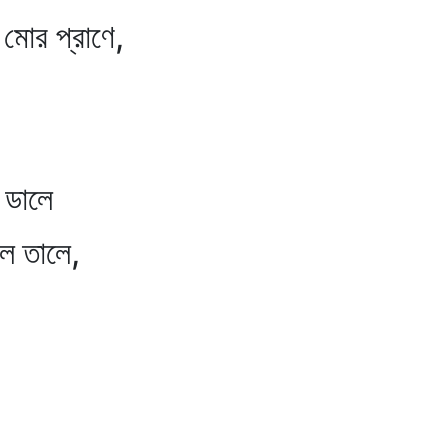
াণে,
ডালে
তালে,