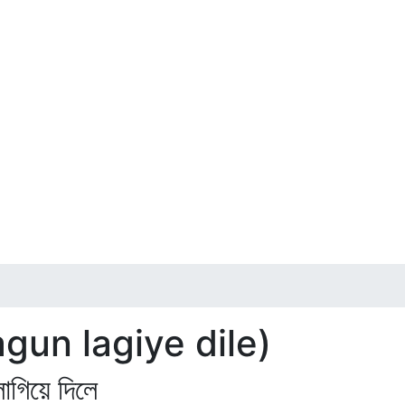
agun lagiye dile)
িয়ে দিলে