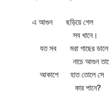
মোর প্র
এ আগুন ছড়িয়ে গেল
সব খানে।
যত সব মরা গাছের ডালে 
নাচে আগুন তালে 
আকাশে হাত তোলে সে
কার পানে?