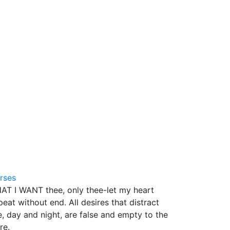
8
rses
AT I WANT thee, only thee-let my heart
peat without end. All desires that distract
, day and night, are false and empty to the
re.