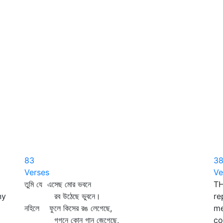
83
3
Verses
Ve
তুমি যে এসেছ মোর ভবনে
TH
ny
রব উঠেছে ভুবনে।
re
নহিলে ফুলে কিসের রঙ লেগেছে,
me
গগনে কোন্‌ গান জেগেছে,
co