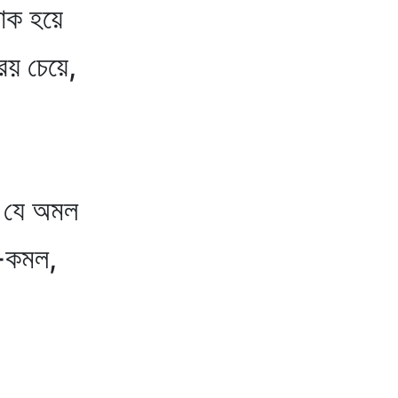
ক হয়ে
ে,
 যে অমল
কমল,