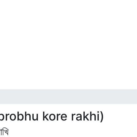
probhu kore rakhi)
াখি