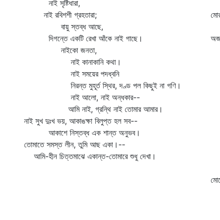
নাই সৃষ্টিধারা,
মো
নাই রবিশশী গ্রহতারা;
মোর
বায়ু স্তব্ধ আছে,
পদ
দিগন্তে একটি রেখা আঁকে নাই গাছে।
অজা
নাইকো জনতা,
এই
নাই কানাকানি কথা।
প
নাই সময়ের পদধ্বনি
নিরন্ত মুহূর্ত স্থির, দণ্ড পল কিছুই না গণি।
প
নাই আলো, নাই অন্ধকার--
এ 
আমি নাই, গ্রন্থি নাই তোমার আমার।
নি
নাই সুখ দুঃখ ভয়, আকাঙক্ষা বিলুপ্ত হল সব--
ভ
আকাশে নিস্তব্ধ এক শান্ত অনুভব।
খ
তোমাতে সমস্ত লীন, তুমি আছ একা।--
ভা
আমি-হীন চিত্তমাঝে একান্ত-তোমারে শুধু দেখা।
ছ
শয
মোর
হ
ভ
এ 