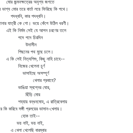
র জন্মনক্ষত্রের অদৃশ্য জগতে
 ভাগ্য মোর তরে বার্তা লয়ে ফিরিছে কি পথে।
ধ্বনি, কার পদধ্বনি।
নার যাত্রী কে গো। ভয়ে কেঁপে উঠিল ধরণী।
 কি নির্মম সেই যে আপন চরণের তলে
দে পদে চিরদিন
উদাসীন
িছনের পথ মুছে চলে।
কি সেই নিত্যশিশু, কিছু নাহি চাহে--
জের খেলেনা চূর্ণ
াসাইছে অসম্পূর্ণ
েলার প্রবাহে?
ঙিয়া স্বপ্নের ঘোর,
িঁড়ি মোর
্যায় বন্ধনমোহ, এ রাত্রিবেলায়
ে কি করিবে সঙ্গী প্রলয়ের ভাসান-খেলায়।
োক তাই--
য় নাই, ভয় নাই,
খেলা খেলেছি বারম্বার