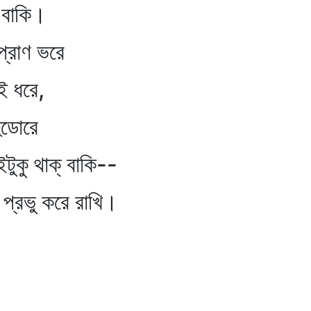
 বাকি।
াণ ভরে
ধরে,
ডোরে
াক্‌ বাকি--
 করে রাখি।