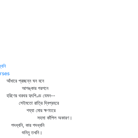
্বনি
rses
ধারে প্রচ্ছন্ন ঘন বনে
শঙ্কার পরশনে
িণের থরথর হৃৎপিণ্ড যেমন--
ইমতো রাত্রি দ্বিপ্রহরে
য্যা মোর ক্ষণতরে
হসা কাঁপিল অকারণ।
ধ্বনি, কার পদধ্বনি
ুনিনু তখনি।