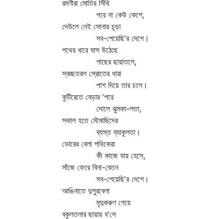
রমণীরা মোতির সিঁথি
পরে না কেউ কেশে,
দেউলে নেই সোনার চূড়া
সব-পেয়েছি'র দেশে।
পথের ধারে ঘাস উঠেছে
গাছের ছায়াতলে,
স্বচ্ছতরল স্রোতের ধারা
পাশ দিয়ে তার চলে।
কুটিরেতে বেড়ার 'পরে
দোলে ঝুমকা-লতা,
সকাল হতে মৌমাছিদের
ব্যস্ত ব্যাকুলতা।
ভোরের বেলা পথিকেরা
কী কাজে যায় হেসে,
সাঁজে ফেরে বিনা-বেতন
সব-পেয়েছি'র দেশে।
আঙিনাতে দুপুরবেলা
মৃদুকরুণ গেয়ে
বকুলতলার ছায়ায় ব'সে