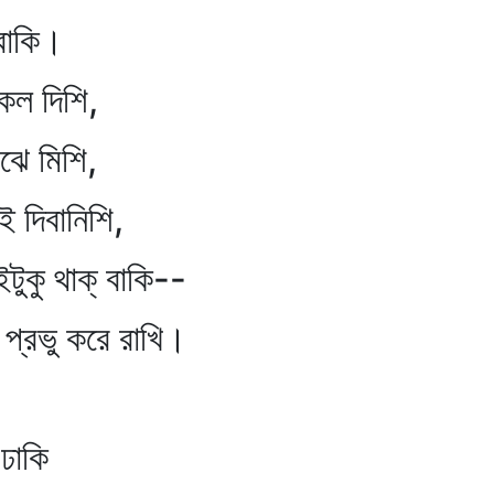
বাকি।
 দিশি,
 মিশি,
িবানিশি,
াক্‌ বাকি--
 করে রাখি।
ঢাকি