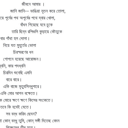
ীবনে আমার ।
নি জানি-- ভাঙিয়া নূতন করে তোলা,
ায়ে পূর্বের পথ অপূর্বের পথে দ্বার খোলা,
াঁধন গিয়েছে যবে চুকে
রি ছিন্ন রশিগুলি কুড়ায়ে কৌতুকে
 বার গাঁথা হল দোলা।
য়ে যত মুহূর্তের ভোলা
িরস্মরণের ধন
পনে হয়েছে আয়োজন।
্বনি, কার পদধ্বনি
রদিন শুনেছি এমনি
ারে বারে।
ি বাজে মৃত্যুসিন্ধুপারে।
ি মোর আপন বক্ষেতে।
ে মোরে ক্ষণে ক্ষণে কিসের সংকেতে।
ে কি হবেই যেতে।
 বন্ধ করিব ছেদন?
 কোন্‌ বন্ধু তুমি, কোন্‌ সঙ্গী দিতেছ বেদন
চ্ছেদের তীর হতে।