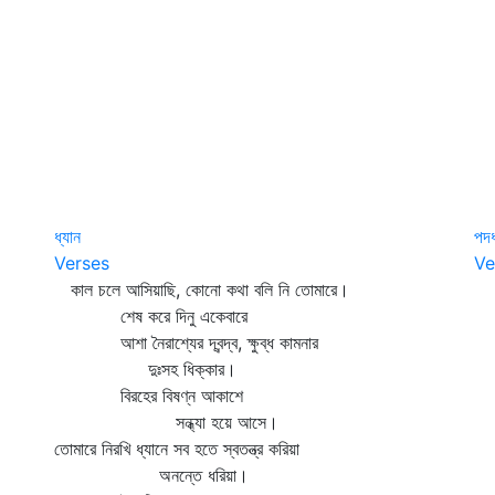
ধ্যান
পদধ
Verses
Ve
কাল চলে আসিয়াছি, কোনো কথা বলি নি তোমারে।
আঁ
শেষ করে দিনু একেবারে
আ
আশা নৈরাশ্যের দ্বন্দ্ব, ক্ষুব্ধ কামনার
হর
দুঃসহ ধিক্কার।
সে
বিরহের বিষণ্ন আকাশে
শ
সন্ধ্যা হয়ে আসে।
স
তোমারে নিরখি ধ্যানে সব হতে স্বতন্ত্র করিয়া
পদ
অনন্তে ধরিয়া।
শ