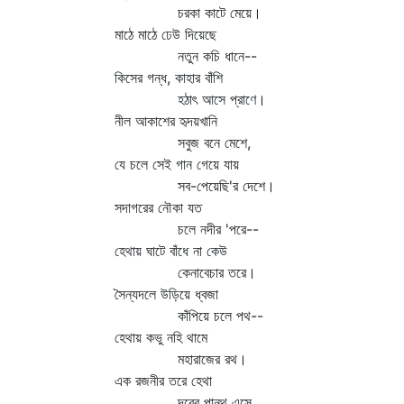
চরকা কাটে মেয়ে।
মাঠে মাঠে ঢেউ দিয়েছে
নতুন কচি ধানে--
কিসের গন্ধ, কাহার বাঁশি
হঠাৎ আসে প্রাণে।
নীল আকাশের হৃদয়খানি
সবুজ বনে মেশে,
যে চলে সেই গান গেয়ে যায়
সব-পেয়েছি'র দেশে।
সদাগরের নৌকা যত
চলে নদীর 'পরে--
হেথায় ঘাটে বাঁধে না কেউ
কেনাবেচার তরে।
সৈন্যদলে উড়িয়ে ধ্বজা
কাঁপিয়ে চলে পথ--
হেথায় কভু নহি থামে
মহারাজের রথ।
এক রজনীর তরে হেথা
দূরের পান্থ এসে