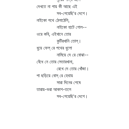
দেখতে না পায় কী আছে এই
সব-পেয়েছি'র দেশে।
নাইকো পথে ঠেলাঠেলি,
নাইকো হাটে গোল--
ওরে কবি, এইখানে তোর
কুটিরখানি তোল্‌।
ধুয়ে ফেল্‌ রে পথের ধুলো
নামিয়ে দে রে বোঝা--
বেঁধে নে তোর সেতারখানা,
রেখে দে তোর খোঁজা।
পা ছড়িয়ে বোস্‌ রে হেথায়
সারা দিনের শেষে
তারায়-ভরা আকাশ-তলে
সব-পেয়েছি'র দেশে।