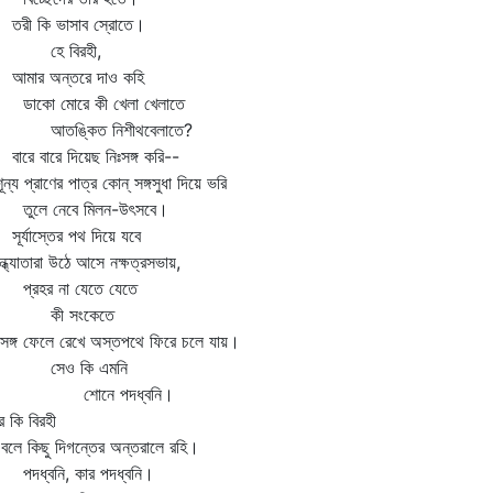
ী কি ভাসাব স্রোতে।
ে বিরহী,
ার অন্তরে দাও কহি
কো মোরে কী খেলা খেলাতে
তঙ্কিত নিশীথবেলাতে?
ে বারে দিয়েছ নিঃসঙ্গ করি--
ূন্য প্রাণের পাত্র কোন্‌ সঙ্গসুধা দিয়ে ভরি
লে নেবে মিলন-উৎসবে।
র্যাস্তের পথ দিয়ে যবে
ধ্যাতারা উঠে আসে নক্ষত্রসভায়,
রহর না যেতে যেতে
ী সংকেতে
সঙ্গ ফেলে রেখে অস্তপথে ফিরে চলে যায়।
েও কি এমনি
োনে পদধ্বনি।
ে কি বিরহী
ে কিছু দিগন্তের অন্তরালে রহি।
ধ্বনি, কার পদধ্বনি।