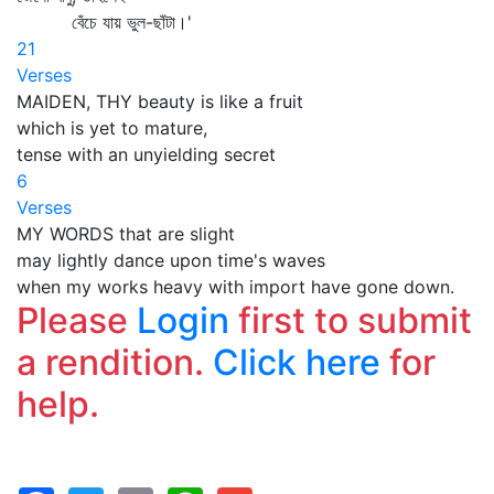
বেঁচে যায় ভুল-ছাঁটা।'
21
Verses
MAIDEN, THY beauty is like a fruit
which is yet to mature,
tense with an unyielding secret
6
Verses
MY WORDS that are slight
may lightly dance upon time's waves
when my works heavy with import have gone down.
Please
Login
first to submit
a rendition.
Click here
for
help.