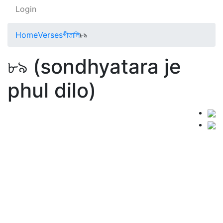
Login
Home
Verses
গীতালি
৮৯
৮৯ (sondhyatara je
phul dilo)