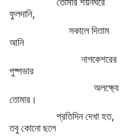
তোমার শয়নঘরে
ফুলদানি,
সকালে দিতাম
আনি
নাগকেশরের
পুষ্পভার
অলক্ষ্যে
তোমার।
প্রতিদিন দেখা হত,
তবু কোনো ছলে