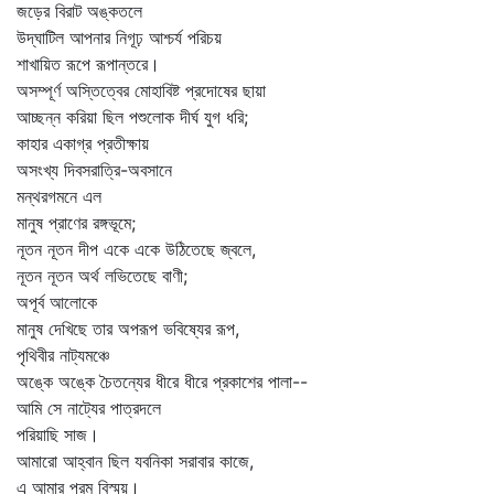
জড়ের বিরাট অঙ্কতলে
উদ্‌ঘাটিল আপনার নিগূঢ় আশ্চর্য পরিচয়
শাখায়িত রূপে রূপান্তরে।
অসম্পূর্ণ অস্তিত্বের মোহাবিষ্ট প্রদোষের ছায়া
আচ্ছন্ন করিয়া ছিল পশুলোক দীর্ঘ যুগ ধরি;
কাহার একাগ্র প্রতীক্ষায়
অসংখ্য দিবসরাত্রি-অবসানে
মন্থরগমনে এল
মানুষ প্রাণের রঙ্গভূমে;
নূতন নূতন দীপ একে একে উঠিতেছে জ্বলে,
নূতন নূতন অর্থ লভিতেছে বাণী;
অপূর্ব আলোকে
মানুষ দেখিছে তার অপরূপ ভবিষ্যের রূপ,
পৃথিবীর নাট্যমঞ্চে
অঙ্কে অঙ্কে চৈতন্যের ধীরে ধীরে প্রকাশের পালা--
আমি সে নাট্যের পাত্রদলে
পরিয়াছি সাজ।
আমারো আহ্বান ছিল যবনিকা সরাবার কাজে,
এ আমার পরম বিস্ময়।