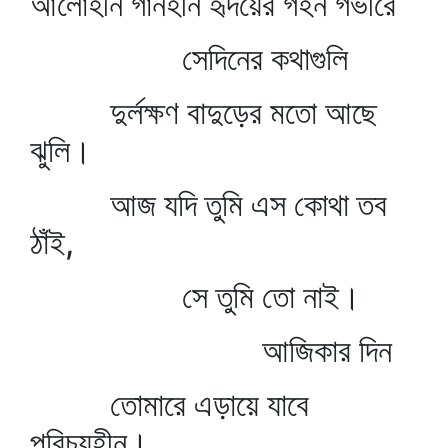
আলোহীন গানহীন হৃদয়ের গহন গভীরে
সেদিনের কথাগুলি
দুর্লক্ষণ বাদুড়ের মতো আছে
ঝুলি।
আজ যদি তুমি এস কোথা তব
ঠাঁই,
সে তুমি তো নাই।
আজিকার দিন
তোমারে এড়ায়ে যাবে
পরিচয়হীন।