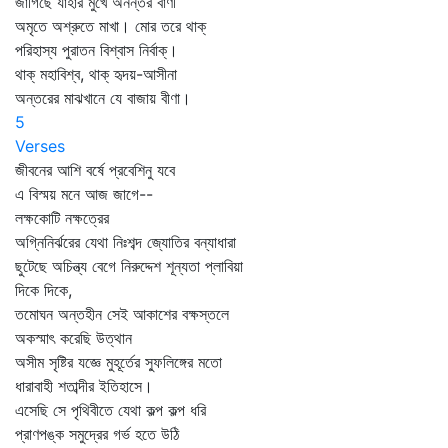
জাগিছে যাহার মুখে অনন্তর বাণী
অমৃতে অশ্রুতে মাখা। মোর তরে থাক্‌
পরিহাস্য পুরাতন বিশ্বাস নির্বাক্‌।
থাক্‌ মহাবিশ্ব, থাক্‌ হৃদয়-আসীনা
অন্তরের মাঝখানে যে বাজায় বীণা।
5
Verses
জীবনের আশি বর্ষে প্রবেশিনু যবে
এ বিস্ময় মনে আজ জাগে--
লক্ষকোটি নক্ষত্রের
অগ্নিনির্ঝরের যেথা নিঃশব্দ জ্যোতির বন্যাধারা
ছুটেছে অচিন্ত্য বেগে নিরুদ্দেশ শূন্যতা প্লাবিয়া
দিকে দিকে,
তমোঘন অন্তহীন সেই আকাশের বক্ষস্তলে
অকস্মাৎ করেছি উত্থান
অসীম সৃষ্টির যজ্ঞে মুহূর্তের স্ফুলিঙ্গের মতো
ধারাবাহী শতাব্দীর ইতিহাসে।
এসেছি সে পৃথিবীতে যেথা কল্প কল্প ধরি
প্রাণপঙ্ক সমুদ্রের গর্ভ হতে উঠি