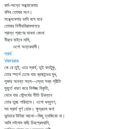
কর্ম-অন্তে সন্ধ্যাবেলায়
বসিব তোমার সনে।
সন্ধ্যেবেলায় ভাবি বসে ঘরে
তোমার নিশীথবিরামসাগরে
শ্রান্ত প্রাণের ভাবনা বেদনা
নীরবে যাইবে নামি,
ওগো অন্তরযামী।
স্বার্থ
Verses
কে রে তুই, ওরে স্বার্থ, তুই কতটুকু,
তোর স্পর্শে ঢেকে যায় ব্রহ্মান্ডের মুখ,
লুকায় অনন্ত সত্য--স্নেহ সখ্য প্রীতি
মুহূর্তে ধারণ করে নির্লজ্জ বিকৃতি,
থেমে যায় সৌন্দর্যের গীতি চিরন্তন
তোর তুচ্ছ পরিহাসে। ওগো বন্ধুগণ,
সব স্বার্থ পূর্ণ হোক। ক্ষুদ্রতম কণা
ভান্ডারে টানিয়া আনো--কিছু ত্যজিয়ো না।
আমি লইলাম বাছি চিরপ্রেমখানি,