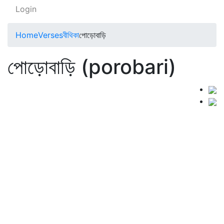
Login
Home
Verses
বীথিকা
পোড়োবাড়ি
পোড়োবাড়ি (porobari)