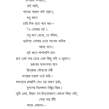
চলিয়াছ দিনরাতি,
নাই সাথি,
পাথেয় সম্বল নাই প্রাণে,
শুধু কানে
চারি দিক হতে সবে কয়--
"এ তোমার নয়'।
তবু মনে রেখো, হে পথিক,
দুর্ভাগ্য তোমার চেয়ে অনেক অধিক
আছে ভবে।
দুই জনে পাশাপাশি যবে
রহে একা তার চেয়ে একা কিছু নাই এ ভুবনে।
দুজনার অসংলগ্ন মনে
ছিদ্রময় যৌবনের তরী
অশ্রুর তরঙ্গে ওঠে ভরি--
বসন্তের রসরাশি সেও হয় দারুণ দুর্বহ,
যুগলের নিঃসঙ্গতা নিষ্ঠুর বিরহ।
তুমি একা, রিক্ত তব চিত্তাকাশে কোনো বিঘ্ন নাই;
সেথা পায় ঠাঁই
পান্থ মেঘদল--