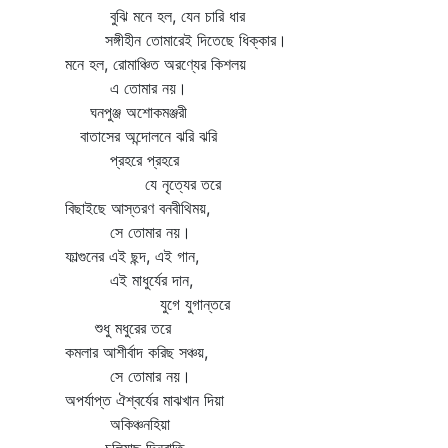
বুঝি মনে হল, যেন চারি ধার
সঙ্গীহীন তোমারেই দিতেছে ধিক্কার।
মনে হল, রোমাঞ্চিত অরণ্যের কিশলয়
এ তোমার নয়।
ঘনপুঞ্জ অশোকমঞ্জরী
বাতাসের অন্দোলনে ঝরি ঝরি
প্রহরে প্রহরে
যে নৃত্যের তরে
বিছাইছে আস্তরণ বনবীথিময়,
সে তোমার নয়।
ফাল্গুনের এই ছন্দ, এই গান,
এই মাধুর্যের দান,
যুগে যুগান্তরে
শুধু মধুরের তরে
কমলার আশীর্বাদ করিছ সঞ্চয়,
সে তোমার নয়।
অপর্যাপ্ত ঐশ্বর্যের মাঝখান দিয়া
অকিঞ্চনহিয়া