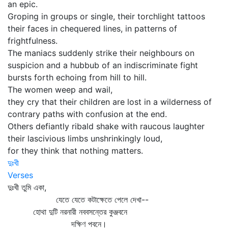
an epic.
Groping in groups or single, their torchlight tattoos
their faces in chequered lines, in patterns of
frightfulness.
The maniacs suddenly strike their neighbours on
suspicion and a hubbub of an indiscriminate fight
bursts forth echoing from hill to hill.
The women weep and wail,
they cry that their children are lost in a wilderness of
contrary paths with confusion at the end.
Others defiantly ribald shake with raucous laughter
their lascivious limbs unshrinkingly loud,
for they think that nothing matters.
দুঃখী
Verses
দুঃখী তুমি একা,
যেতে যেতে কটাক্ষেতে পেলে দেখা--
হোথা দুটি নরনারী নববসন্তের কুঞ্জবনে
দক্ষিণ পবনে।