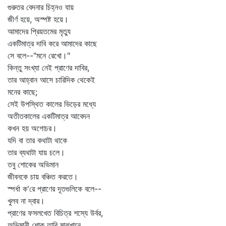
গুরুতর বেদনার চিহ্নও যায়
জীর্ণ হয়ে, অস্পষ্ট হয়ে।
আমাদের প্রিয়তমের মৃত্যু
একটিমাত্র দাবি করে আমাদের কাছে
সে বলে--"মনে রেখো।"
কিন্তু সংখ্যা নেই প্রাণের দাবির,
তার আহ্বান আসে চারিদিক থেকেই
মনের কাছে;
সেই উপস্থিত কালের ভিড়ের মধ্যে
অতীতকালের একটিমাত্র আবেদন
কখন হয় অগোচর।
যদি বা তার কথাটা থাকে
তার ব্যথাটা যায় চলে।
তবু শোকের অভিমান
জীবনকে চায় বঞ্চিত করতে।
স্পর্ধা ক'রে প্রাণের দূতগুলিকে বলে--
খুলব না দ্বার।
প্রাণের ফসলখেত বিচিত্র শস্যে উর্বর,
অভিমানী শোক তারি মাঝখানে