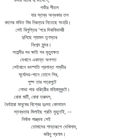
উদার মাটির বক্ষোদেশে,
গভীর শীতল
যার স্তব্ধ অন্ধকার তল
কালের মথিত বিষ নিরন্তর নিতেছে সংহরি।
সেই বিলুপ্তির 'পরে দিবাবিভাবরী
দুলিছে শ্যামল তৃণস্তর
নিঃশব্দ সুন্দর।
শতাব্দীর সব ক্ষতি সব মৃত্যুক্ষত
যেখানে একান্ত অপগত
সেইখানে বনস্পতি প্রশান্ত গম্ভীর
সূর্যোদয়-পানে তোলে শির,
পুষ্প তার পত্রপুটে
শোভা পায় ধরিত্রীর মহিমামুকুটে।
বোবা মাটি, বোবা তরুদল,
ধৈর্যহারা মানুষের বিশ্বের দুঃসহ কোলাহল
স্তব্ধতায় মিলাইছ প্রতি মুহূর্তেই, --
নির্বাক সান্ত্বনা সেই
তোমাদের শান্তরূপে দেখিলাম,
করিনু প্রণাম।