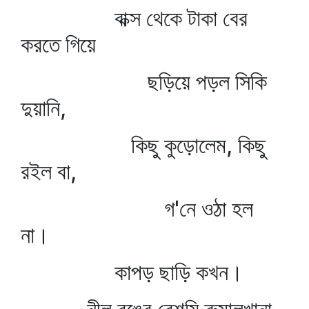
বাক্স থেকে টাকা বের
করতে গিয়ে
ছড়িয়ে পড়ল সিকি
দুয়ানি,
কিছু কুড়োলেম, কিছু
রইল বা,
গ'নে ওঠা হল
না।
কাপড় ছাড়ি কখন।