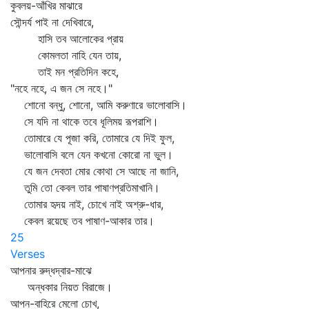
কুবলয়-আঁখির মাঝারে
সৌন্দর্য পাই না দেখিবারে,
হাসি তব আলোকের প্রায়
কোমলতা নাহি যেন তায়,
তাই মন প্রতিদিন কহে,
"নহে নহে, এ জন সে নহে।"
শোনো বন্ধু, শোনো, আমি করুণারে ভালোবাসি।
সে যদি না থাকে তবে ধূলিময় রূপরাশি।
তোমারে যে পূজা করি, তোমারে যে দিই ফুল,
ভালোবাসি বলে যেন কখনো কোরো না ভুল।
যে জন দেবতা মোর কোথা সে আছে না জানি,
তুমি তো কেবল তার পাষাণপ্রতিমাখানি।
তোমার হৃদয় নাই, চোখে নাই অশ্রু-ধার,
কেবল রয়েছে তব পাষাণ-আকার তার।
25
Verses
আপনার রুদ্ধদ্বার-মাঝে
অন্ধকার নিয়ত বিরাজে।
আপন-বাহিরে মেলো চোখ,