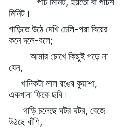
পাঁচ মিনিট, হয়তো বা পঁচিশ
মিনিট।
গাড়িতে উঠে দেখি চেলি-পরা বিয়ের
কনে দলে-বলে;
আমার চোখে কিছুই পড়ে না
যেন,
খানিকটা লাল রঙের কুয়াশা,
একখানা ফিকে ছবি।
গাড়ি চলেছে ঘটর ঘটর, বেজে
উঠছে বাঁশি,