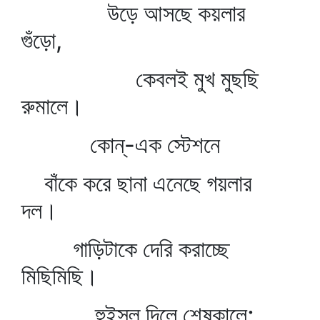
উড়ে আসছে কয়লার
গুঁড়ো,
কেবলই মুখ মুছছি
রুমালে।
কোন্‌-এক স্টেশনে
বাঁকে করে ছানা এনেছে গয়লার
দল।
গাড়িটাকে দেরি করাচ্ছে
মিছিমিছি।
হুইস্‌ল্‌ দিলে শেষকালে;