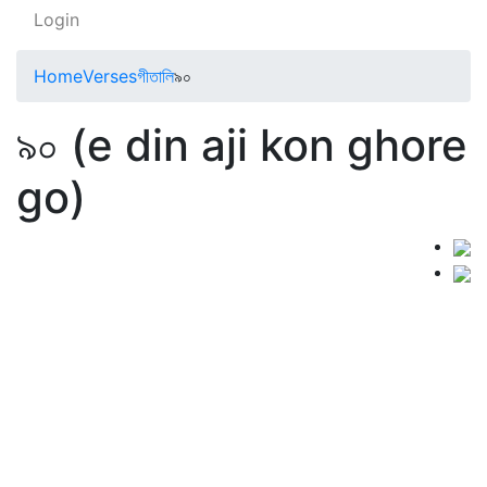
Login
Home
Verses
গীতালি
৯০
৯০ (e din aji kon ghore
go)