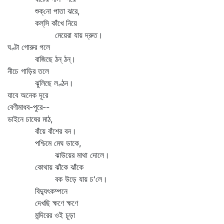
শুক্‌নো পাতা ঝরে,
কল্‌সি কাঁখে নিয়ে
মেয়েরা যায় দ্রুত।
ঘণ্টা গোরুর গলে
বাজিছে ঠন্‌ ঠন্‌।
নীচে গাড়ির তলে
ঝুলিছে লণ্ঠন।
যাবে অনেক দূরে
বেণীমাধব-পুরে--
ডাইনে চাষের মাঠ,
বাঁয়ে বাঁশের বন।
পশ্চিমে মেঘ ডাকে,
ঝাউয়ের মাথা দোলে।
কোথায় ঝাঁকে ঝাঁকে
বক উড়ে যায় চ'লে।
বিদ্যুৎকম্পনে
দেখছি ক্ষণে ক্ষণে
মন্দিরের ওই চূড়া