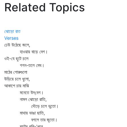
Related Topics
ঝোড়ো রাত
Verses
ঢেউ উঠেছে জলে,
হাওয়ায় বাড়ে বেগ।
ওই-যে ছুটে চলে
গগন-তলে মেঘ।
মাঠের গোরুগুলো
উড়িয়ে চলে ধুলো,
আকাশে চায় মাঝি
মনেতে উদ্‌বেগ।
নামল ঝোড়ো রাতি,
দৌড়ে চলে ভুতো।
মাথায় ভাঙা ছাতি,
বগলে তার জুতো।
ঘাটের গলি-'পরে