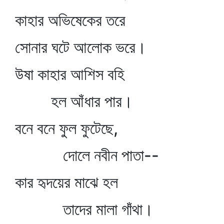
কাহার অভিষেকের তরে
সোনার ঘটে আলোক ভরে।
উষা কাহার আশিস বহি
হল আঁধার পার।
বনে বনে ফুল ফুটেছে,
দোলে নবীন পাতা--
কার হৃদয়ের মাঝে হল
তাদের মালা গাঁথা।