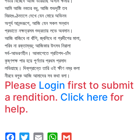
গভীর বিচ্ছেদ আজি ভরিয়াছি অসীম ক্ষমায়।
আমি আজি নবতর বধূ, আজি শুভদৃষ্টি তব
বিরহগুণ্ঠনতলে দেখে যেন মোরে অভিনব
অপূর্ব আনন্দরূপে, আজি যেন সকল সন্ধান
প্রভাতে নক্ষত্রসম শুভ্রতায় লভে অবসান।
আজি বাজিবে না বাঁশি, জ্বলিবে না প্রদীপের মালা,
পরিব না রক্তাম্বর; আজিকার উৎসব নিরালা
সর্ব-আভরণহীন। আকাশেতে প্রতিপদ-চাঁদ
কৃষ্ণপক্ষ পার হয়ে পূর্ণতার প্রথম প্রসাদ
লভিয়াছে। দিক্‌প্রান্তে তারি ওই ক্ষীণ নম্র কলা
নীরবে বলুক আজি আমাদের সব কথা বলা।
Please
Login
first to submit
a rendition.
Click here
for
help.