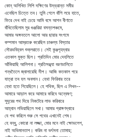
কোন্‌ অলিখিত লিপি দক্ষিণের উদ্‌ভ্রান্ত সমীর
এনেছিল চিত্তে তব। তুমি গেলে বাঁশি লয়ে হাতে,
ফিরে দেখ নাই চেয়ে আমি বসে আপন বীণাতে
বাঁধিতেছিলাম সুর গুঞ্জরিয়া বসন্তপঞ্চমে,
আমার অঙ্গনতলে আলো আর ছায়ার সংগমে
কম্পমান আম্রতরু করেছিল চাঞ্চল্য বিস্তার
সৌরভবিহ্বল শুক্লরাতে। সেই কুঞ্জগৃহদ্বার
এতকাল মুক্ত ছিল। প্রতিদিন মোর দেহলিতে
আঁকিয়াছি আলিপনা। প্রতিসন্ধ্যা বরণডালিতে
গন্ধতৈলে জ্বালায়েছি দীপ। আজি কতকাল পরে
যাত্রা তব হল অবসান। হেথা ফিরিবার তরে
হেথা হতে গিয়েছিলে। হে পথিক, ছিল এ লিখন--
আমারে আড়াল করে আমারে করিবে অন্বেষণ;
সুদূরের পথ দিয়ে নিকটেরে লাভ করিবারে
আহ্বান লভিয়াছিলে সখা। আমার প্রাঙ্গণদ্বারে
যে পথ করিলে শুরু সে পথের এখানেই শেষ।
হে বন্ধু, কোরো না লজ্জা, মোর মনে নাই ক্ষোভলেশ,
নাই অভিমানতাপ। করিব না ভর্ৎসনা তোমায়;