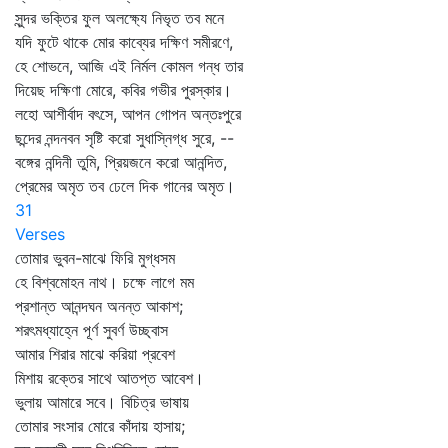
সুন্দর ভক্তির ফুল অলক্ষ্যে নিভৃত তব মনে
যদি ফুটে থাকে মোর কাব্যের দক্ষিণ সমীরণে,
হে শোভনে, আজি এই নির্মল কোমল গন্ধ তার
দিয়েছ দক্ষিণা মোরে, কবির গভীর পুরস্কার।
লহো আশীর্বাদ বৎসে, আপন গোপন অন্তঃপুরে
ছন্দের নন্দনবন সৃষ্টি করো সুধাস্নিগ্ধ সুরে, --
বঙ্গের নন্দিনী তুমি, প্রিয়জনে করো আনন্দিত,
প্রেমের অমৃত তব ঢেলে দিক গানের অমৃত।
31
Verses
তোমার ভুবন-মাঝে ফিরি মুগ্ধসম
হে বিশ্বমোহন নাথ। চক্ষে লাগে মম
প্রশান্ত আনন্দঘন অনন্ত আকাশ;
শরৎমধ্যাহ্নে পূর্ণ সুবর্ণ উচ্ছ্বাস
আমার শিরার মাঝে করিয়া প্রবেশ
মিশায় রক্তের সাথে আতপ্ত আবেশ।
ভুলায় আমারে সবে। বিচিত্র ভাষায়
তোমার সংসার মোরে কাঁদায় হাসায়;