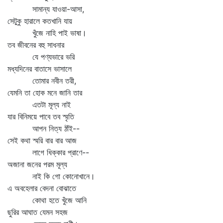
সামান্য যাওয়া-আসা,
সেটুকু হারালে কতখানি যায়
খুঁজে নাহি পাই ভাষা।
তব জীবনের বহু সাধনার
যে পণ্যভারে ভরি
মধ্যদিনের বাতাসে ভাসালে
তোমার নবীন তরী,
যেমনি তা হোক মনে জানি তার
এতটা মূল্য নাই
যার বিনিময়ে পাবে তব স্মৃতি
আপন নিত্য ঠাঁই--
সেই কথা স্মরি বার বার আজ
লাগে ধিক্‌কার প্রাণে--
অজানা জনের পরম মূল্য
নাই কি গো কোনোখানে।
এ অবহেলার বেদনা বোঝাতে
কোথা হতে খুঁজে আনি
ছুরির আঘাত যেমন সহজ