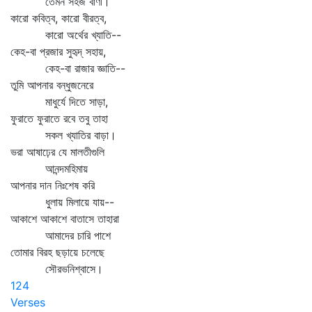
তেমন সহজ বাণী।
কারো কবিত্ব, কারো বীরত্ব,
কারো অর্থের খ্যাতি--
কেহ-বা প্রজার সুহৃদ্‌ সহায়,
কেহ-বা রাজার জ্ঞাতি--
তুমি আপনার বন্ধুজনেরে
মাধুর্যে দিতে সাড়া,
ফুরাতে ফুরাতে রবে তবু তাহা
সকল খ্যাতির বাড়া।
ভরা আষাঢ়ের যে মালতীগুলি
আনন্দমহিমায়
আপনার দান নিঃশেষ করি
ধুলায় মিলায়ে যায়--
আকাশে আকাশে বাতাসে তাহারা
আমাদের চারি পাশে
তোমার বিরহ ছড়ায়ে চলেছে
সৌরভনিশ্বাসে।
124
Verses