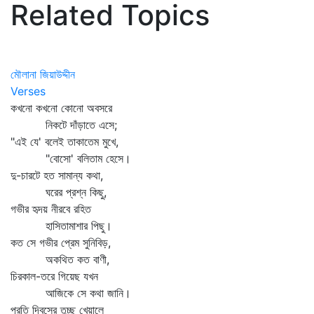
Related Topics
মৌলানা জিয়াউদ্দীন
Verses
কখনো কখনো কোনো অবসরে
নিকটে দাঁড়াতে এসে;
"এই যে' বলেই তাকাতেম মুখে,
"বোসো' বলিতাম হেসে।
দু-চারটে হত সামান্য কথা,
ঘরের প্রশ্ন কিছু,
গভীর হৃদয় নীরবে রহিত
হাসিতামাশার পিছু।
কত সে গভীর প্রেম সুনিবিড়,
অকথিত কত বাণী,
চিরকাল-তরে গিয়েছ যখন
আজিকে সে কথা জানি।
প্রতি দিবসের তুচ্ছ খেয়ালে