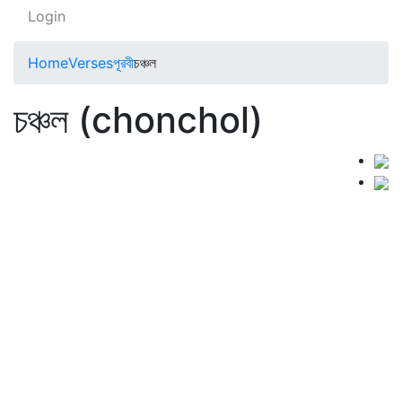
Login
Home
Verses
পূরবী
চঞ্চল
চঞ্চল (chonchol)