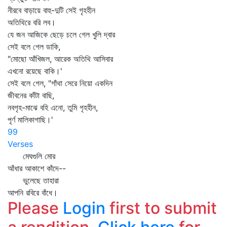
নীরবে বাড়ায়ে বাহু-দুটি সেই গৃহহীন
অতিথিরে বরি লব।
যে জন আজিকে ছেড়ে চলে গেল খুলি দ্বার
সেই বলে গেল ডাকি,
"মোছো আঁখিজল, আরেক অতিথি আসিবার
এখনো রয়েছে বাকি।'
সেই বলে গেল, "গাঁথা সেরে নিয়ো একদিন
জীবনের কাঁটা বাছি,
নবগৃহ-মাঝে বহি এনো, তুমি গৃহহীন,
পূর্ণ মালিকাগাছি।'
99
Verses
মেঘগুলি মোর
আঁধার আকাশে কাঁদে--
ভুলেছে তাহারা
আপনি রবিরে বাঁধে।
Please
Login
first to submit