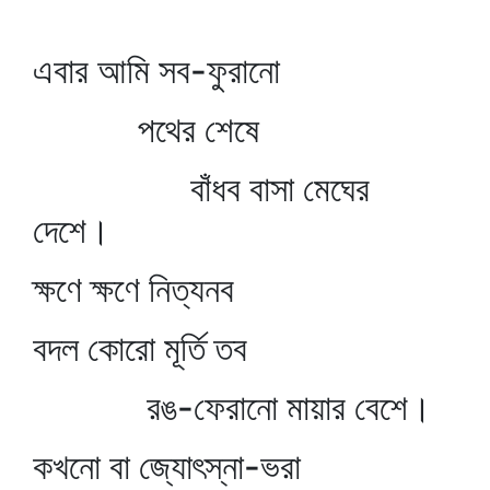
এবার আমি সব-ফুরানো
পথের শেষে
বাঁধব বাসা মেঘের
দেশে।
ক্ষণে ক্ষণে নিত্যনব
বদল কোরো মূর্তি তব
রঙ-ফেরানো মায়ার বেশে।
কখনো বা জ্যোৎস্না-ভরা