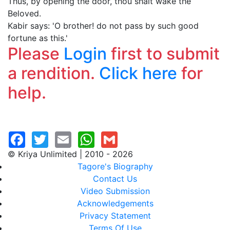
Thus, by opening the door, thou shalt wake the
Beloved.
Kabir says: 'O brother! do not pass by such good
fortune as this.'
Please
Login
first to submit
a rendition.
Click here
for
help.
© Kriya Unlimited | 2010 - 2026
Tagore's Biography
Contact Us
Video Submission
Acknowledgements
Privacy Statement
Terms Of Use