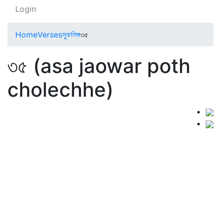
Login
Home
Verses
স্ফুলিঙ্গ
৩৫
৩৫ (asa jaowar poth
cholechhe)