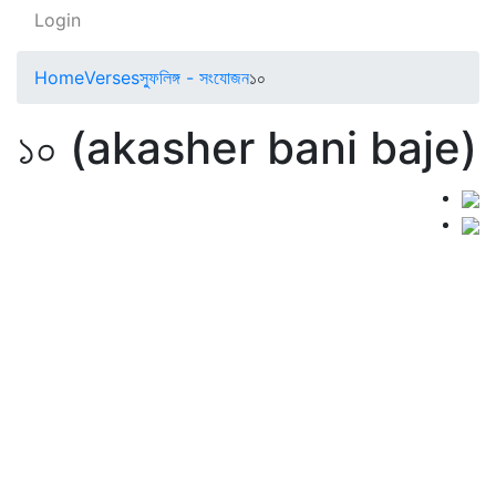
Login
Home
Verses
স্ফুলিঙ্গ - সংযোজন
১০
১০ (akasher bani baje)