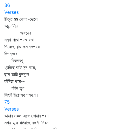
36
Verses
চিত্ত মম বেদনা-দোলে
আন্দোলিত।
অঙ্গনের
সমুখ-পথে পান্থ সখা
গিয়েছে বুঝি ক্লান্তপায়ে
দিগন্তরে।
বিরহবেণু
ধ্বনিছে তাই মন্দ বায়ে,
ছন্দে তারি কুন্দফুল
কাঁদিয়া ঝরে--
নবীন তৃণ
শিহরি উঠে ক্ষণে ক্ষণে।
75
Verses
আমার সকল অঙ্গে তোমার পরশ
লগ্ন হয়ে রহিয়াছে রজনী-দিবস