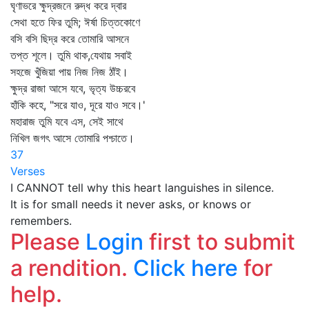
ঘৃণাভরে ক্ষুদ্রজনে রুদ্ধ করে দ্বার
সেথা হতে ফির তুমি; ঈর্ষা চিত্তকোণে
বসি বসি ছিদ্র করে তোমারি আসনে
তপ্ত শূলে। তুমি থাক,যেথায় সবাই
সহজে খুঁজিয়া পায় নিজ নিজ ঠাঁই।
ক্ষুদ্র রাজা আসে যবে, ভৃত্য উচ্চরবে
হাঁকি কহে, "সরে যাও, দূরে যাও সবে।'
মহারাজ তুমি যবে এস, সেই সাথে
নিখিল জগৎ আসে তোমারি পশ্চাতে।
37
Verses
I CANNOT tell why this heart languishes in silence.
It is for small needs it never asks, or knows or
remembers.
Please
Login
first to submit
a rendition.
Click here
for
help.