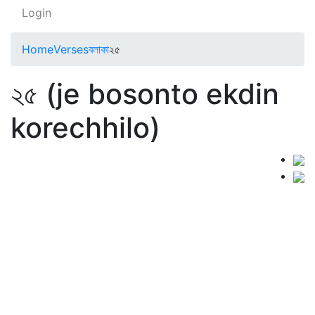
Login
Home
Verses
বলাকা
২৫
২৫ (je bosonto ekdin
korechhilo)