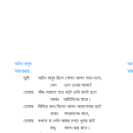
অচিন মানুষ
আর
Verses
Ve
তুমি অচিন মানুষ ছিলে গোপন আপন গহন-তলে,
আর
কেন এলে চেনার সাজে?
স
তোমায় সাঁজ-সকালে পথে ঘাটে দেখি কতই ছলে
আর
আমার প্রতিদিনের মাঝে।
য
তোমায় মিলিয়ে কবে নিলেন আপন আনাগোনার হাটে
ব
নানান পান্থদলের সাথে,
ন
তোমায় কখনো বা দেখি আমার তপ্ত ধুলার বাটে
ম
কভু বাদল-ঝরা রাতে।
লা