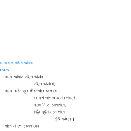
ো আঘাত সইবে আমার
rses
ো আঘাত সইবে আমার
ইবে আমারো,
ো কঠিন সুরে জীবনতারে ঝংকারো।
ে রাগ জাগাও আমার প্রাণে
াজে নি তা চরমতানে,
িঠুর মূর্ছনায় সে গানে
ূর্তি সঞ্চারো।
গে না গো কেবল যেন