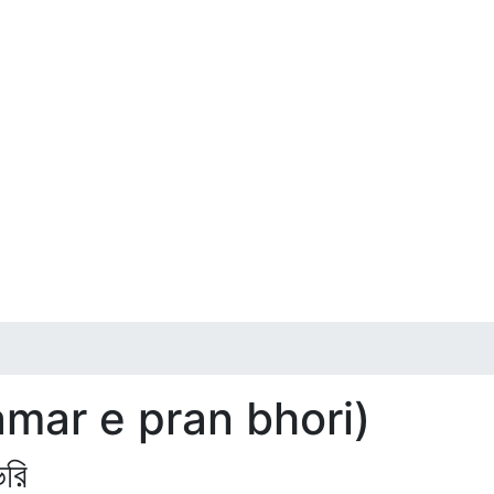
amar e pran bhori)
রি