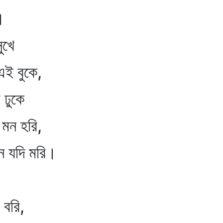
।
খে
 বুকে,
ুকে
 হরি,
দি মরি।
বরি,