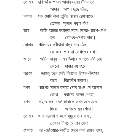
তোমার ছবি আঁকা পড়ল আমার মনের সীমানাতে
ক
আমার আপন ছন্দে ছাঁদা,
মৃ
আমার সরু মোটা নানা তুলির নানান রেখাপাতে
ব
তোমার স্বরূপ পড়ল বাঁধা।
জ
তাই আজি আমার ক্লান্ত নয়ন, মনের-চোখে-দেখা
গ
হল চোখের-দেখায় হারা।
জ
দোঁহার পরিচয়ের তরীখানা বালুর চরে ঠেকা,
সে আর পায় না স্রোতের ধারা।
ও যে অচিন মানুষ-- মন উহারে জানতে যদি চাহ
জেনো মায়ার রঙমহলে,
প্রাণে জাগুক্‌ তবে সেই মিলনের উৎসব-উৎসাহ
যাহে বিরহদীপ জ্বলে।
যখন চোখের সামনে বসতে দেবে তখন সে আসনে
রেখো ধ্যানের আসন পেতে,
যখন কইবে কথা সেই ভাষাতে তখন মনে মনে
দিয়ো অশ্রুত সুর গেঁথে।
তোমার জানা ভুবনখানা হতে সুদূরে তার বাসা,
তোমার দিগন্তে তার খেলা।
সেথায় ধরা-ছোঁওয়ার-অতীত মেঘে নানা রঙের ভাষা,