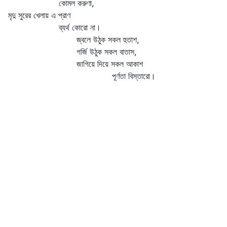
োমল করুণা,
দু সুরের খেলায় এ প্রাণ
্যর্থ কোরো না।
্বলে উঠুক সকল হুতাশ,
র্জি উঠুক সকল বাতাস,
াগিয়ে দিয়ে সকল আকাশ
পূর্ণতা বিস্তারো।