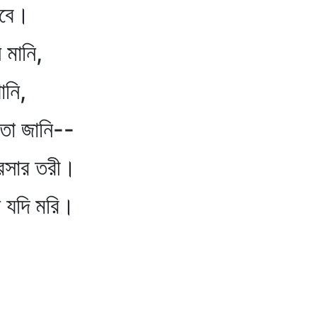
কবে।
ানি,
নি,
 জানি--
র তরী।
ি মরি।