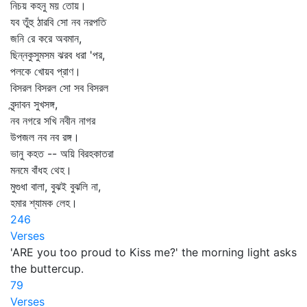
নিচয় কহনু ময় তোয়।
যব তুঁহু ঠারবি সো নব নরপতি
জনি রে করে অবমান,
ছিন্নকুসুমসম ঝরব ধরা 'পর,
পলকে খোয়ব প্রাণ।
বিসরল বিসরল সো সব বিসরল
বৃন্দাবন সুখসঙ্গ,
নব নগরে সখি নবীন নাগর
উপজল নব নব রঙ্গ।
ভানু কহত -- অয়ি বিরহকাতরা
মনমে বাঁধহ থেহ।
মুগুধা বালা, বুঝই বুঝলি না,
হমার শ্যামক লেহ।
246
Verses
'ARE you too proud to Kiss me?' the morning light asks
the buttercup.
79
Verses