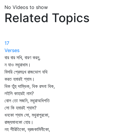
No Videos to show
Related Topics
17
Verses
বার বার সখি, বারণ করনু,
ন যাও মথুরাধাম।
বিসরি প্রেমদুখ রাজভোগ যথি
করত হমারই শ্যাম।
ধিক তুঁহু দাম্ভিক, ধিক রসনা ধিক,
লইলি কাহারই নাম?
বোল তো সজনি, মথুরাঅধিপতি
সো কি হমারই শ্যাম?
ধনকো শ্যাম সো, মথুরাপুরকো,
রাজ্যমানকো হোয়।
নহ পীরিতিকো, ব্রজকামিনীকো,