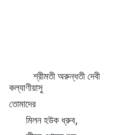
শ্রীমতী অরুন্ধতী দেবী
কল্যাণীয়াসু
তোমাদের
মিলন হউক ধ্রুব,